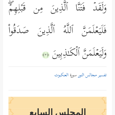
وَلَقَدۡ فَتَنَّا ٱلَّذِینَ مِن قَبۡلِهِمۡۖ
فَلَیَعۡلَمَنَّ ٱللَّهُ ٱلَّذِینَ صَدَقُواْ
وَلَیَعۡلَمَنَّ ٱلۡكَـٰذِبِینَ
﴿٣﴾
تفسير مجالس النور
سورة
العنكبوت
المجلس السابع