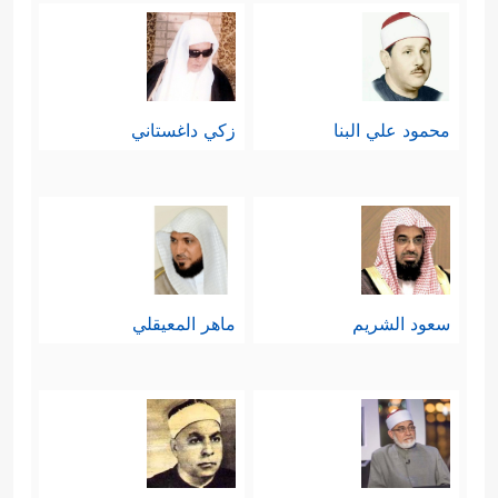
تَعۡمَلُونَ
﴿٨﴾
وَٱلَّذِینَ ءَامَنُواْ وَعَمِلُواْ ٱلصَّـٰلِحَـٰتِ
لَنُدۡخِلَنَّهُمۡ فِی ٱلصَّـٰلِحِینَ﴾
.
وجاء تخصيصُ الوالدَين؛ لأنَّهما الأقربُ
محمود علي البنا
زكي داغستاني
والأَولَى بالبِرِّ، فمَن قصَّرَ معهما كان مع
غيرهما أجرَأ على التقصير.
سادسًا: بيَّن القرآن طبائِعَ بعض النفوس
الضعيفة التي تتَّجه قلوبها نحو المصالح
سعود الشريم
ماهر المعيقلي
الآنيَّة، فهم مُتردِّدُون بين طاعة الله
وطاعة البشر، وبين الخوف من الله
والخوف من البشر، وهذا يعني أنَّ