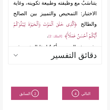
يتناسَبُ مع وظيفته وطبيعة تكوينه، وغاية
الاختبار: التمحيص والتمييز بين الصالح
﴿ٱلَّذِی خَلَقَ ٱلۡمَوۡتَ وَٱلۡحَیَوٰةَ لِیَبۡلُوَكُمۡ
والطالح
أَیُّكُمۡ أَحۡسَنُ عَمَلࣰاۚ﴾
.
[الملك: 2]
وفي هذه السورة تأكيدٌ لهذا المقصد في
دقائق التفسير
حقِّ الناس أجمعين، وفي حقِّ المُنتسِبِين
منهم للإيمان أيضًا، وهذه معالم هذا
المقصد العظيم كما بيَّنَتْه فواتحُ هذه
السورة:
التالي
السابق
2
4
أولًا: دَفَعَ القرآنُ توهُّم بعض المُنتسِبِين