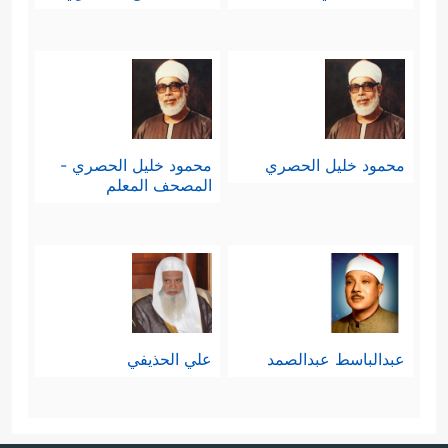
﴿وَقَالَ ٱلَّذِینَ
تفكيرٍ، ولا سؤالٍ، ولا استدلالٍ
كَفَرُواْ لِلَّذِینَ ءَامَنُواْ ٱتَّبِعُواْ سَبِیلَنَا وَلۡنَحۡمِلۡ خَطَـٰیَـٰكُمۡ
وَمَا هُم بِحَـٰمِلِینَ مِنۡ خَطَـٰیَـٰهُم مِّن شَیۡءٍۖ إِنَّهُمۡ
محمود خليل الحصري
محمود خليل الحصري -
لَكَـٰذِبُونَ﴾
.
المصحف المعلم
عبدالباسط عبدالصمد
علي الحذيفي