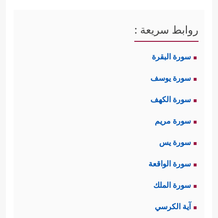
للإيمان أنَّ دعواهم هذه تُخرِجُهم من
﴿أَحَسِبَ ٱلنَّاسُ أَن
دائرة الابتلاء والاختبار
روابط سريعة :
یُتۡرَكُوۤاْ أَن یَقُولُوۤاْ ءَامَنَّا وَهُمۡ لَا یُفۡتَنُونَ
﴿٢﴾
وَلَقَدۡ فَتَنَّا
سورة البقرة
ٱلَّذِینَ مِن قَبۡلِهِمۡۖ فَلَیَعۡلَمَنَّ ٱللَّهُ ٱلَّذِینَ صَدَقُواْ وَلَیَعۡلَمَنَّ
سورة يوسف
ٱلۡكَـٰذِبِینَ﴾
فهذه سنَّةٌ إلهيَّةٌ ثابتةٌ في الناس
سورة الكهف
كافَّة لا تستثنِي أحدًا، ولا يفلِت منها أحد.
سورة مريم
ثانيًا: أكَّدَ القرآن أنَّ الإنسان مجزِيٌّ
سورة يس
بعمله، وأنَّ الذين يقترِفُون السيئات
سورة الواقعة
سينالُون عقابهم ولن يجدوا لهم مَهرَبًا أو
سورة الملك
﴿أَمۡ حَسِبَ ٱلَّذِینَ یَعۡمَلُونَ ٱلسَّیِّـَٔاتِ أَن
مَخرَجًا
آية الكرسي