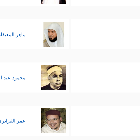
﴿أَوَلَمۡ یَرَوۡاْ أَنَّا جَعَلۡنَا حَرَمًا ءَامِنࣰا وَیُتَخَطَّفُ ٱلنَّاسُ مِنۡ حَوۡلِهِمۡۚ أَفَبِٱلۡبَـٰطِل
سباب الغواية والفتنة، فيذكر اثنَين منها: الكذب على الل
ضالِّين المُضلِّين الذين يصنَعون دينَهم من وحي خيا
ماهر المعيقل
ت رجال الدين الذين يُزيِّنون للناس الباطل، ويُفتُونَهم ب
 للتي قبلها؛ إذ التصديق بالحقِّ ينفي الباطل ويدحَضه، ف
؛ لتُحافِظَ على وجودها ومصالح سدَنَتها وكهَنَتها، ومن ثَ
محمود عبد ا
﴿وَمَنۡ أَظۡلَمُ مِمَّنِ ٱفۡتَرَىٰ عَلَى ٱللَّهِ كَذِبًا أَوۡ كَذَّبَ بِٱلۡحَقِّ لَمَّا جَاۤءَهُۥۤۚ أَل
ة ببيان صفة الذين يستحقون الهداية والنجاح، والنجاة 
َ ٱلۡمُحۡسِنِینَ﴾
.
عمر القزابري
لجهد والاجتهاد لمعرفة الحقِّ والالتِزام به، والثبات 