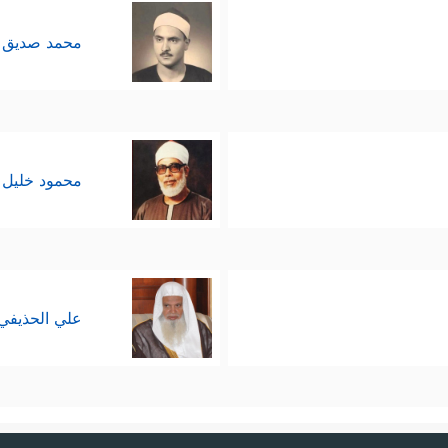
محمد صديق 
محمود خليل 
علي الحذيفي