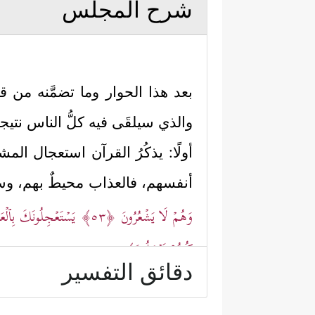
شرح المجلس
بعد هذا الحوار وما تضمَّنه من ق
والذي سيلقَى فيه كلُّ الناس نت
أولًا: يذكُرُ القرآن استعجال المش
أنفسهم، فالعذاب محيطٌ بهم، وسي
وَهُمۡ لَا یَشۡعُرُونَ
﴿٥٣﴾
یَسۡتَعۡجِلُونَكَ بِٱلۡعَذ
كُنتُمۡ تَعۡمَلُونَ﴾
.
دقائق التفسير
ثانيًا: يُخاطب الله عباده المؤمن
عقيدتهم ودينهم، وقد تقدَّم نموذ