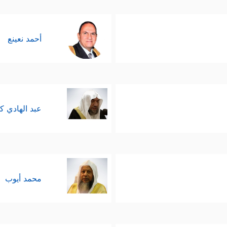
نفسهم، صادقون في توجُّههم، لا يُلهِيهم المتاع، ول
اء أو فقراء، مُحسِنون لأنَّهم أحسَنوا لأنفسهم أولًا
أحمد نعينع
 سبيل إنقاذهم ونُصحهم، وتقديم الخير لهم، ومُحسِنو
ِّ بصدقٍ وأمانةٍ، هؤلاء هم الناجِحُون في هذا الاخت
عبد الهادي ك
محمد أيوب