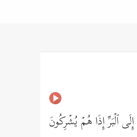
إِلَى ٱلۡبَرِّ إِذَا هُمۡ یُشۡرِكُونَ