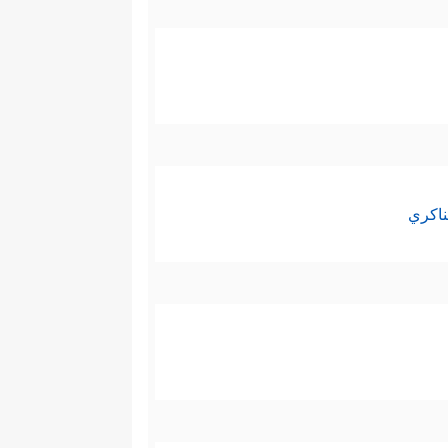
ا يستخِفُّهم الرعاع، وهؤلاء هم
، فأوردوها موارد الخير والهدى،
ن إلى الحقيقة والعلم والمعرفة
بار الكبير مهما نالَهم من وصَبٍ
ناكري