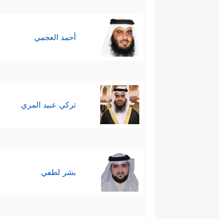
وهذا يعني أن هؤلاء جادُّون مع أ
المُحسِنون حقًّا، وإن كانوا ضعف
أحمد العجمي
ومُحسِنون لغيرهم ببذل الجهد في
بطول البحث الهادِف، والنظر الجاد
وتعَبٍ.
تركي عبيد المري
بشر لطفي