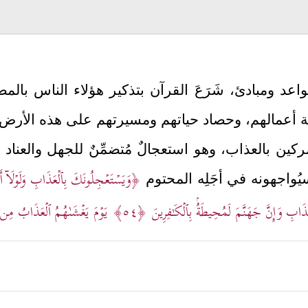
واعد ومبادئ، شَرَعَ القرآن بتذكير هؤلاء الناس بالم
يجة أعمالهم، وحصاد حياتهم ومسيرتهم على هذه الأرض:
ركين بالعذاب، وهو استعجالٌ مُتضمِّنٌ للجهل والعناد وا
﴿وَیَسۡتَعۡجِلُونَكَ بِٱلۡعَذَابِ وَلَوۡلَاۤ أَجَل
ُواجهونه في أجَلِه المحتوم
َابِ وَإِنَّ جَهَنَّمَ لَمُحِیطَةُۢ بِٱلۡكَـٰفِرِینَ
﴿٥٤﴾
یَوۡمَ یَغۡشَىٰهُمُ ٱلۡعَذَابُ مِن ف
ين أن يتوجهوا إليه وحده، وأن لا يتشبَّثوا بحدود الط
ج إبراهيم
عليه السلام
الذي ترك أرضه ومربع صباه، وها