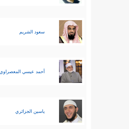
تستوجِبُ الشكرَ والتفكيرَ العميق
سابعًا: يعودُ القرآن للتحذير من أ
والكذب على الله شأنُ الدعاة ال
سعود الشريم
وهؤلاء هم السَّدنَة والكهَنَة وطبقا
والتكذيب بالحقِّ الصورة المكمِّلة
تسعَى لتشويه الحقِّ وطَمسه وتكذيبه
أحمد عيسي المعصراوي
لصناعة الباطل والكذبِ على الله
ثامنًا: يختِمُ القرآن هذه السور
جَـٰهَدُواْ فِینَا لَنَهۡدِیَنَّهُمۡ سُبُلَنَاۚ وَإِنَّ ٱللَّهَ لَمَع
ياسين الجزائري
والمقصود بالجهاد هنا: بذل غاية ا