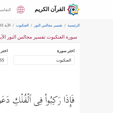
القرآن الكريم
التفاسي
الرئيسية
تفسير مجالس النور
العنكبوت
الآية 65
سورة العنكبوت تفسير مجالس النور الآية 5
اختر سورة
اختر 
فَإِذَا رَكِبُواْ فِی ٱلۡفُلۡكِ دَعَوُا