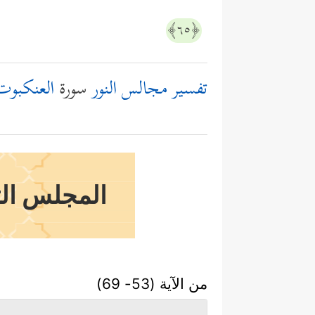
﴿٦٥﴾
تفسير مجالس النور
سورة
العنكبوت
المجلس الثم
من الآية (53- 69)