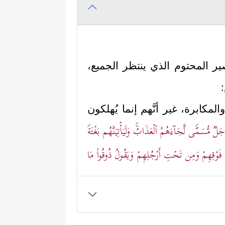
صير المحتوم الذي ينتظر الجميع،
لمكابرة، غير أنَّهم إنما يُهلكون
ࣱ مُّسَمࣰّى لَّجَاۤءَهُمُ ٱلۡعَذَابُۚ وَلَیَأۡتِیَنَّهُم بَغۡتَةࣰ
َوۡقِهِمۡ وَمِن تَحۡتِ أَرۡجُلِهِمۡ وَیَقُولُ ذُوقُواْ مَا
ين والتراب إذا كان ذلك على حساب
جر بدينه إلى الله، وكأنَّ هذا