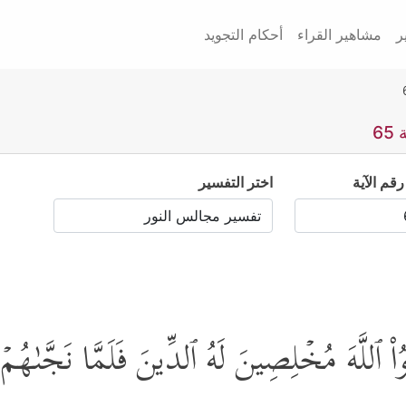
ر
مشاهير القراء
أحكام التجويد
6
رقم الآية
اختر التفسير
ْ ٱللَّهَ مُخۡلِصِینَ لَهُ ٱلدِّینَ فَلَمَّا نَجَّىٰهُمۡ 