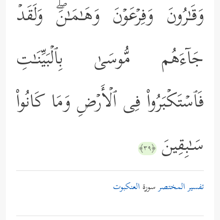
وَقَـٰرُونَ وَفِرۡعَوۡنَ وَهَـٰمَـٰنَۖ وَلَقَدۡ
جَاۤءَهُم مُّوسَىٰ بِٱلۡبَیِّنَـٰتِ
فَٱسۡتَكۡبَرُواْ فِی ٱلۡأَرۡضِ وَمَا كَانُواْ
سَـٰبِقِینَ
﴿٣٩﴾
تفسير المختصر
سورة
العنكبوت