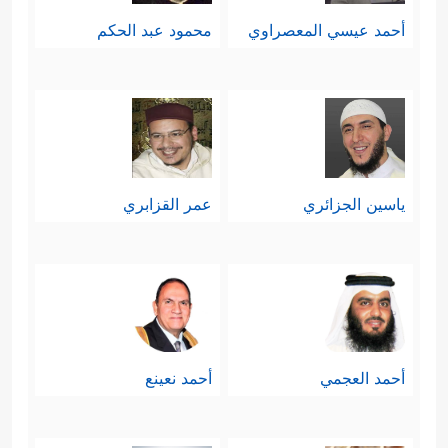
أحمد عيسي المعصراوي
محمود عبد الحكم
ياسين الجزائري
عمر القزابري
أحمد العجمي
أحمد نعينع