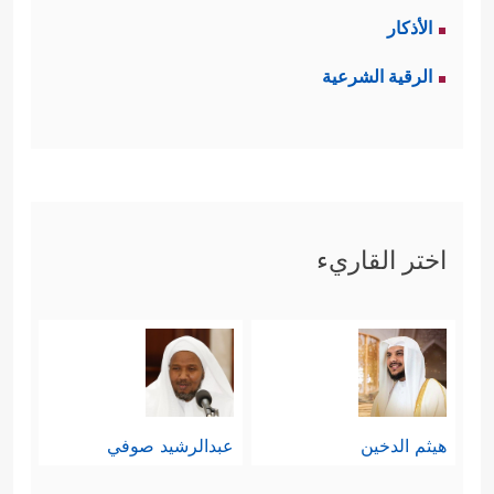
الأذكار
الرقية الشرعية
اختر القاريء
هيثم الدخين
عبدالرشيد صوفي