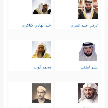
تركي عبيد المري
عبد الهادي كناكري
بشر لطفي
محمد أيوب