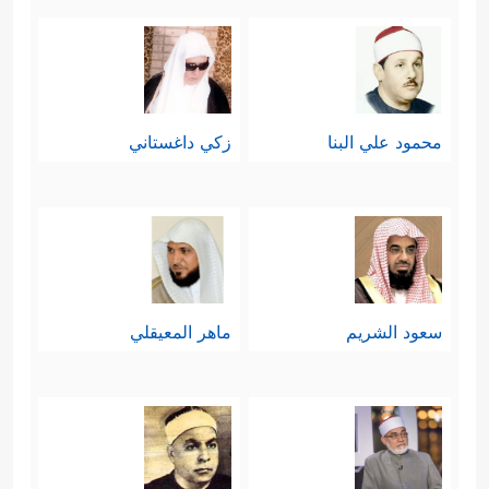
محمود علي البنا
زكي داغستاني
سعود الشريم
ماهر المعيقلي