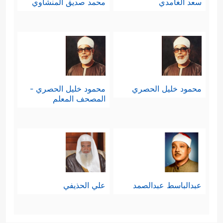
سعد الغامدي
محمد صديق المنشاوي
محمود خليل الحصري
محمود خليل الحصري -
المصحف المعلم
عبدالباسط عبدالصمد
علي الحذيفي