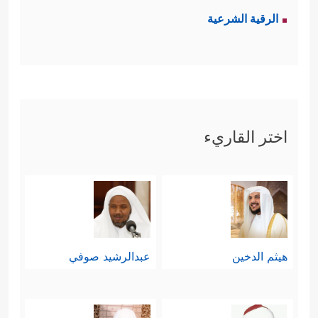
الرقية الشرعية
اختر القاريء
هيثم الدخين
عبدالرشيد صوفي