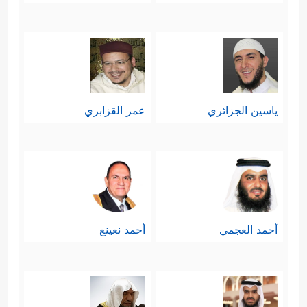
ياسين الجزائري
عمر القزابري
أحمد العجمي
أحمد نعينع