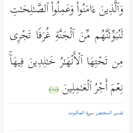
وَٱلَّذِینَ ءَامَنُواْ وَعَمِلُواْ ٱلصَّـٰلِحَـٰتِ
لَنُبَوِّئَنَّهُم مِّنَ ٱلۡجَنَّةِ غُرَفࣰا تَجۡرِی
مِن تَحۡتِهَا ٱلۡأَنۡهَـٰرُ خَـٰلِدِینَ فِیهَاۚ
نِعۡمَ أَجۡرُ ٱلۡعَـٰمِلِینَ
﴿٥٨﴾
تفسير المختصر
سورة
العنكبوت