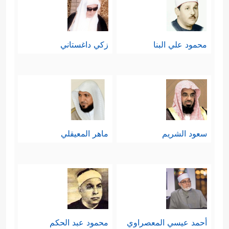
محمود علي البنا
زكي داغستاني
سعود الشريم
ماهر المعيقلي
أحمد عيسي المعصراوي
محمود عبد الحكم