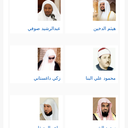
هيثم الدخين
عبدالرشيد صوفي
محمود علي البنا
زكي داغستاني
سعود الشريم
ماهر المعيقلي