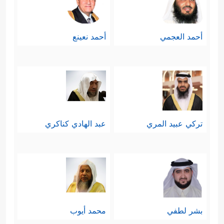
أحمد العجمي
أحمد نعينع
تركي عبيد المري
عبد الهادي كناكري
بشر لطفي
محمد أيوب