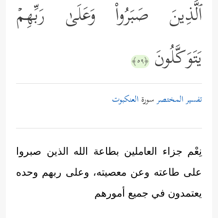
ٱلَّذِینَ صَبَرُواْ وَعَلَىٰ رَبِّهِمۡ
یَتَوَكَّلُونَ
﴿٥٩﴾
تفسير المختصر
سورة
العنكبوت
نِعْم جزاء العاملين بطاعة الله الذين صبروا
على طاعته وعن معصيته، وعلى ربهم وحده
يعتمدون في جميع أمورهم