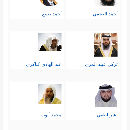
أحمد العجمي
أحمد نعينع
تركي عبيد المري
عبد الهادي كناكري
بشر لطفي
محمد أيوب