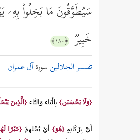
سَیُطَوَّقُونَ مَا بَخِلُواْ بِهِۦ یَوۡمَ
خَبِیرࣱ
﴿١٨٠﴾
تفسير الجلالين
سورة
آل عمران
{وَلَا يَحْسَبَن}
بِالْيَاءِ وَالتَّاء
{الَّذِينَ يَبْخ
أَيْ بِزَكَاتِهِ
{هُوَ}
أَيْ بُخْلهمْ
{خَيْرًا لَهُ