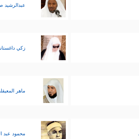
عبدالرشيد 
زكي داغستان
ماهر المعيقل
محمود عبد ا