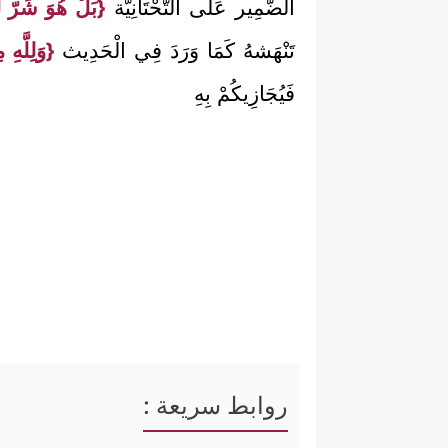
الضَّمِير عَلَى التَّحْتَانِيَّة
{بَلْ هُوَ شَرّ لَ
تَنْهَشهُ كَمَا وَرَدَ فِي الْحَدِيث
{وَلِلَّه
فَيُجَازِيكُمْ بِهِ
روابط سريعة :