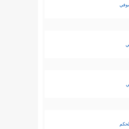
صوفي
ي
ي
لحكم