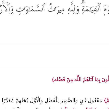
 ٱلۡقِیَـٰمَةِۗ وَلِلَّهِ مِیرَ ٰ⁠ثُ ٱلسَّمَـٰوَ ٰ⁠تِ وَٱلۡأَ
َلُونَ بِمَا آتَاهُمْ اللَّه مِنْ فَضْله}
مْ}
مَفْعُول ثَانٍ وَالضَّمِير لِلْفَصْلِ وَالْأَوَّل بُخْلهمْ مُقَدَّرًا 