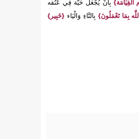
 الْقِيَامَة}
بِأَنْ يُجْعَل حَيَّة فِي عُنُقه
للَّه بِمَا تَعْمَلُونَ}
بِالتَّاءِ وَالْيَاء
{خَبِير}