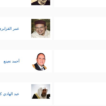
عمر القزابري
أحمد نعينع
عبد الهادي ك