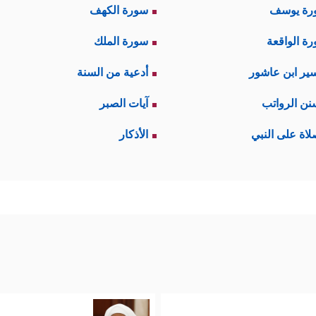
رة يوسف
سورة الكهف
ة الواقعة
سورة الملك
ير ابن عاشور
أدعية من السنة
نن الرواتب
آيات الصبر
لاة على النبي
الأذكار