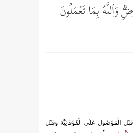
رۡضِۗ وَٱللَّهُ بِمَا تَعۡمَلُونَ
قَبْل الْمَوْصُول عَلَى الْفَوْقَانِيَّة وَقَبْل