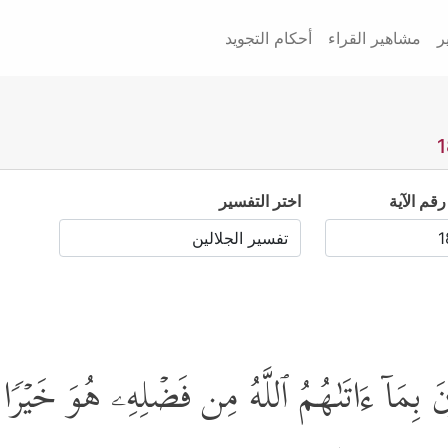
ر
مشاهير القراء
أحكام التجويد
رقم الآية
اختر التفسير
َ بِمَاۤ ءَاتَىٰهُمُ ٱللَّهُ مِن فَضۡلِهِۦ هُوَ خَیۡرࣰا لّ