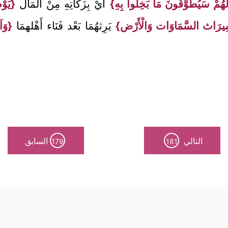
هُمْ سَيُطَوَّقُونَ مَا بَخِلُوا بِهِ}
أَيْ بِزَكَاتِهِ مِنْ الْمَال
{يَوْم
ِ مِيرَاث السَّمَاوَات وَالْأَرْض}
يَرِثهُمَا بَعْد فَنَاء أَهْلهمَا
{وَاَ
التالي
السابق
179
181