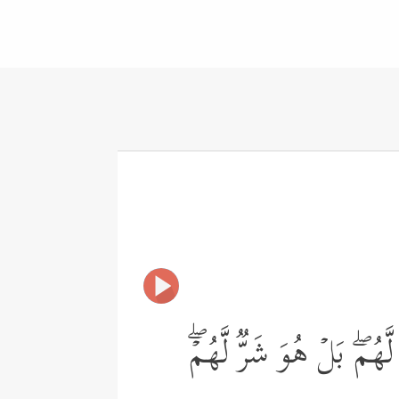
َهُمۖ بَلۡ هُوَ شَرࣱّ لَّهُمۡۖ