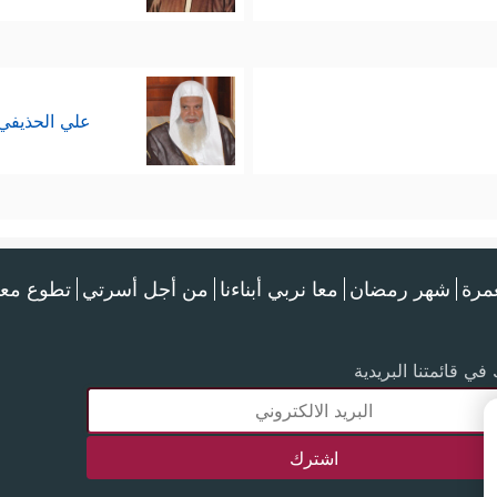
علي الحذيفي
عمرة
شهر رمضان
معا نربي أبناءنا
من أجل أسرتي
تطوع معن
في قائمتنا البريدية