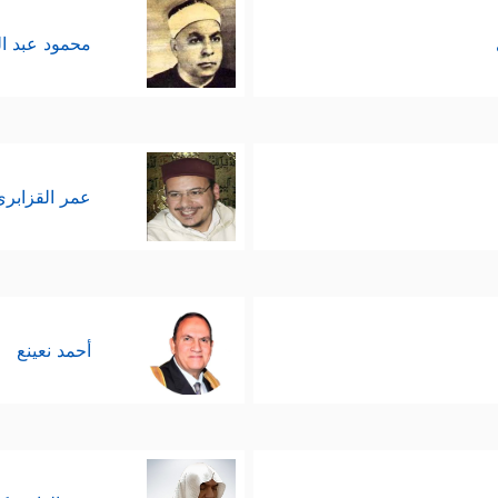
محمود عبد ا
عمر القزابري
أحمد نعينع