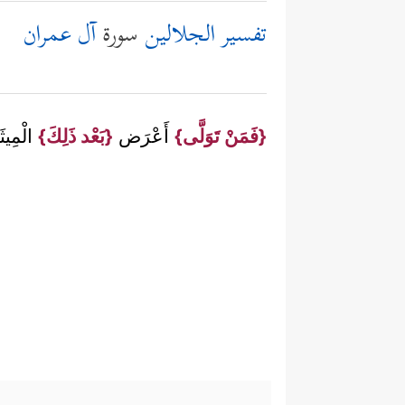
تفسير الجلالين
سورة
آل عمران
{فَمَنْ تَوَلَّى}
أَعْرَض
{بَعْد ذَلِكَ}
الْمِي