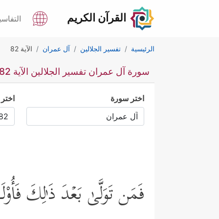
القرآن الكريم
التفاسي
الرئيسية
تفسير الجلالين
آل عمران
الآية 82
سورة آل عمران تفسير الجلالين الآية 82
اختر سورة
اختر 
فَمَن تَوَلَّىٰ بَعۡدَ ذَ ٰ⁠لِكَ فَأُوْل