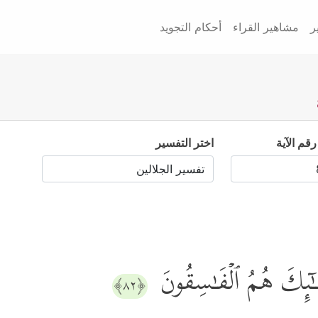
ر
مشاهير القراء
أحكام التجويد
رقم الآية
اختر التفسير
َــٰۤىِٕكَ هُمُ ٱلۡفَـٰسِقُونَ
﴿٨٢﴾