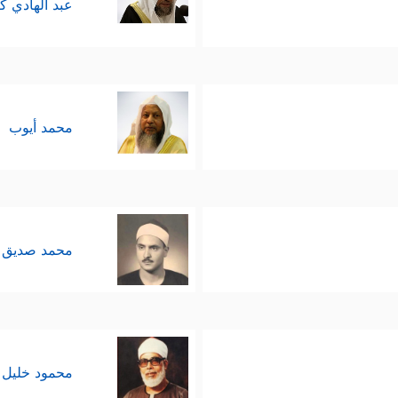
عبد الهادي ك
محمد أيوب
محمد صديق 
محمود خليل 