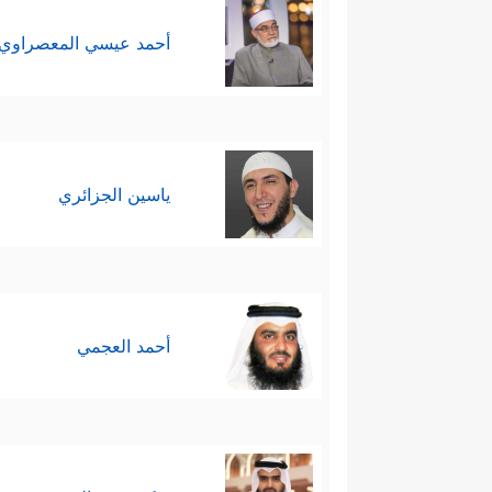
أحمد عيسي المعصراوي
ياسين الجزائري
أحمد العجمي