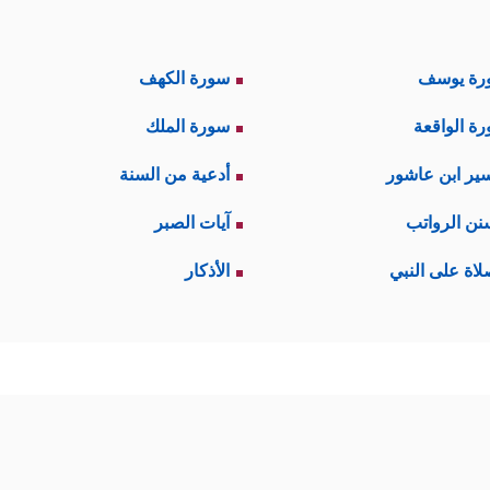
رة يوسف
سورة الكهف
ة الواقعة
سورة الملك
ير ابن عاشور
أدعية من السنة
نن الرواتب
آيات الصبر
لاة على النبي
الأذكار