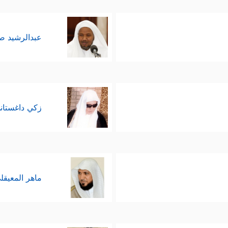
عبدالرشيد 
زكي داغستان
ماهر المعيقل