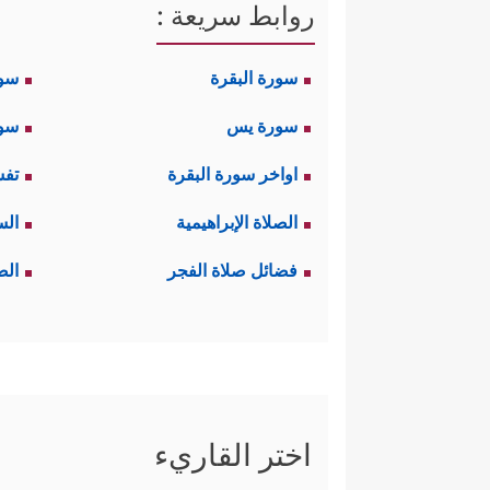
روابط سريعة :
سورة البقرة
سو
سورة يس
سور
اواخر سورة البقرة
تفس
الصلاة الإبراهيمية
الس
فضائل صلاة الفجر
الص
اختر القاريء