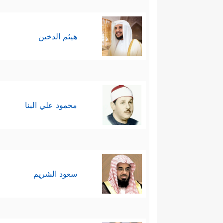
هيثم الدخين
محمود علي البنا
سعود الشريم