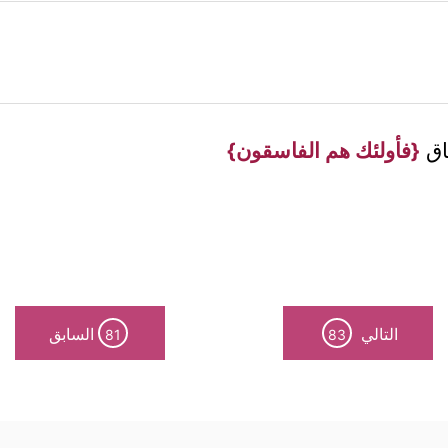
ثَاق
{فأولئك هم الفاسقون}
التالي
السابق
81
83