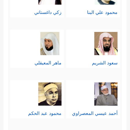
محمود علي البنا
زكي داغستاني
سعود الشريم
ماهر المعيقلي
أحمد عيسي المعصراوي
محمود عبد الحكم