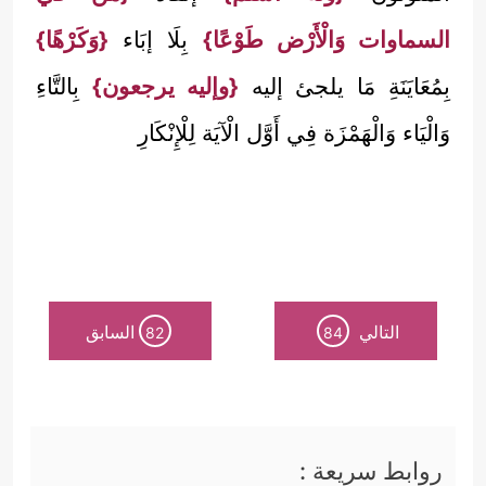
السماوات وَالْأَرْض طَوْعًا}
بِلَا إبَاء
{وَكَرْهًا}
بِمُعَايَنَةِ مَا يلجئ إليه
{وإليه يرجعون}
بِالتَّاءِ
وَالْيَاء وَالْهَمْزَة فِي أَوَّل الْآيَة لِلْإِنْكَارِ
التالي
السابق
82
84
روابط سريعة :