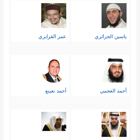
ياسين الجزائري
عمر القزابري
أحمد العجمي
أحمد نعينع