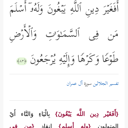
أَفَغَیۡرَ دِینِ ٱللَّهِ یَبۡغُونَ وَلَهُۥۤ أَسۡلَمَ
مَن فِی ٱلسَّمَـٰوَ ٰ⁠تِ وَٱلۡأَرۡضِ
طَوۡعࣰا وَكَرۡهࣰا وَإِلَیۡهِ یُرۡجَعُونَ
﴿٨٣﴾
تفسير الجلالين
سورة
آل عمران
{أَفَغَيْر دِين اللَّه يَبْغُونَ}
بِالْيَاءِ وَالتَّاء أَيْ
المتولون
{وله أسلم}
إنقاد
{من في