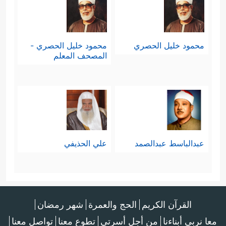
محمود خليل الحصري
محمود خليل الحصري -
المصحف المعلم
عبدالباسط عبدالصمد
علي الحذيفي
القرآن الكريم
الحج والعمرة
شهر رمضان
معا نربي أبناءنا
من أجل أسرتي
تطوع معنا
تواصل معنا