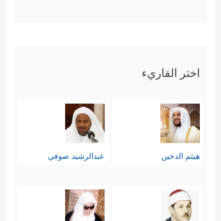
اختر القاريء
هيثم الدخين
عبدالرشيد صوفي