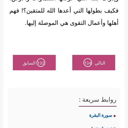
فكيف بطولها التي أعدها الله للمتقين؟! فهم
أهلها وأعمال التقوى هي الموصلة إليها.
التالي
السابق
132
134
روابط سريعة :
سورة البقرة
سورة يوسف