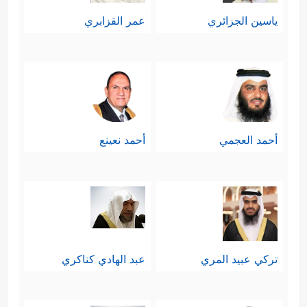
ياسين الجزائري
عمر القزابري
أحمد العجمي
أحمد نعينع
تركي عبيد المري
عبد الهادي كناكري