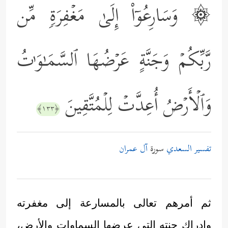
۞ وَسَارِعُوۤاْ إِلَىٰ مَغۡفِرَةࣲ مِّن
رَّبِّكُمۡ وَجَنَّةٍ عَرۡضُهَا ٱلسَّمَـٰوَ ٰ⁠تُ
وَٱلۡأَرۡضُ أُعِدَّتۡ لِلۡمُتَّقِینَ
﴿١٣٣﴾
تفسير السعدي
سورة
آل عمران
ثم أمرهم تعالى بالمسارعة إلى مغفرته
وإدراك جنته التي عرضها السماوات والأرض،