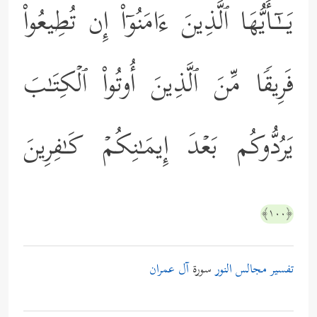
یَــٰۤـأَیُّهَا ٱلَّذِینَ ءَامَنُوۤاْ إِن تُطِیعُواْ
فَرِیقࣰا مِّنَ ٱلَّذِینَ أُوتُواْ ٱلۡكِتَـٰبَ
یَرُدُّوكُم بَعۡدَ إِیمَـٰنِكُمۡ كَـٰفِرِینَ
﴿١٠٠﴾
تفسير مجالس النور
سورة
آل عمران