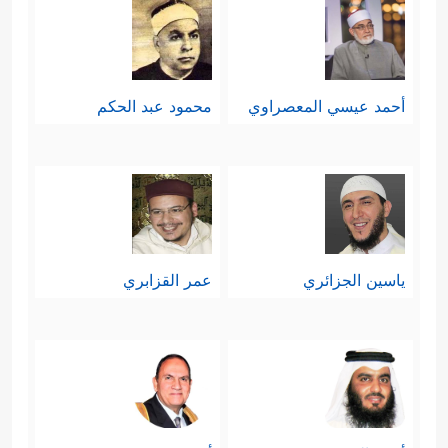
ٱلۡخَیۡرَ ٰ⁠تِۖ وَأُوْلَــٰۤىِٕكَ مِنَ ٱلصَّـٰلِحِینَ﴾
وهذا الربط
بين الخيرات والأمر بالمعروف والنهي
أحمد عيسي المعصراوي
محمود عبد الحكم
عن المنكر يقطع ذلك السلوك الجاف
والمؤذي لمشاعر الناس ومكانتهم
وكرامتهم باسم النصح، والأمر بالمعروف
والنهي عن المنكر.
ياسين الجزائري
عمر القزابري
خامسًا: التمايُز عن الباطل وأهله، والحذر
من مشاريعهم الهدَّامة وأساليبهم
﴿یَــٰۤـأَیُّهَا
الملتوية في التضليل والتلبيس