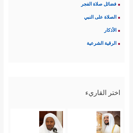
فضائل صلاة الفجر
یَفۡعَلُواْ مِنۡ خَیۡرࣲ فَلَن یُكۡفَرُوهُ﴾
فالخير سِمَة هذه
الصلاة على النبي
الأمة ومسؤوليتها، وبه تستحق وصف
الأذكار
الخيريَّة، والخيرُ مفهومٌ جامعٌ لكلِّ معاني
الرقية الشرعية
البرِّ والإحسان؛ ولذلك أطلقه القرآن
ليتناول جملة واحدة كلَّ تلك المعاني.
رابعًا: الإصلاح، وهي مسؤوليةٌ مستمرَّةٌ
اختر القاريء
﴿ٱتَّقُواْ ٱللَّهَ حَقَّ تُقَاتِهِۦ ﴾
تبدأ بالذات أولًا
والتقوى إنما هي محاسبةٌ ومراقبةٌ ذاتيَّةٌ،
وحسٌّ مُرهَف، يتتبَّع خلَجَات النفس