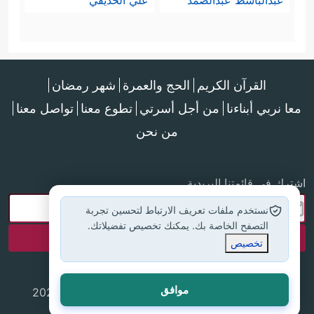
عبدالباسط عبدالصمد
علي الحذيفي
القرآن الكريم
الحج والعمرة
شهر رمضان
معا نربي أبناءنا
من أجل أسرتي
تطوع معنا
تواصل معنا
من نحن
اشترك في قائمتنا البريدية
نستخدم ملفات تعريف الارتباط لتحسين تجربة
التصفح الخاصة بك. يمكنك تخصيص تفضيلاتك.
تخصيص
موافق
جميع الحقوق محفوظة لموقع إسلام أون لاين © 2025