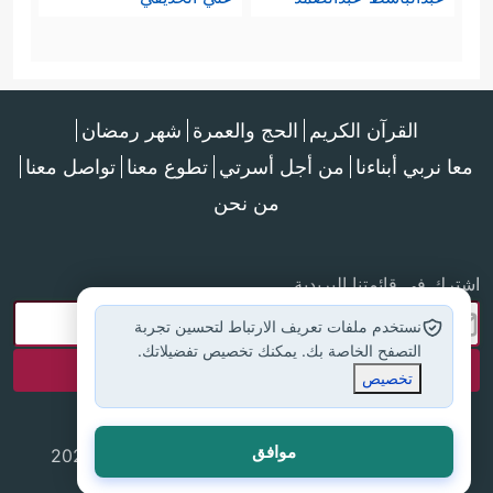
القرآن الكريم
الحج والعمرة
شهر رمضان
معا نربي أبناءنا
من أجل أسرتي
تطوع معنا
تواصل معنا
من نحن
اشترك في قائمتنا البريدية
نستخدم ملفات تعريف الارتباط لتحسين تجربة
التصفح الخاصة بك. يمكنك تخصيص تفضيلاتك.
تخصيص
موافق
جميع الحقوق محفوظة لموقع إسلام أون لاين © 2025