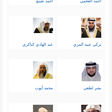
أحمد العجمي
أحمد نعينع
تركي عبيد المري
عبد الهادي كناكري
بشر لطفي
محمد أيوب