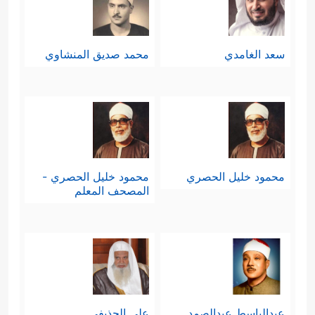
سعد الغامدي
محمد صديق المنشاوي
محمود خليل الحصري
محمود خليل الحصري -
المصحف المعلم
عبدالباسط عبدالصمد
علي الحذيفي