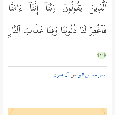
ٱلَّذِینَ یَقُولُونَ رَبَّنَاۤ إِنَّنَاۤ ءَامَنَّا
فَٱغۡفِرۡ لَنَا ذُنُوبَنَا وَقِنَا عَذَابَ ٱلنَّارِ
﴿١٦﴾
تفسير مجالس النور
سورة
آل عمران