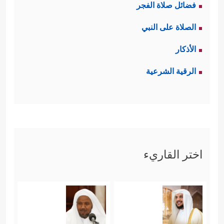
كالانتماء للنسب والأرض واللون والطبقة
فضائل صلاة الفجر
الاجتماعية.
الصلاة على النبي
الأذكار
خامسًا: والكافرون أيضًا لهم سندهم
الرقية الشرعية
التاريخي، ولهم أسلافهم في الكفر
﴿كَدَأۡبِ ءَالِ فِرۡعَوۡنَ وَٱلَّذِینَ مِن
والظلم والضلال
قَبۡلِهِمۡۚ كَذَّبُواْ بِـَٔایَـٰتِنَا فَأَخَذَهُمُ ٱللَّهُ بِذُنُوبِهِمۡ﴾
.
اختر القاريء
سادسًا: وبين الفريقَين تمايُز في الفكر
﴿فِئَةࣱ تُقَـٰتِلُ فِی
وصراع حتمي على الأرض