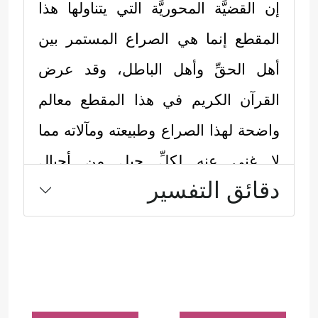
إن القضيَّة المحوريَّة التي يتناولها هذا
المقطع إنما هي الصراع المستمر بين
أهل الحقِّ وأهل الباطل، وقد عرض
القرآن الكريم في هذا المقطع معالم
واضحة لهذا الصراع وطبيعته ومآلاته مما
لا غنى عنه لكلِّ جيلٍ من أجيال
دقائق التفسير
المؤمنين، وفي كلِّ حلقةٍ من حلقات هذا
الصراع.
أولًا: فيصل التفرقة بين الفريقَين إنَّما هو
﴿إِنَّ ٱلدِّینَ عِندَ ٱللَّهِ ٱلۡإِسۡلَـٰمُۗ﴾
﴿فَإِنۡ
الإسلام