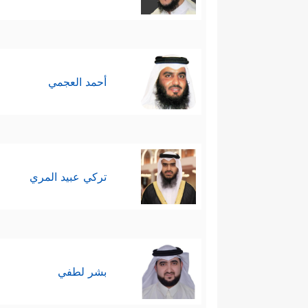
1- إنَّ الله لا يظلم أحدًا
﴿وَأَنَّ ٱللَّهَ لَیۡسَ بِ
القادر على أن يفعل ما يشاء وكيفما يشاء،
أحمد العجمي
بصاحبها، وهي علامة عجزٍ؛ حيث إنَّ الظ
سهوًا، فدلَّ ذلك على غفلته وقلَّة علمه، وك
2- إن كلَّ مكلَّفٍ مسؤول عن سلوكه وعمله خيرًا أو شرًّا
تركي عبيد المري
مِّنكُم ﴾
فهذا هو الميزان الحقُّ، فلا مجال 
الأفعال إلى القدر مغالطة ومحاولة لتشتيت ال
بفعله، أما أن تكون هذه الأفعال خاضعة تحت
بشر لطفي
فهذا القدر حقٌّ، وهو من كمال ربوبيَّته سبح