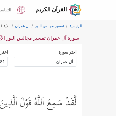
القرآن الكريم
التفاسي
الرئيسية
تفسير مجالس النور
آل عمران
الآية 181
سورة آل عمران تفسير مجالس النور الآية 1
اختر سورة
اختر 
لَّقَدۡ سَمِعَ ٱللَّهُ قَوۡلَ ٱلَّذِینَ ق