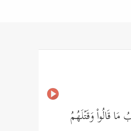
بُ مَا قَالُواْ وَقَتۡلَهُمُ