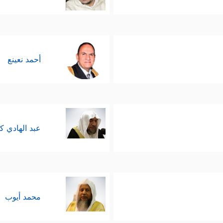
ظَلَّامࣲ لِّلۡعَبِیدِ﴾
، فالله هو ربُّ العالمين، خلقهم من العدم، وهو أع
 ومَن كان كذلك فهو مبرَّأٌ عن الظلم؛ لأن الظلم صفة نقصٍ من كلِّ 
أحمد نعينع
الم يخاف فوت مصلحةٍ أو شهوةٍ، أو يرغب في مضاعفتها، فيُبادر ب
لُّ ذلك مُنافٍ لصفات الله العليم القدير سبحانه.
﴿ذَ ٰ⁠لِكَ بِمَا قَدَّمَتۡ أَیۡدِیكُمۡ﴾
،
﴿وَإِنَّمَا تُوَفَّوۡنَ أُجُورَكُمۡ یَ
عبد الهادي ك
للاعتِذار بالقَدَر، فكلُّ فعلٍ إنما يُنسب لفاعله، فهذا مُصلٍّ، وذاك
مسؤولية الجزائيَّة، فالله شرَّع أحكامًا دنيويَّة، وثبَّت جزاءات أخر
 مظلة القدر الكليَّة، بمعنى: أن الله قد قدَّر على الإنسان أن يُ
محمد أيوب
انه وألوهيَّته، وليس فيه نسبةُ الفعل لغير فاعله، أو أن هناك إكراهًا 