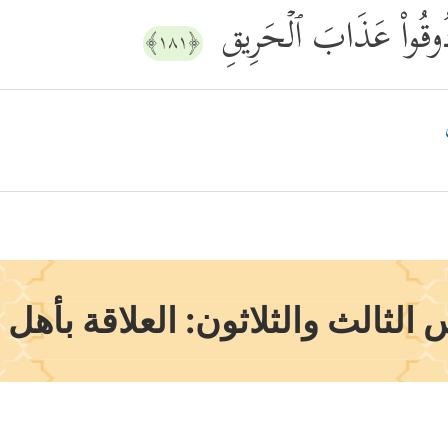
لُ ذُوقُواْ عَذَابَ ٱلۡحَرِیقِ
﴿١٨١﴾
الثالث والثلاثون: العلاقة بأهل 