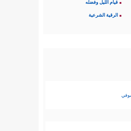
قيام الليل وفضله
الرقية الشرعية
لفٌ لم يشَأ أن ينزَلِق إلى هذا
َهِ ثَمَنࣰا قَلِیلًا﴾
.
 ٱلَّیۡلِ وَٱلنَّهَارِ لَـَٔایَـٰتࣲ لِّأُوْلِی ٱلۡأَلۡبَـٰبِ﴾
،
سان عن سائر الكائنات، وهو وظيفة
صوفي
مصالح المادية، وحبس اهتمامهم
ق، وهي الخطوة الأولى على طريق