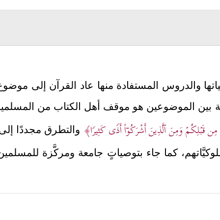
داعياتها والدروس المستفادة منها عاد القرآن إلى موض
سبة بين الموضوعين هو موقف أهل الكتاب من المسلمي
بَ مِن قَبۡلِكُمۡ وَمِنَ ٱلَّذِینَ أَشۡرَكُوۤاْ أَذࣰى كَثِیرࣰا﴾
والتطرق مجددًا إلى 
يَّاتهم، كما جاء بتوصياتٍ جامعة ومركَّزة للمسلم