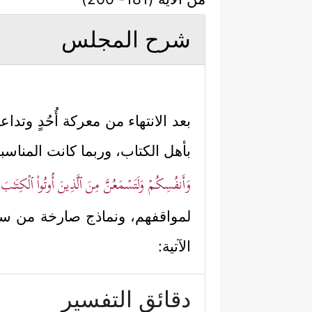
شرح المجلس
بعد الانتهاء من معركة أُحُدٍ وت
بأهل الكتاب، وربما كانت المنا
وَأَنفُسِكُمۡ وَلَتَسۡمَعُنَّ مِنَ ٱلَّذِینَ أُوتُواْ ٱلۡكِتَـٰ
لمواقفهم، ونماذج صارخة من سلوك
الآتية:
دقائق التفسير