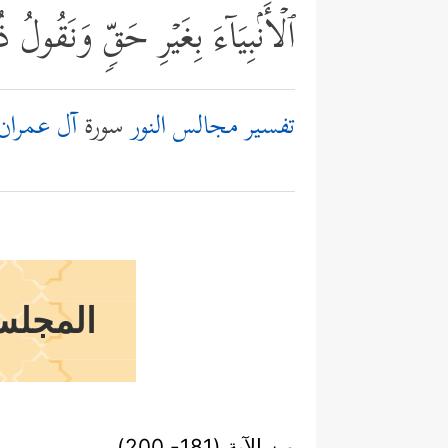
ٱلۡأَنۢبِیَاۤءَ بِغَیۡرِ حَقࣲّ وَنَقُو
تفسير مجالس النور
سورة
آل عمران
المجلس 
من الآية (181- 200)