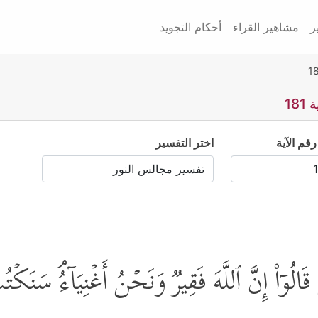
ر
مشاهير القراء
أحكام التجويد
18
رقم الآية
اختر التفسير
َالُوۤاْ إِنَّ ٱللَّهَ فَقِیرࣱ وَنَحۡنُ أَغۡنِیَاۤءُۘ سَنَكۡتُ