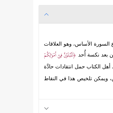
وع السورة الأساس، وهو العلاقات
﴿لَتُبۡلَوُنَّ فِیۤ أَمۡوَ ٰ⁠لِكُمۡ
ن بعد نكسة أُحد
أهل الكتاب حمل انتقادات حادَّة
ين، ويمكن تلخيص هذا في النقاط