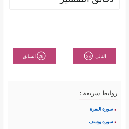
الصراع.
أولًا: فيصل التفرقة بين الفريقَين إنَّما هو
﴿إِنَّ ٱلدِّینَ عِندَ ٱللَّهِ ٱلۡإِسۡلَـٰمُۗ﴾
﴿فَإِنۡ
الإسلام
التالي
السابق
26
28
أَسۡلَمُواْ فَقَدِ ٱهۡتَدَواْۖ وَّإِن تَوَلَّوۡاْ فَإِنَّمَا عَلَیۡكَ ٱلۡبَلَـٰغُ﴾
.
ثانيًا: يتميَّز المؤمنون بكل عمل صالح
روابط سريعة :
﴿ٱلَّذِینَ یَقُولُونَ رَبَّنَاۤ إِنَّنَاۤ ءَامَنَّا
ونافع للبشريَّة
سورة البقرة
فَٱغۡفِرۡ لَنَا ذُنُوبَنَا وَقِنَا عَذَابَ ٱلنَّارِﭜٱلصَّـٰبِرِینَ وَٱلصَّـٰدِقِینَ
سورة يوسف
وَٱلۡقَـٰنِتِینَ وَٱلۡمُنفِقِینَ وَٱلۡمُسۡتَغۡفِرِینَ بِٱلۡأَسۡحَارِ﴾
.