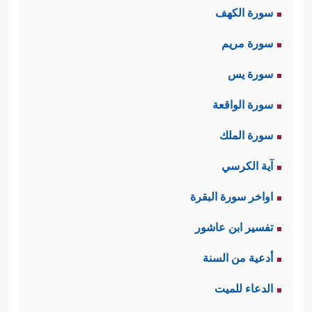
سورة الكهف
سورة مريم
﴿إِنَّ
ثالثًا: يُقابل أولئك المؤمنين الكافرون
سورة يس
ٱلَّذِینَ یَكۡفُرُونَ بِـَٔایَـٰتِ ٱللَّهِ وَیَقۡتُلُونَ ٱلنَّبِیِّـۧنَ بِغَیۡرِ حَقࣲّ
سورة الواقعة
وَیَقۡتُلُونَ ٱلَّذِینَ یَأۡمُرُونَ بِٱلۡقِسۡطِ مِنَ ٱلنَّاسِ فَبَشِّرۡهُم
سورة الملك
بِعَذَابٍ أَلِیمٍ﴾
.
آية الكرسي
اواخر سورة البقرة
رابعًا: ينتمي المؤمنون إلى عمقٍ تاريخي
تفسير ابن عاشور
﴿ إِنَّ ٱللَّهَ
يضم خيرة البشر في كلِّ جيل
أدعية من السنة
ٱصۡطَفَىٰۤ ءَادَمَ وَنُوحࣰا وَءَالَ إِبۡرَ ٰ⁠هِیمَ وَءَالَ عِمۡرَ ٰ⁠نَ عَلَى
الدعاء للميت