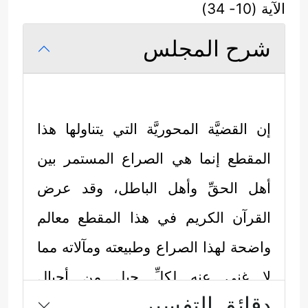
الآية (10- 34)
شرح المجلس
إن القضيَّة المحوريَّة التي يتناولها هذا
المقطع إنما هي الصراع المستمر بين
أهل الحقِّ وأهل الباطل، وقد عرض
القرآن الكريم في هذا المقطع معالم
واضحة لهذا الصراع وطبيعته ومآلاته مما
لا غنى عنه لكلِّ جيلٍ من أجيال
دقائق التفسير
المؤمنين، وفي كلِّ حلقةٍ من حلقات هذا