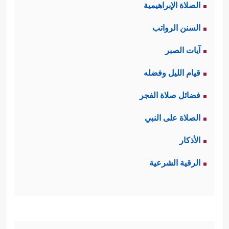
ٱلۡعَـٰلَمِینَ
﴿٣٣﴾
ذُرِّیَّةَۢ بَعۡضُهَا مِنۢ بَعۡضࣲۗ وَٱللَّهُ سَمِیعٌ
الصلاة الإبراهيمية
عَلِیمٌ
﴿٣٤﴾
﴾
وهذا الانتماء إنما هو انتماء
السنن الرواتب
للحق أينما كان زمانًا ومكانًا وحالًا، بغض
آيات الصبر
النظر عن الانتماءات الثانويَّة والجانبيَّة،
قيام الليل وفضله
كالانتماء للنسب والأرض واللون والطبقة
فضائل صلاة الفجر
الاجتماعية.
الصلاة على النبي
الأذكار
خامسًا: والكافرون أيضًا لهم سندهم
الرقية الشرعية
التاريخي، ولهم أسلافهم في الكفر
﴿كَدَأۡبِ ءَالِ فِرۡعَوۡنَ وَٱلَّذِینَ مِن
والظلم والضلال
.