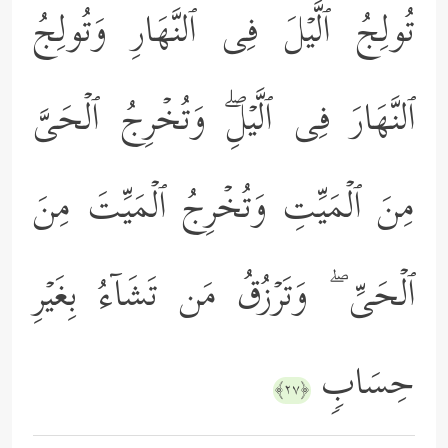
تُولِجُ ٱلَّیۡلَ فِی ٱلنَّهَارِ وَتُولِجُ
ٱلنَّهَارَ فِی ٱلَّیۡلِۖ وَتُخۡرِجُ ٱلۡحَیَّ
مِنَ ٱلۡمَیِّتِ وَتُخۡرِجُ ٱلۡمَیِّتَ مِنَ
ٱلۡحَیِّ ۖ وَتَرۡزُقُ مَن تَشَاۤءُ بِغَیۡرِ
حِسَابࣲ
﴿٢٧﴾