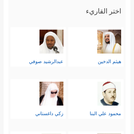
قَبۡلِهِمۡۚ كَذَّبُواْ بِـَٔایَـٰتِنَا فَأَخَذَهُمُ ٱللَّهُ بِذُنُوبِهِمۡ﴾
اختر القاريء
سادسًا: وبين الفريقَين تمايُز في الفكر
﴿فِئَةࣱ تُقَـٰتِلُ فِی
وصراع حتمي على الأرض
سَبِیلِ ٱللَّهِ وَأُخۡرَىٰ ﴾
﴿لَّا یَتَّخِذِ ٱلۡمُؤۡمِنُونَ ٱلۡكَـٰفِرِینَ
،
هيثم الدخين
عبدالرشيد صوفي
أَوۡلِیَاۤءَ مِن دُونِ ٱلۡمُؤۡمِنِینَۖ وَمَن یَفۡعَلۡ ذَ ٰ⁠لِكَ فَلَیۡسَ مِنَ
ٱللَّهِ فِی شَیۡءٍ﴾
.
سابعًا: وأن الدافع للتمسك بالباطل
محمود علي البنا
زكي داغستاني
والتقاعس عن نصرة الحقِّ إنما هو