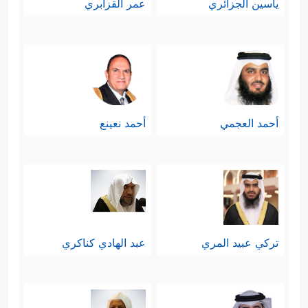
ياسين الجزائري
عمر القزابري
أحمد العجمي
أحمد نعينع
تركي عبيد المري
عبد الهادي كناكري