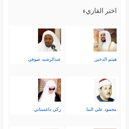
قَبۡلِهِمۡۚ كَذَّبُواْ بِـَٔایَـٰتِنَا فَأَخَذَهُمُ ٱللَّهُ بِذُنُوبِهِمۡ﴾
اختر القاريء
سادسًا: وبين الفريقَين تمايُز في الفكر
﴿فِئَةࣱ تُقَـٰتِلُ فِی
وصراع حتمي على الأرض
سَبِیلِ ٱللَّهِ وَأُخۡرَىٰ ﴾
﴿لَّا یَتَّخِذِ ٱلۡمُؤۡمِنُونَ ٱلۡكَـٰفِرِینَ
،
هيثم الدخين
عبدالرشيد صوفي
أَوۡلِیَاۤءَ مِن دُونِ ٱلۡمُؤۡمِنِینَۖ وَمَن یَفۡعَلۡ ذَ ٰ⁠لِكَ فَلَیۡسَ مِنَ
ٱللَّهِ فِی شَیۡءٍ﴾
.
سابعًا: وأن الدافع للتمسك بالباطل
محمود علي البنا
زكي داغستاني
والتقاعس عن نصرة الحقِّ إنما هو