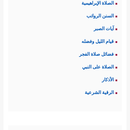
ٱلۡعَـٰلَمِینَ
﴿٣٣﴾
ذُرِّیَّةَۢ بَعۡضُهَا مِنۢ بَعۡضࣲۗ وَٱللَّهُ سَمِیعٌ
الصلاة الإبراهيمية
عَلِیمٌ
﴿٣٤﴾
﴾
وهذا الانتماء إنما هو انتماء
السنن الرواتب
للحق أينما كان زمانًا ومكانًا وحالًا، بغض
آيات الصبر
النظر عن الانتماءات الثانويَّة والجانبيَّة،
قيام الليل وفضله
كالانتماء للنسب والأرض واللون والطبقة
فضائل صلاة الفجر
الاجتماعية.
الصلاة على النبي
الأذكار
خامسًا: والكافرون أيضًا لهم سندهم
الرقية الشرعية
التاريخي، ولهم أسلافهم في الكفر
﴿كَدَأۡبِ ءَالِ فِرۡعَوۡنَ وَٱلَّذِینَ مِن
والظلم والضلال
.