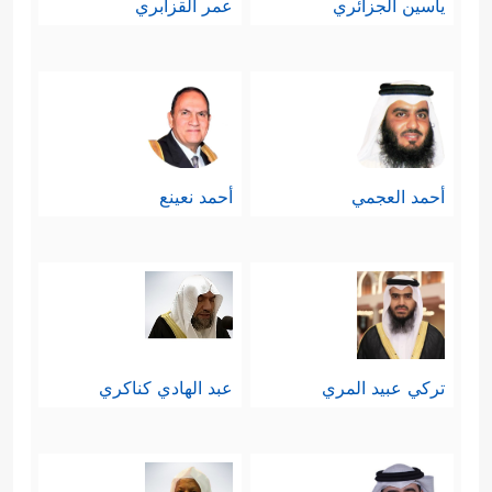
ياسين الجزائري
عمر القزابري
أحمد العجمي
أحمد نعينع
تركي عبيد المري
عبد الهادي كناكري