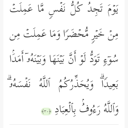
یَوۡمَ تَجِدُ كُلُّ نَفۡسࣲ مَّا عَمِلَتۡ
مِنۡ خَیۡرࣲ مُّحۡضَرࣰا وَمَا عَمِلَتۡ مِن
سُوۤءࣲ تَوَدُّ لَوۡ أَنَّ بَیۡنَهَا وَبَیۡنَهُۥۤ أَمَدَۢا
بَعِیدࣰاۗ وَیُحَذِّرُكُمُ ٱللَّهُ نَفۡسَهُۥۗ
وَٱللَّهُ رَءُوفُۢ بِٱلۡعِبَادِ
﴿٣٠﴾