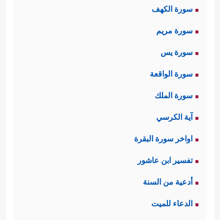
سورة الكهف
سورة مريم
﴿إِنَّ
ثالثًا: يُقابل أولئك المؤمنين الكافرون
سورة يس
ٱلَّذِینَ یَكۡفُرُونَ بِـَٔایَـٰتِ ٱللَّهِ وَیَقۡتُلُونَ ٱلنَّبِیِّـۧنَ بِغَیۡرِ حَقࣲّ
سورة الواقعة
وَیَقۡتُلُونَ ٱلَّذِینَ یَأۡمُرُونَ بِٱلۡقِسۡطِ مِنَ ٱلنَّاسِ فَبَشِّرۡهُم
سورة الملك
بِعَذَابٍ أَلِیمٍ﴾
.
آية الكرسي
اواخر سورة البقرة
رابعًا: ينتمي المؤمنون إلى عمقٍ تاريخي
تفسير ابن عاشور
﴿ إِنَّ ٱللَّهَ
يضم خيرة البشر في كلِّ جيل
أدعية من السنة
ٱصۡطَفَىٰۤ ءَادَمَ وَنُوحࣰا وَءَالَ إِبۡرَ ٰ⁠هِیمَ وَءَالَ عِمۡرَ ٰ⁠نَ عَلَى
الدعاء للميت