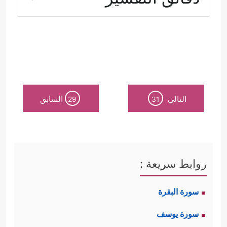
الصراع.
أولًا: فيصل التفرقة بين الفريقَين إنَّما هو
﴿إِنَّ ٱلدِّینَ عِندَ ٱللَّهِ ٱلۡإِسۡلَـٰمُۗ﴾
﴿فَإِنۡ
الإسلام
التالي
السابق
29
31
أَسۡلَمُواْ فَقَدِ ٱهۡتَدَواْۖ وَّإِن تَوَلَّوۡاْ فَإِنَّمَا عَلَیۡكَ ٱلۡبَلَـٰغُ﴾
.
ثانيًا: يتميَّز المؤمنون بكل عمل صالح
روابط سريعة :
﴿ٱلَّذِینَ یَقُولُونَ رَبَّنَاۤ إِنَّنَاۤ ءَامَنَّا
ونافع للبشريَّة
سورة البقرة
فَٱغۡفِرۡ لَنَا ذُنُوبَنَا وَقِنَا عَذَابَ ٱلنَّارِﭜٱلصَّـٰبِرِینَ وَٱلصَّـٰدِقِینَ
سورة يوسف
وَٱلۡقَـٰنِتِینَ وَٱلۡمُنفِقِینَ وَٱلۡمُسۡتَغۡفِرِینَ بِٱلۡأَسۡحَارِ﴾
.