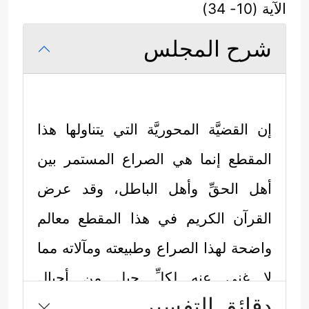
الآية (10- 34)
شرح المجلس
إن القضيَّة المحوريَّة التي يتناولها هذا
المقطع إنما هي الصراع المستمر بين
أهل الحقِّ وأهل الباطل، وقد عرض
القرآن الكريم في هذا المقطع معالم
واضحة لهذا الصراع وطبيعته ومآلاته مما
لا غنى عنه لكلِّ جيلٍ من أجيال
دقائق التفسير
المؤمنين، وفي كلِّ حلقةٍ من حلقات هذا