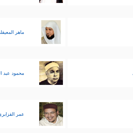
ماهر المعيقل
محمود عبد ا
عمر القزابري