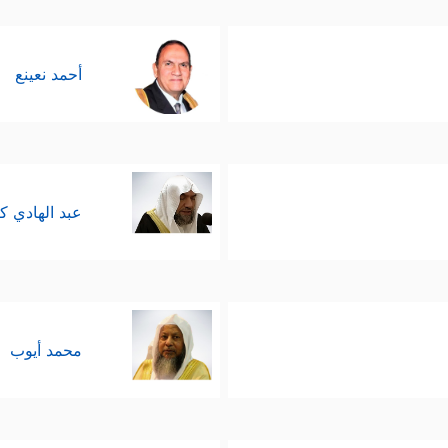
أحمد نعينع
عبد الهادي ك
محمد أيوب