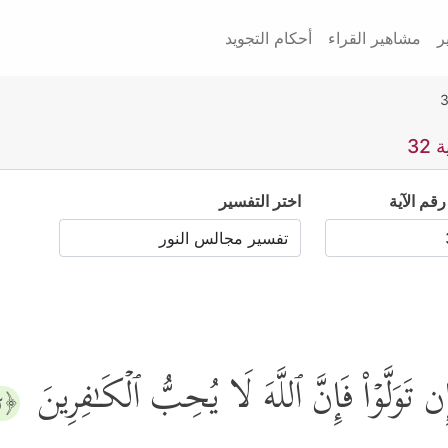
ر
مشاهير القراء
أحكام التجويد
32
رقم الآية
اختر التفسير
ِن تَوَلَّوۡاْ فَإِنَّ ٱللَّهَ لَا یُحِبُّ ٱلۡكَـٰفِرِینَ
﴿٣٢﴾