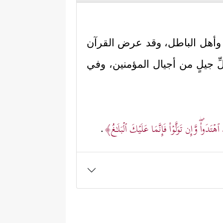
قِّ وأهل الباطل، وقد عرض القرآن
ِ جيلٍ من أجيال المؤمنين، وفي
ۡتَدَواْۖ وَّإِن تَوَلَّوۡاْ فَإِنَّمَا عَلَیۡكَ ٱلۡبَلَـٰغُ﴾
.
 ذُنُوبَنَا وَقِنَا عَذَابَ ٱلنَّارِﭜٱلصَّـٰبِرِینَ وَٱلصَّـٰدِقِینَ