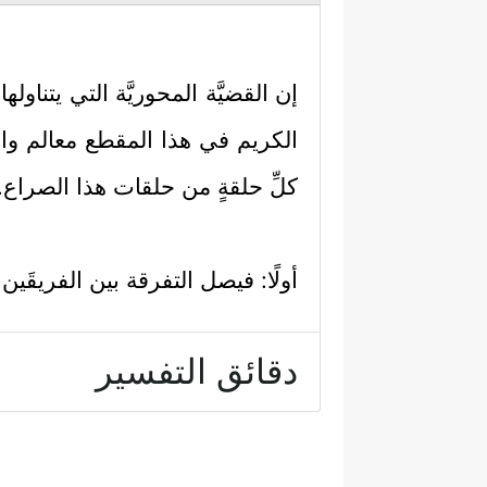
إن القضيَّة المحوريَّة التي يتنا
الكريم في هذا المقطع معالم واض
كلِّ حلقةٍ من حلقات هذا الصراع.
أولًا: فيصل التفرقة بين الفريقَين إ
دقائق التفسير
ثانيًا: يتميَّز المؤمنون بكل عمل 
وَٱلۡقَـٰنِتِینَ وَٱلۡمُنفِقِینَ وَٱلۡمُسۡتَغۡفِرِینَ بِٱلۡأَسۡحَا