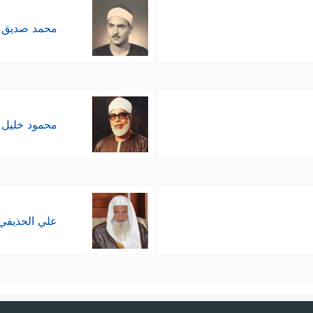
محمد صديق 
محمود خليل 
علي الحذيفي