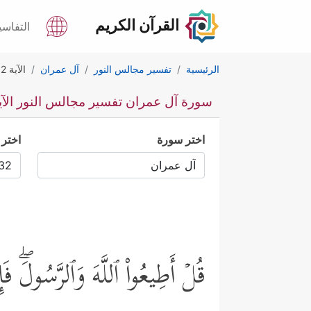
القرآن الكريم
التفاسي
الرئيسية
تفسير مجالس النور
آل عمران
الآية 32
سورة آل عمران تفسير مجالس النور الآية 
اختر سورة
اختر 
قُلۡ أَطِیعُواْ ٱللَّهَ وَٱلرَّسُولَۖ فَإ