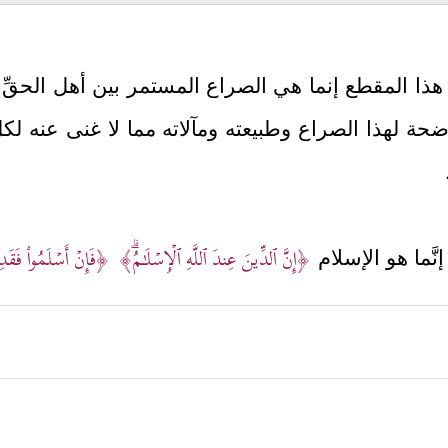
ولها هذا المقطع إنما هي الصراع المستمر بين أهل الح
حة لهذا الصراع وطبيعته ومآلاته مما لا غنى عنه لكلّ
﴿إِنَّ ٱلدِّینَ عِندَ ٱللَّهِ ٱلۡإِسۡلَـٰمُۗ﴾
﴿فَإِنۡ أَسۡلَمُواْ فَقَدِ ٱه
نَّما هو الإسلام
﴿ٱلَّذِینَ یَقُولُونَ رَبَّنَاۤ إِنَّنَاۤ ءَامَنَّا فَٱغۡفِرۡ لَنَا
صالح ونافع للبشريَّة
رِ﴾
.