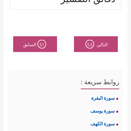
تطوّر الحياة ومستجداتها، ثم معالجة
الأخطاء المتراكمة في سلوك بني
إسرائيل وهم المؤتمنون على حمل
الرسالة وتحقيق معنى الاستخلاف على
التالي
السابق
51
53
هذه الأرض، وقد ضم هذا المقطع قواعد
الإصلاح ومعالمه الكلية، وهي:
روابط سريعة :
أولًا: التربية الأسريَّة؛ حيث استهل
سورة البقرة
﴿إِذۡ قَالَتِ
القرآن قصَّة الإصلاح هذه بقوله:
سورة يوسف
ٱمۡرَأَتُ عِمۡرَ ٰ⁠نَ رَبِّ إِنِّی نَذَرۡتُ لَكَ مَا فِی بَطۡنِی مُحَرَّرࣰا
سورة الكهف
فَتَقَبَّلۡ مِنِّیۤ﴾
فالإصلاح إنما يبدأ من رحم