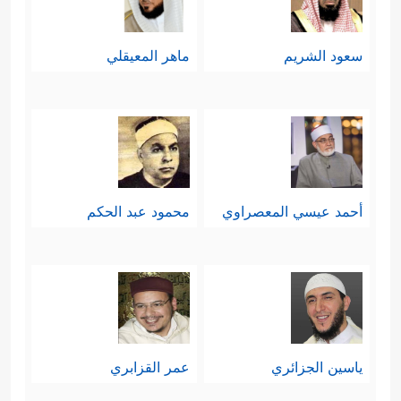
وَمَا كُنتَ لَدَیۡهِمۡ إِذۡ یَخۡتَصِمُونَ﴾
.
سعود الشريم
ماهر المعيقلي
ثالثًا: في تلك البيئة الصالحة ولد النبيّ
﴿إِذۡ قَالَتِ ٱلۡمَلَــٰۤىِٕكَةُ یَـٰمَرۡیَمُ إِنَّ
الصالح المصلح
ٱللَّهَ یُبَشِّرُكِ بِكَلِمَةࣲ مِّنۡهُ ٱسۡمُهُ ٱلۡمَسِیحُ عِیسَى ٱبۡنُ
أحمد عيسي المعصراوي
محمود عبد الحكم
مَرۡیَمَ﴾
وهذه إشارة بأهمية البيئة في
التنشئة والتربية، ودور الأسرة ثم
المجتمع في تكوين المخرجات الصالحة،
مع التنبيه على أن النبوَّة اصطفاء ربَّاني
ياسين الجزائري
عمر القزابري
خالص، ولكن هذا الاصطفاء يأتي متناغمًا