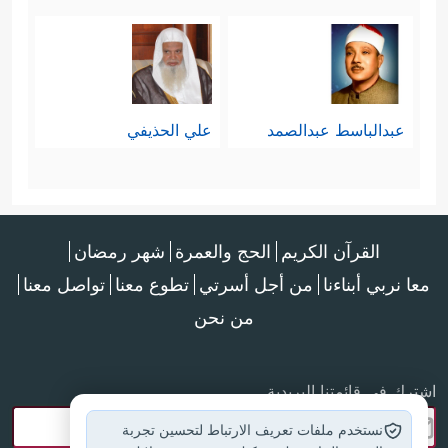
مفرداتها الواسعة والمتنوعة في الذات
والأسرة والمجتمع، في السياسة
والاقتصاد والقوة والمنعة .. الخ.
عبدالباسط عبدالصمد
علي الحذيفي
سادسًا: الرحمة بالخلق والتيسير على
﴿وَلِأُحِلَّ لَكُم بَعۡضَ ٱلَّذِی حُرِّمَ عَلَیۡكُمۡ﴾
الناس
.
القرآن الكريم
الحج والعمرة
شهر رمضان
﴿وَأُبۡرِئُ ٱلۡأَكۡمَهَ وَٱلۡأَبۡرَصَ﴾
.
معا نربي أبناءنا
من أجل أسرتي
تطوع معنا
تواصل معنا
من نحن
سابعًا: البناء التراكمي والاعتراف
اشترك في قائمتنا البريدية
بحلقات الدعوة والإصلاح السابقة
نستخدم ملفات تعريف الارتباط لتحسين تجربة
فدعوة