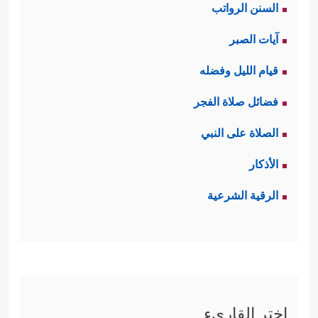
السنن الرواتب
والحماية ما لا يخفى، وكان من ذلك أن
آيات الصبر
سخَّر لها نبيًّا من الأنبياء ليقوم بكفالتها
قيام الليل وفضله
والعناية بها، ولم يغفل القرآن هنا الجانب
فضائل صلاة الفجر
﴿كُلَّمَا دَخَلَ عَلَیۡهَا زَكَرِیَّا
الجسدي في التربية
الصلاة على النبي
ٱلۡمِحۡرَابَ وَجَدَ عِندَهَا رِزۡقࣰا﴾
وفي هذا إشارة
الأذكار
إلى اهتمام القرآن بتوفير الغذاء
الرقية الشرعية
المناسب للجسد خاصةً في مرحلة النمو.
وهكذا تكون التربية القرآنية تربية شاملة
ومتوازنة لا يطغى فيها جانب على جانب،
وقد كان هذا النموذج الصالح المكلل
اختر القاريء