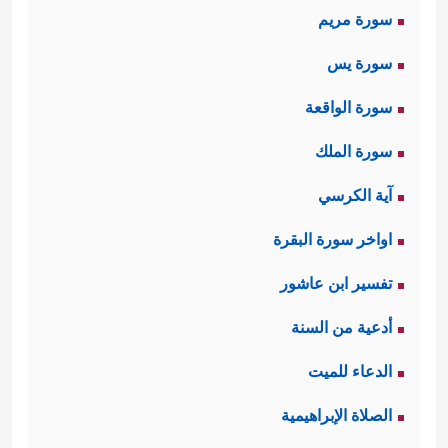
سورة مريم
الأمهات، فأم مريم لم تنتظر وليدها لكي
سورة يس
تبحث في مصيره وما يصلح له، بل
سورة الواقعة
عقَدَت العزم والنيَّة الصادقة على اختيار
سورة الملك
الطريق الأقوم لوليدها قبل أن يُولد،
آية الكرسي
وهذا العزم المبكِّر لا شك أنه اقترن
اواخر سورة البقرة
بمستوى عالٍ من الورع؛ بحيث لا يمكن
تفسير ابن عاشور
معه أن تُدخِل في جوفها شيئًا من
أدعية من السنة
الحرام؛ ولذلك كافأها الله تعالى بقوله:
الدعاء للميت
﴿فَتَقَبَّلَهَا رَبُّهَا بِقَبُولٍ حَسَنࣲ وَأَنۢبَتَهَا نَبَاتًا حَسَنࣰا﴾
.
الصلاة الإبراهيمية
وفي الإنبات الحسن من معاني الرعاية