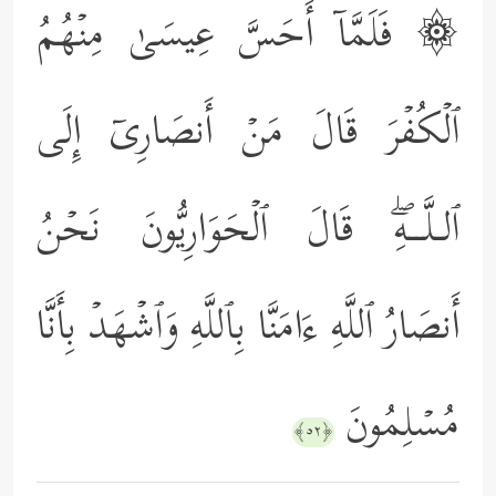
۞ فَلَمَّاۤ أَحَسَّ عِیسَىٰ مِنۡهُمُ
ٱلۡكُفۡرَ قَالَ مَنۡ أَنصَارِیۤ إِلَى
ٱلـلَّــهِۖ قَالَ ٱلۡحَوَارِیُّونَ نَحۡنُ
أَنصَارُ ٱللَّهِ ءَامَنَّا بِٱللَّهِ وَٱشۡهَدۡ بِأَنَّا
مُسۡلِمُونَ
﴿٥٢﴾