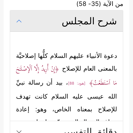
من الآية (35- 58)
شرح المجلس
دعوة الأنبياء
عليهم السلام
كلُّها إصلاحيَّة
﴿إِنۡ أُرِیدُ إِلَّا ٱلۡإِصۡلَـٰحَ
بالمعنى العام للإصلاح
مَا ٱسۡتَطَعۡتُ﴾
، بيد أن رسالة نبيِّ
[هود: 88]
الله عيسى
عليه السلام
كانت تهدف
للإصلاح بمعناه الخاص، وهو: إعادة
صياغة الرسالة الموسويّة بما يتناسب مع
دقائق التفسير