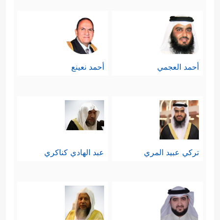
دائمًا مع الإنبات الحسن، والإعداد
السليم، فكلُّ نبيٍّ إنما كان من أوسط
قومه وخيارهم.
أحمد العجمي
أحمد نعينع
﴿وَیُعَلِّمُهُ ٱلۡكِتَـٰبَ
رابعًا: العلم شرط الإصلاح
وَٱلۡحِكۡمَةَ وَٱلتَّوۡرَىٰةَ وَٱلۡإِنجِیلَ﴾
وعبثًا تحاول
الجماعات الإصلاحيَّة أن تستند في اختيار
تركي عبيد المري
عبد الهادي كناكري
قياداتها إلى آليّة التصويت والانتخاب دون
اشتراط المؤهلات المعرفيَّة والعلميَّة في
المرشَّح، فالقيادة علم، و
الشورى
علم،