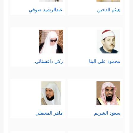
الحق بالباطل.
هيثم الدخين
عبدالرشيد صوفي
ومن هنا لو ادَّعَت امرأةٌ أنها حمَلَت من
غير زوجٍ، واحتَجَّت بقصة آدم أو بقصة
عيسى
عليهما السلام
، فادِّعاؤها مرفوض
واحتجاجُها باطل، أما في قصة عيسى
محمود علي البنا
زكي داغستاني
عليه السلام
فقد تضافَرَت الأدلة القاطعة
على صدق مريم فيما ادَّعَته، ويكفيها
شهادةُ وليدها ونطقُه بالحق في أيامه
الأولى، وهي معجزة وبرهان إلهي لا
سعود الشريم
ماهر المعيقلي
يتكرَّر لغيرها في مثل دعواها، إضافةً إلى