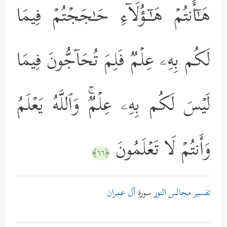
هَـٰۤأَنتُمۡ هَـٰۤـؤُلَاۤءِ حَـٰجَجۡتُمۡ فِیمَا
لَكُم بِهِۦ عِلۡمࣱ فَلِمَ تُحَاۤجُّونَ فِیمَا
لَیۡسَ لَكُم بِهِۦ عِلۡمࣱۚ وَٱللَّهُ یَعۡلَمُ
وَأَنتُمۡ لَا تَعۡلَمُونَ
﴿٦٦﴾
تفسير مجالس النور
سورة
آل عمران