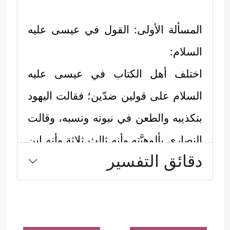
المسألة الأولى: القول في عيسى
عليه
السلام
:
اختلف أهل الكتاب في عيسى عليه
السلام على قولين ضدّين؛ فقالت اليهود
بتكذيبه والطعن في نبوته ونسبه، وقالت
النصارى بألوهيَّته وأنه ثالث ثلاثة وأنه ابن
دقائق التفسير
الله، ومنشأ الخلاف بينهما إنما هو في
قصَّة خلقه
عليه السلام
؛ لأنه وُلد من غير
أبٍ، كما هو متفق عليه بين الديانات
الثلاث، فكان هذا مدخلًا للطعن فيه وفي