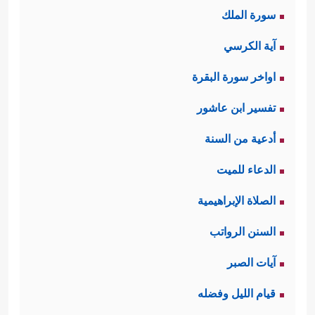
سورة الملك
خُلِقَ من دون أبٍ ولا أمٍ، وهذا محلُّ
آية الكرسي
اتفاق الديانات الثلاث، وهو مثال يصحُّ
اواخر سورة البقرة
القياس عليه من حيث التصوُّر العقلي
وليس من حيث السنَّة المعتادة؛ إذ إن
تفسير ابن عاشور
خَلق آدم كان استثناءً، وهذا الاستثناء
أدعية من السنة
وارد في النص ومتصوَّر في العقل، وهو
الدعاء للميت
التفسير الأقرب للعقل من كلِّ
الصلاة الإبراهيمية
التفسيرات والنظريات الأخرى التي
السنن الرواتب
تُحاول الوصول إلى نقطة البداية في هذا
آيات الصبر
الخلق.
قيام الليل وفضله