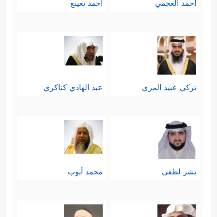
أحمد العجمي
أحمد نعينع
من غير أبٍ ولا أمٍّ.
أما محاججة النصارى فهي تعتمد على
تنبيههم أن وجود الوليد من دون والد لا
تعني أنه ابن للإله، ولو كان كذلك لكان
تركي عبيد المري
عبد الهادي كناكري
آدم أحقَّ بالألوهية أو بالبنوَّة لله من
عيسى؛ لأن عيسى فاقد الأب فقط،
وآدم فاقد الأب والأم.
بشر لطفي
محمد أيوب
المسألة الثانية: التوحيد:
وقد اقتَضَى التطرُّق لهذه المسألة في