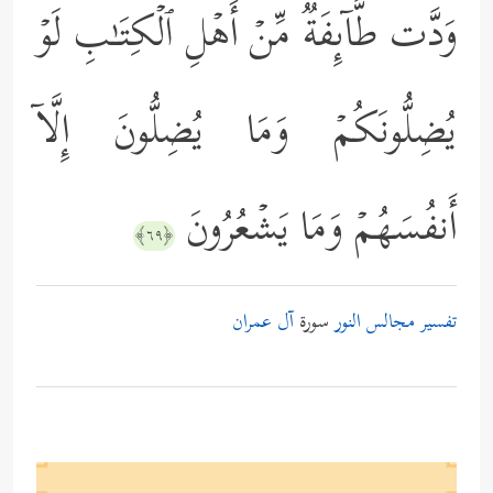
وَدَّت طَّاۤىِٕفَةࣱ مِّنۡ أَهۡلِ ٱلۡكِتَـٰبِ لَوۡ
یُضِلُّونَكُمۡ وَمَا یُضِلُّونَ إِلَّاۤ
أَنفُسَهُمۡ وَمَا یَشۡعُرُونَ
﴿٦٩﴾
تفسير مجالس النور
سورة
آل عمران