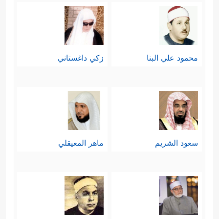
غير زوجٍ، واحتَجَّت بقصة آدم أو بقصة
عيسى
عليهما السلام
، فادِّعاؤها مرفوض
واحتجاجُها باطل، أما في قصة عيسى
محمود علي البنا
زكي داغستاني
عليه السلام
فقد تضافَرَت الأدلة القاطعة
على صدق مريم فيما ادَّعَته، ويكفيها
شهادةُ وليدها ونطقُه بالحق في أيامه
الأولى، وهي معجزة وبرهان إلهي لا
سعود الشريم
ماهر المعيقلي
يتكرَّر لغيرها في مثل دعواها، إضافةً إلى
الأجواء العامة التي أُحيطَت بها مريم
عليها السلام
من ولادتها وكفالتها إلى