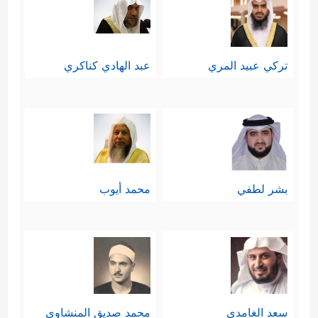
تنبيههم أن وجود الوليد من دون والد لا
تعني أنه ابن للإله، ولو كان كذلك لكان
تركي عبيد المري
عبد الهادي كناكري
آدم أحقَّ بالألوهية أو بالبنوَّة لله من
عيسى؛ لأن عيسى فاقد الأب فقط،
وآدم فاقد الأب والأم.
بشر لطفي
محمد أيوب
المسألة الثانية: التوحيد:
وقد اقتَضَى التطرُّق لهذه المسألة في
هذا المقطع استرسالًا في محاورة
النصارى بعد قولهم في عيسى
عليه
سعد الغامدي
محمد صديق المنشاوي