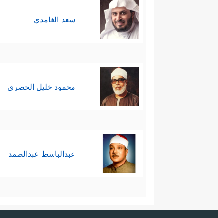
إنَّ التوحيد والنبوَّة والعدل و
سعد الغامدي
وهي أمَّهات القرآن ومحكماته، وكل
في الفهم والاستنباط وليس في أصل
أعلم.
محمود خليل الحصري
عبدالباسط عبدالصمد