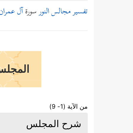
تفسير مجالس النور
سورة
آل عمران
المجلس 
من الآية (1- 9)
شرح المجلس