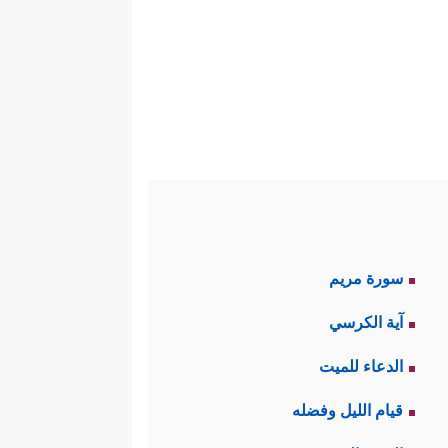
على هذا فالقرآن فيه أصول، وفيه
آن الكريم هي في غاية الإحكام
﴿وَلَقَدْ يَسَّرْنَا
هم، كيف؟ والله يقول:
.
 لمن أراد الوصول إلى الحقِّ، وكان
ابهات، فيبدأ بفهم أصول القرآن
سورة مريم
ق مع تلك المبادئ والقواعد.
آية الكرسي
رف اللفظ عن سياقه إلى معنى قد
الدعاء للميت
حتمل أكثر من معنى، وهؤلاء هم
قيام الليل وفضله
وِیلِهِۦۖ﴾
فهم يهتمُّون بالفروع دون