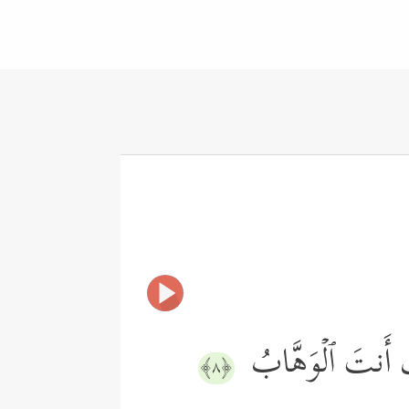
َّكَ أَنتَ ٱلۡوَهَّابُ
﴿٨﴾