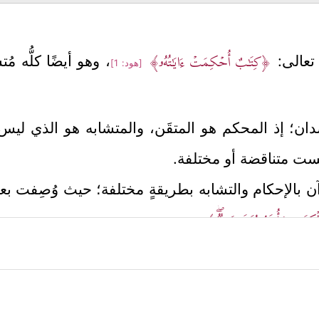
﴿كِتَـٰبٌ أُحۡكِمَتۡ ءَایَـٰتُهُۥ﴾
 تعالى:
، وهو أيضًا كلُّه مُ
[هود: 1]
ان؛ إذ المحكم هو المتقَن، والمتشابه هو الذي ليس في
ت متناقضة أو مختلفة.
الإحكام والتشابه بطريقةٍ مختلفة؛ حيث وُصِفت بعض
كِتَـٰبِ وَأُخَرُ مُتَشَـٰبِهَـٰتࣱۖ﴾
.
الآيتين السابقتين بإضافة معنًى دقيقٍ للمُحكَم وآخر 
للآيات الأخرى.
 ليس فيه اختلاف وتناقض مع إضافة كونه فروعًا للآيات