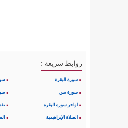
إن الكلمة المفتاحيَّة لإدراك مع
فروع، وكلُّ فرعٍ متصل بأصل، و
والإتقان، وفي غاية التشابه وال
الْقُرْآنَ لِلذِّكْرِ﴾
﴿وَأَنزَلۡنَاۤ إِلَیۡكُمۡ ن
، ويقول:
فالقرآن كلُّه ميسَّر للذكر، وكلُّه
روابط سريعة :
صادقًا مع نفسه في سلوك المنهج 
سورة البقرة
سو
ومبادئه وأحكامه الكلّية، ثمّ يأت
سورة يس
سور
أما المكابر المعاند فإنّه سيقط
اواخر سورة البقرة
تفس
تحتمله اللغة في أصلها لكنّ ال
الصلاة الإبراهيمية
الس
﴿فَأَمَّا ٱلّ
المقصودون بقوله تعالى: