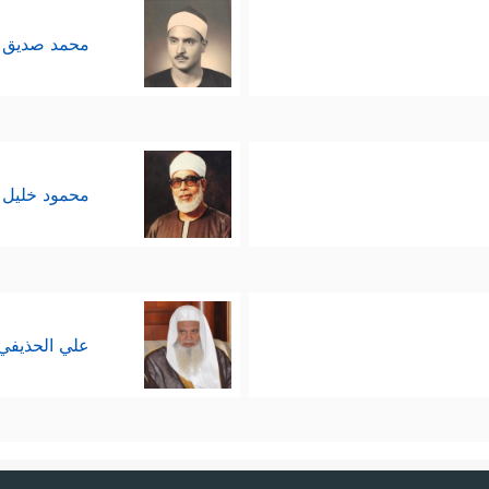
حسن الخلق والعمل الصالح والدعوة إلى الله والرحمة با
محمد صديق 
ُّ حكمٍ فرعي لابد أن يأتي متَّسِقًا مع هذه الأصول، ف
 الحكم، وهذا هو معنى قول العلماء: إنما يُعرفُ المتش
محمود خليل 
علي الحذيفي