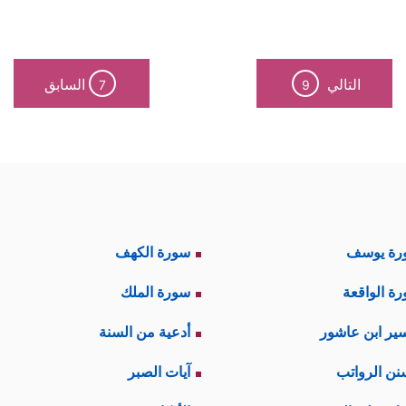
نى هذه الآية هي: (أمُّ الكتاب) فأُمُّ الشيء أصله؛ و
هذه المنظومة المتكاملة التي تضمُّ كلَّ آيات القر
التالي
السابق
7
9
تماثل، فليس في القرآن آية واحدة تستَعصِي على الف
ُورࣰا مُّبِینࣰا﴾
﴿أَفَلَا یَتَدَبَّرُونَ ٱلۡقُرۡءَانَ﴾
، ويقول:
[النساء: 174]
[النساء: 82]
 نور مبين، وكلُّه واجب التدبُّر من غير استثناء، كلُّ هذا
السليم لمعرفة مراد الله في بيانه للمحكمات والمتش
رة يوسف
سورة الكهف
ي بعد ذلك إلى الفروع فيربطها بأصولها ويفهمها بما يتّس
ة الواقعة
سورة الملك
ّع الآيات ويَفْصل الفروع منها عن أصولها ليتاح له ح
ير ابن عاشور
أدعية من السنة
سياق لا يحتمله، وهذا إنما يكون في كلِّ لفظٍ ي
نن الرواتب
آيات الصبر
َذِینَ فِی قُلُوبِهِمۡ زَیۡغࣱ فَیَتَّبِعُونَ مَا تَشَـٰبَهَ مِنۡهُ ٱبۡتِغَاۤءَ ٱلۡفِتۡنَةِ وَٱبۡتِغَاۤءَ تَأۡ