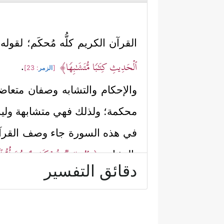
القرآن الكريم كلُّه مُحكَم؛ لقوله
ٱلۡحَدِیثِ كِتَـٰبࣰا مُّتَشَـٰبِهࣰا﴾
.
[
الزمر
: 23]
والإحكام والتشابه وصفان متعاضد
محكمة؛ ولذلك فهي متشابهة وليس
في هذه السورة جاء وصف القرآن ب
﴿مِنۡهُ ءَایَـٰتࣱ مُّحۡكَمَـٰتٌ هُنَّ أُمُّ ٱلۡ
بالتشابه
دقائق التفسير
وهذا استعمالٌ مغايرٌ لما ورد في 
هو المتقَن مع إضافة كونه أصولًا 
وأما المتشابه فهو المتماثل الذي