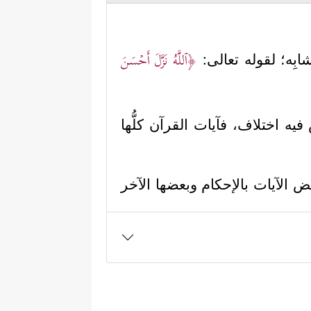
﴿ٱللَّهُ نَزَّلَ أَحۡسَنَ
تشابِه؛ لقوله تعالى:
ه اختلاف، فآيات القرآن كلُّها
 الآيات بالإحكام وبعضها الآخر
للمتشابِه، فالمحكم في هذه الآية
 الأولى (المحكمات).