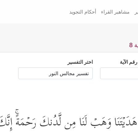
ر
مشاهير القراء
أحكام التجويد
 8
رقم الآية
اختر التفسير
 إِذۡ هَدَیۡتَنَا وَهَبۡ لَنَا مِن لَّدُنكَ رَحۡمَةًۚ إِن