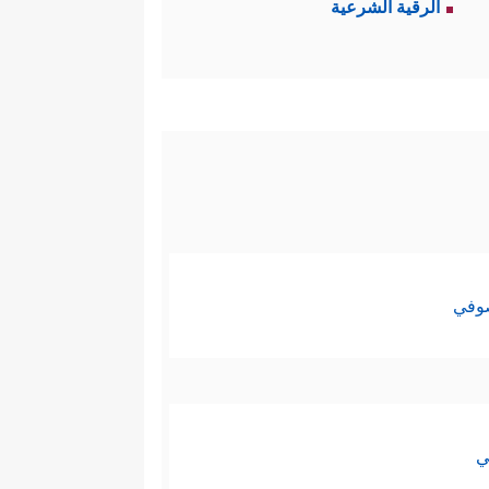
الرقية الشرعية
نُّ بعضهم - لكان من اللازم بيان
دبُّر، ومن عموم وصف القرآن أنه
أنَّه يُسمِّي عجز الناس عن فهم
جميع، فباستطاعة كلِّ واحدٍ أن
صوفي
واجب المكلَّف، كأن يتكلَّف في
 الصورة الموجودة أصلًا في الذهن
ي