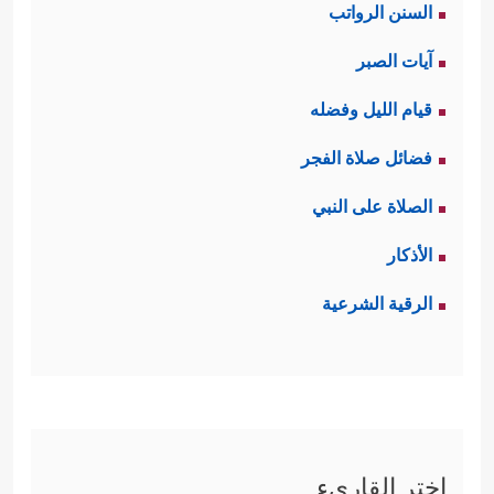
السنن الرواتب
وتنزُّل الوحي على مراحل بحسب
آيات الصبر
التطور البشري لا يعني التناقض أو
قيام الليل وفضله
التضاد، ولا يعني أن هناك أكثر من دين،
فضائل صلاة الفجر
ما دام أنَّ الربَّ واحد فالدين لا بُدَّ أن
الصلاة على النبي
يكون واحدًا، وقد أكَّد القرآن هذا
الأذكار
﴿قُلۡ ءَامَنَّا بِٱللَّهِ وَمَاۤ أُنزِلَ عَلَیۡنَا
المفهوم بقوله:
الرقية الشرعية
وَمَاۤ أُنزِلَ عَلَىٰۤ إِبۡرَ ٰ⁠هِیمَ وَإِسۡمَـٰعِیلَ وَإِسۡحَـٰقَ وَیَعۡقُوبَ
وَٱلۡأَسۡبَاطِ وَمَاۤ أُوتِیَ مُوسَىٰ وَعِیسَىٰ وَٱلنَّبِیُّونَ مِن رَّبِّهِمۡ
لَا نُفَرِّقُ بَیۡنَ أَحَدࣲ مِّنۡهُمۡ وَنَحۡنُ لَهُۥ مُسۡلِمُونَ﴾
.
اختر القاريء