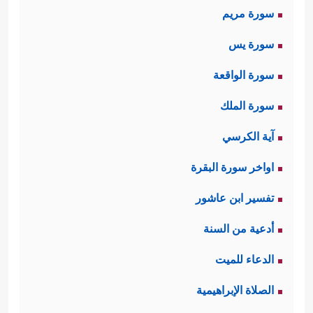
سورة مريم
وَٱلۡأَرۡضِ﴾
﴿وَمَن یَبۡتَغِ غَیۡرَ ٱلۡإِسۡلَـٰمِ دِینࣰا فَلَن یُقۡبَلَ
.
سورة يس
مِنۡهُ﴾
﴿قُلۡ یَـٰۤأَهۡلَ ٱلۡكِتَـٰبِ لِمَ تَكۡفُرُونَ بِـَٔایَـٰتِ ٱللَّهِ﴾
،
،
سورة الواقعة
وهذا من لوازم الميثاق والإيمان بوحدة
سورة الملك
الرسالات، فالأنبياء كلهم إنما جاءوا بدينٍ
آية الكرسي
واحدٍ، فمن كَفَرَ بموسى فقد كَفَرَ
اواخر سورة البقرة
بمحمد، ومن كَفَرَ بمحمدٍ فقد كَفَرَ
تفسير ابن عاشور
بموسى، وهكذا في جميع الأنبياء، والدين
أدعية من السنة
الذي جاء به الأنبياء إنما هو الإسلام
الدعاء للميت
﴿إِنَّ ٱلدِّینَ عِندَ ٱللَّهِ
بمعناه العام والشامل
الصلاة الإبراهيمية
ٱلۡإِسۡلَـٰمُ﴾
.