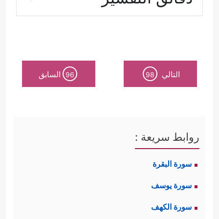
﴿وَإِذۡ أَخَذَ ٱللَّهُ مِیثَـٰقَ ٱلنَّبِیِّـۧنَ لَمَاۤ ءَاتَیۡتُكُم مِّن كِتَـٰبࣲ
وَحِكۡمَةࣲ ثُمَّ جَاۤءَكُمۡ رَسُولࣱ مُّصَدِّقࣱ لِّمَا مَعَكُمۡ لَتُؤۡمِنُنَّ
بِهِۦ وَلَتَنصُرُنَّهُۥۚ﴾
هذا الميثاق يؤكِّد وحدة
الرسالات، ويؤكِّد أن الرسالة الخاتمة
التالي
السابق
96
98
هي الصورة الأكمل لتدرُّج الرسالات
بحسب تطوُّر المجتمع البشري؛ ولذا كان
الخضوع لها واجبًا، وهو جزء من
روابط سريعة :
متطلبات الإيمان بالرسالات السابقة.
سورة البقرة
سورة يوسف
ثانيًا: الإيمان لا يتجزَّأ:
سورة الكهف
﴿أَفَغَیۡرَ دِینِ ٱللَّهِ یَبۡغُونَ وَلَهُۥۤ أَسۡلَمَ مَن فِی ٱلسَّمَـٰوَ ٰ⁠تِ