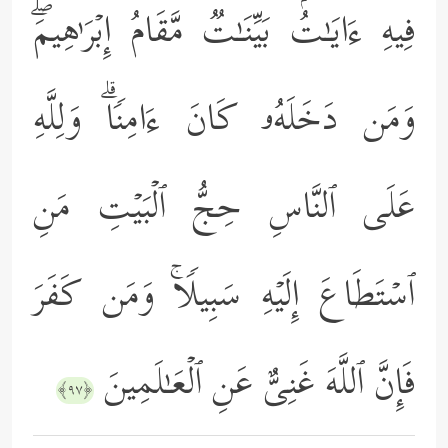
فِیهِ ءَایَـٰتُۢ بَیِّنَـٰتࣱ مَّقَامُ إِبۡرَ ٰ⁠هِیمَۖ
وَمَن دَخَلَهُۥ كَانَ ءَامِنࣰاۗ وَلِلَّهِ
عَلَى ٱلنَّاسِ حِجُّ ٱلۡبَیۡتِ مَنِ
ٱسۡتَطَاعَ إِلَیۡهِ سَبِیلࣰاۚ وَمَن كَفَرَ
فَإِنَّ ٱللَّهَ غَنِیٌّ عَنِ ٱلۡعَـٰلَمِینَ
﴿٩٧﴾