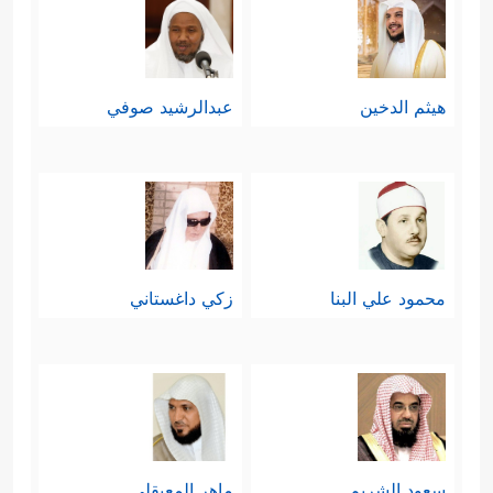
هيثم الدخين
عبدالرشيد صوفي
محمود علي البنا
زكي داغستاني
سعود الشريم
ماهر المعيقلي