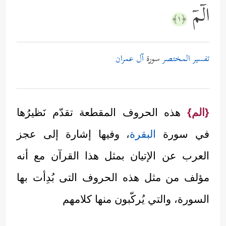
الۤمۤ
﴿١﴾
تفسير المختصر
سورة
آل عمران
{الم}
هذه الحروف المقطعة تقدّم نَظيرُها
في سورة
البقرة
، وفيها إشارة إلى عجز
العرب عن الإتيان بمثل هذا القرآن مع أنه
مؤلف من مثل هذه الحروف التى بُدِأت بها
السورة، والتي يُركّبون منها كلامهم