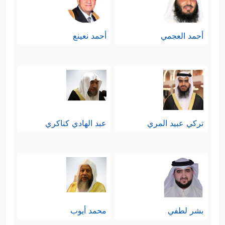
أحمد العجمي
أحمد نعينع
تركي عبيد المري
عبد الهادي كناكري
بشر لطفي
محمد أيوب