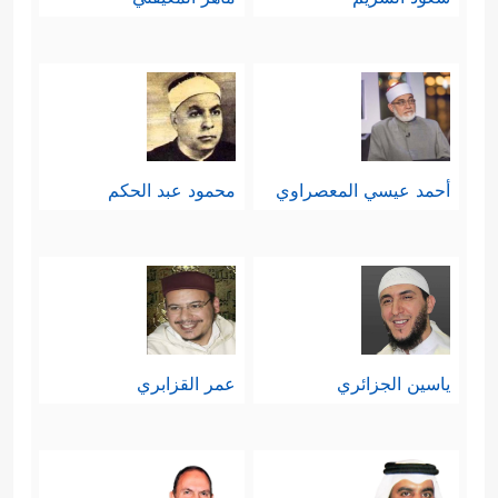
أحمد عيسي المعصراوي
محمود عبد الحكم
ياسين الجزائري
عمر القزابري