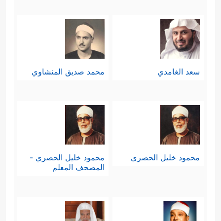
سعد الغامدي
محمد صديق المنشاوي
محمود خليل الحصري
محمود خليل الحصري -
المصحف المعلم