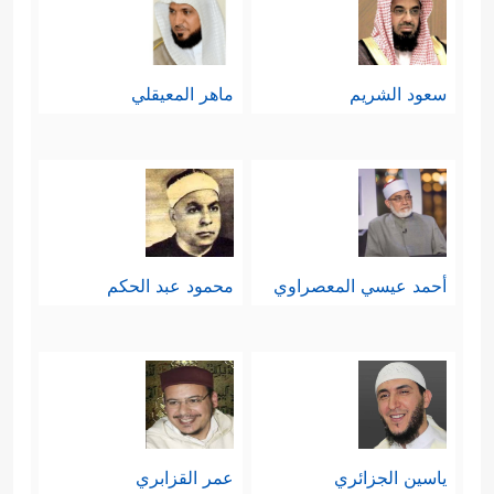
سعود الشريم
ماهر المعيقلي
أحمد عيسي المعصراوي
محمود عبد الحكم
ياسين الجزائري
عمر القزابري