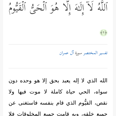
ٱللَّهُ لَاۤ إِلَـٰهَ إِلَّا هُوَ ٱلۡحَیُّ ٱلۡقَیُّومُ
﴿٢﴾
تفسير المختصر
سورة
آل عمران
الله الذي لا إله يعبد بحق إلا هو وحده دون
سواه، الحي حياة كاملة لا موت فيها ولا
نقص، القيُّوم الذي قام بنفسه فاستغنى عن
جميع خلقه، وبه قامت جميع المخلوقات فلا