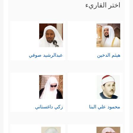
اختر القاريء
هيثم الدخين
عبدالرشيد صوفي
محمود علي البنا
زكي داغستاني