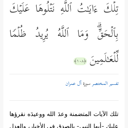
تِلۡكَ ءَایَـٰتُ ٱللَّهِ نَتۡلُوهَا عَلَیۡكَ
بِٱلۡحَقِّۗ وَمَا ٱللَّهُ یُرِیدُ ظُلۡمࣰا
لِّلۡعَـٰلَمِینَ
﴿١٠٨﴾
تفسير المختصر
سورة
آل عمران
تلك الآيات المتضمنة وعدَ الله ووعيدَه نقرؤها
عليك -أيها النبي- بالصدق في الأخبار، والعدل