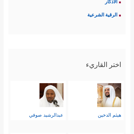
الأذكار
الرقية الشرعية
اختر القاريء
هيثم الدخين
عبدالرشيد صوفي