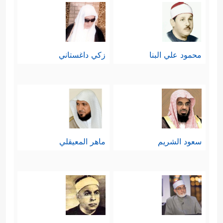
محمود علي البنا
زكي داغستاني
سعود الشريم
ماهر المعيقلي