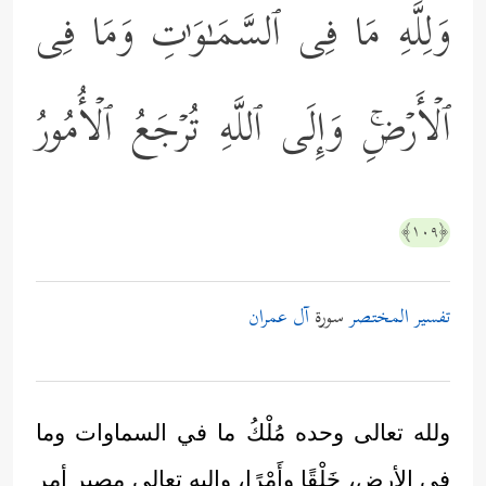
وَلِلَّهِ مَا فِی ٱلسَّمَـٰوَ ٰ⁠تِ وَمَا فِی
ٱلۡأَرۡضِۚ وَإِلَى ٱللَّهِ تُرۡجَعُ ٱلۡأُمُورُ
﴿١٠٩﴾
تفسير المختصر
سورة
آل عمران
ولله تعالى وحده مُلْكُ ما في السماوات وما
في الأرض، خَلْقًا وأَمْرًا، واليه تعالى مصير أمر