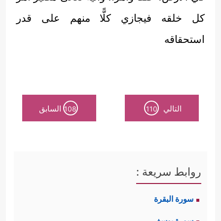
كل خلقه فيجازي كلًّا منهم على قدر
استحقاقه
التالي
السابق
108
110
روابط سريعة :
سورة البقرة
سورة يوسف