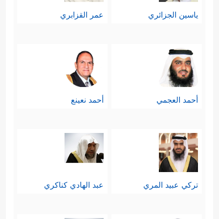
ياسين الجزائري
عمر القزابري
أحمد العجمي
أحمد نعينع
تركي عبيد المري
عبد الهادي كناكري