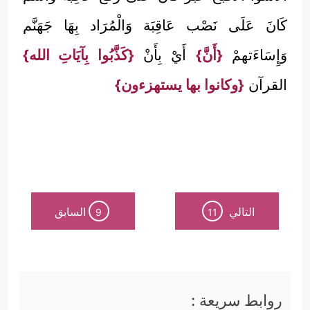
كَانَ عَلَى نَصْب عَاقِبَة وَالْمُرَاد بِهَا جَهَنَّم
وَإِسَاءَتهمْ
{أَنَّ}
أَيْ بِأَنْ
{كَذَّبُوا بِآيَاتِ الله}
القرآن
{وكانوا بها يستهزءون}
التالي
السابق
9
11
روابط سريعة :