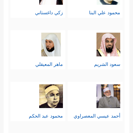
محمود علي البنا
زكي داغستاني
سعود الشريم
ماهر المعيقلي
أحمد عيسي المعصراوي
محمود عبد الحكم