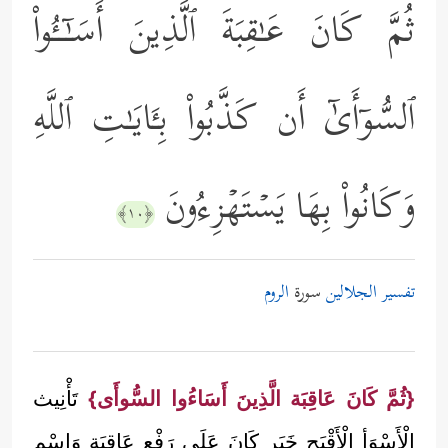
ثُمَّ كَانَ عَـٰقِبَةَ ٱلَّذِینَ أَسَـٰۤــُٔواْ
ٱلسُّوۤأَىٰۤ أَن كَذَّبُواْ بِـَٔایَـٰتِ ٱللَّهِ
وَكَانُواْ بِهَا یَسۡتَهۡزِءُونَ
﴿١٠﴾
تفسير الجلالين
سورة
الروم
{ثُمَّ كَانَ عَاقِبَة الَّذِينَ أَسَاءُوا السُّوأَى}
تَأْنِيث
الْأَسْوَأ الْأَقْبَح خَبَر كَانَ عَلَى رَفْع عَاقِبَة وَاسْم