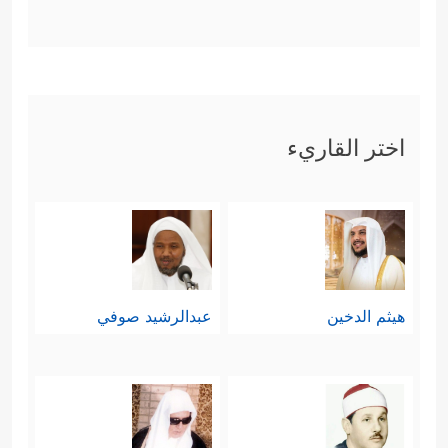
اختر القاريء
هيثم الدخين
عبدالرشيد صوفي