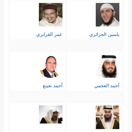
ياسين الجزائري
عمر القزابري
أحمد العجمي
أحمد نعينع