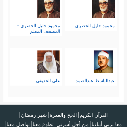
محمود خليل الحصري
محمود خليل الحصري -
المصحف المعلم
عبدالباسط عبدالصمد
علي الحذيفي
القرآن الكريم
الحج والعمرة
شهر رمضان
معا نربي أبناءنا
من أجل أسرتي
تطوع معنا
تواصل معنا