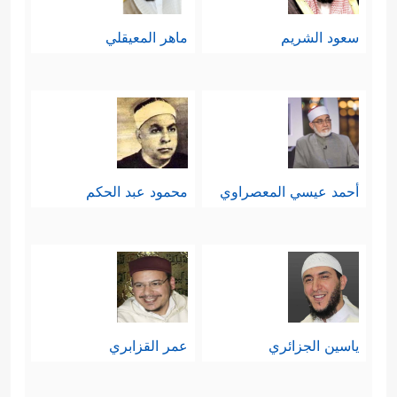
سعود الشريم
ماهر المعيقلي
أحمد عيسي المعصراوي
محمود عبد الحكم
ياسين الجزائري
عمر القزابري