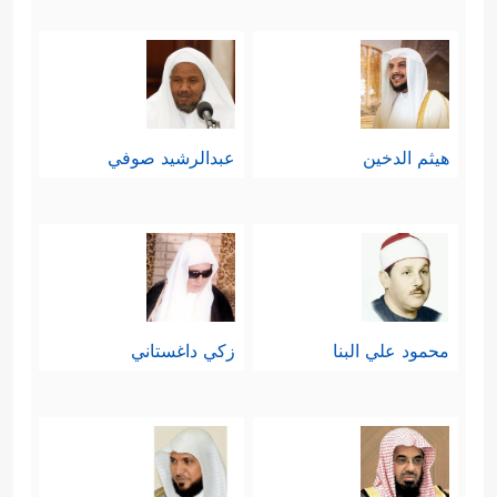
هيثم الدخين
عبدالرشيد صوفي
محمود علي البنا
زكي داغستاني