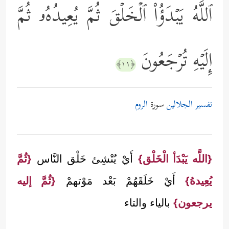
ٱللَّهُ یَبۡدَؤُاْ ٱلۡخَلۡقَ ثُمَّ یُعِیدُهُۥ ثُمَّ
إِلَیۡهِ تُرۡجَعُونَ
﴿١١﴾
تفسير الجلالين
سورة
الروم
{اللَّه يَبْدَأ الْخَلْق}
أَيْ يُنْشِئ خَلْق النَّاس
{ثُمَّ
يُعِيدهُ}
أَيْ خَلَقَهُمْ بَعْد مَوْتهمْ
{ثُمَّ إليه
يرجعون}
بالياء والتاء