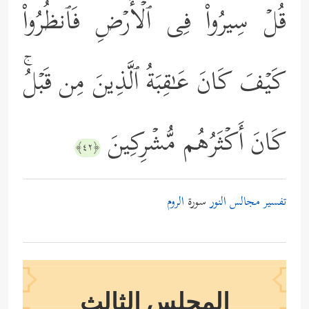
قُلۡ سِیرُواْ فِی ٱلۡأَرۡضِ فَٱنظُرُواْ
كَیۡفَ كَانَ عَـٰقِبَةُ ٱلَّذِینَ مِن قَبۡلُۚ
كَانَ أَكۡثَرُهُم مُّشۡرِكِینَ
﴿٤٢﴾
تفسير مجالس النور
سورة
الروم
المجلس الثالث