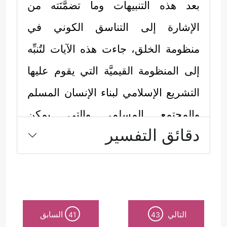
بعد هذه التنبيهات وما تضمَّنَته من
الإشارة إلى التناسق الكوني في
منظومة الخلق، جاءت هذه الآيات لتُنبِّه
إلى المنظومة القيميَّة التي يقوم عليها
التشريع الإسلامي لبناء الإنسان المسلم
والمجتمع المسلم، والتي يمكن
دقائق التفسير
استخلاصها في النقاط الآتية:
أولًا: الاستقامة على دين الله، الذي هو
دين التوحيد والفطرة والإنابة والتقوى
﴿فَأَقِمۡ وَجۡهَكَ لِلدِّینِ حَنِیفࣰا ۚ
وإقامة الصلاة:
التالي
السابق
41
43