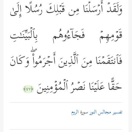
وَلَقَدۡ أَرۡسَلۡنَا مِن قَبۡلِكَ رُسُلًا إِلَىٰ
قَوۡمِهِمۡ فَجَاۤءُوهُم بِٱلۡبَیِّنَـٰتِ
فَٱنتَقَمۡنَا مِنَ ٱلَّذِینَ أَجۡرَمُواْۖ وَكَانَ
حَقًّا عَلَیۡنَا نَصۡرُ ٱلۡمُؤۡمِنِینَ
﴿٤٧﴾
تفسير مجالس النور
سورة
الروم