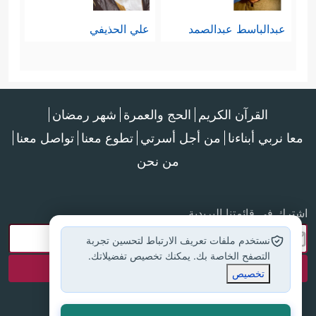
في هذه الأرض وما فيها من آياتٍ ومن
عبدالباسط عبدالصمد
علي الحذيفي
﴿وَمِنۡ ءَایَـٰتِهِۦۤ أَن یُرۡسِلَ
موارد للخير والرزق
ٱلرِّیَاحَ مُبَشِّرَ ٰ⁠تࣲ وَلِیُذِیقَكُم مِّن رَّحۡمَتِهِۦ وَلِتَجۡرِیَ
القرآن الكريم
الحج والعمرة
شهر رمضان
ٱلۡفُلۡكُ بِأَمۡرِهِۦ وَلِتَبۡتَغُواْ مِن فَضۡلِهِۦ وَلَعَلَّكُمۡ تَشۡكُرُونَ﴾
،
معا نربي أبناءنا
من أجل أسرتي
تطوع معنا
تواصل معنا
﴿فَٱنظُرۡ إِلَىٰۤ ءَاثَـٰرِ رَحۡمَتِ ٱللَّهِ كَیۡفَ یُحۡیِ ٱلۡأَرۡضَ بَعۡدَ
من نحن
مَوۡتِهَاۤۚ إِنَّ ذَ ٰ⁠لِكَ لَمُحۡیِ ٱلۡمَوۡتَىٰۖ وَهُوَ عَلَىٰ كُلِّ شَیۡءࣲ
اشترك في قائمتنا البريدية
قَدِیرࣱ﴾
.
نستخدم ملفات تعريف الارتباط لتحسين تجربة
إنَّها الحركة الدائبة المستمرَّة بين مجال
التصفح الخاصة بك. يمكنك تخصيص تفضيلاتك.
تخصيص
النظر ومجال العمل، وبين مجال
اكتساب الرزق وأداء واجب الشكر، وكلُّ