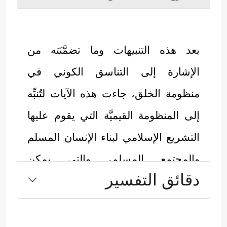
بعد هذه التنبيهات وما تضمَّنَته من
الإشارة إلى التناسق الكوني في
منظومة الخلق، جاءت هذه الآيات لتُنبِّه
إلى المنظومة القيميَّة التي يقوم عليها
التشريع الإسلامي لبناء الإنسان المسلم
والمجتمع المسلم، والتي يمكن
دقائق التفسير
استخلاصها في النقاط الآتية:
أولًا: الاستقامة على دين الله، الذي هو
دين التوحيد والفطرة والإنابة والتقوى