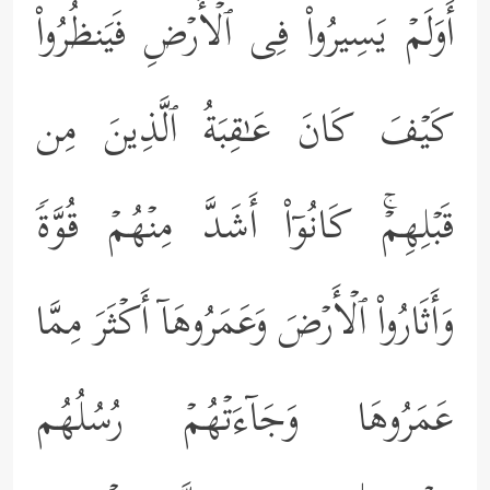
أَوَلَمۡ یَسِیرُواْ فِی ٱلۡأَرۡضِ فَیَنظُرُواْ
كَیۡفَ كَانَ عَـٰقِبَةُ ٱلَّذِینَ مِن
قَبۡلِهِمۡۚ كَانُوۤاْ أَشَدَّ مِنۡهُمۡ قُوَّةࣰ
وَأَثَارُواْ ٱلۡأَرۡضَ وَعَمَرُوهَاۤ أَكۡثَرَ مِمَّا
عَمَرُوهَا وَجَاۤءَتۡهُمۡ رُسُلُهُم