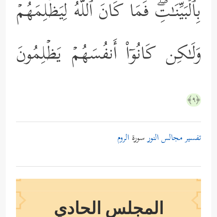
بِٱلۡبَیِّنَـٰتِۖ فَمَا كَانَ ٱللَّهُ لِیَظۡلِمَهُمۡ
وَلَـٰكِن كَانُوۤاْ أَنفُسَهُمۡ یَظۡلِمُونَ
﴿٩﴾
تفسير مجالس النور
سورة
الروم
المجلس الحادي