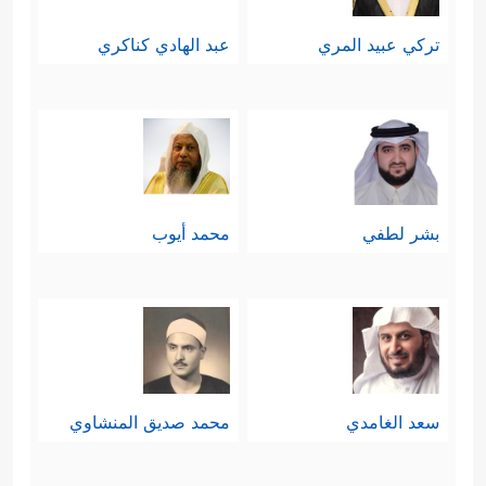
﴿وَیَوۡمَ تَقُومُ ٱلسَّاعَةُ یَوۡمَىِٕذࣲ یَتَفَرَّقُونَ
الحياة الدنيا
تركي عبيد المري
عبد الهادي كناكري
﴿١٤﴾
فَأَمَّا ٱلَّذِینَ ءَامَنُواْ وَعَمِلُواْ ٱلصَّـٰلِحَـٰتِ فَهُمۡ فِی
رَوۡضَةࣲ یُحۡبَرُونَ
﴿١٥﴾
وَأَمَّا ٱلَّذِینَ كَفَرُواْ وَكَذَّبُواْ
بِـَٔایَـٰتِنَا وَلِقَاۤىِٕ ٱلۡأَخِرَةِ فَأُوْلَــٰۤىِٕكَ فِی ٱلۡعَذَابِ
بشر لطفي
محمد أيوب
مُحۡضَرُونَ﴾
.
سعد الغامدي
محمد صديق المنشاوي