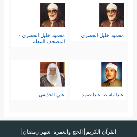
محمود خليل الحصري
محمود خليل الحصري -
المصحف المعلم
عبدالباسط عبدالصمد
علي الحذيفي
القرآن الكريم
الحج والعمرة
شهر رمضان