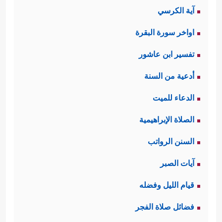
أَتَىٰهُم مِّن نَّذِیرࣲ مِّن قَبۡلِكَ لَعَلَّهُمۡ یَهۡتَدُونَ﴾
آية الكرسي
اكتفى القرآن هنا بتأكيد بطلان قولهم؛
اواخر سورة البقرة
لأنَّ القرآن يحمِلُ دلائل صدقه في
تفسير ابن عاشور
نفسه، لكن موقفهم هذا المُسبَق هو
أدعية من السنة
الذي يحُول بينهم وبين هذه الدلائل.
الدعاء للميت
ثانيًا: يربط القرآن بين مسألة الإيمان
الصلاة الإبراهيمية
بالقرآن ومسألة التوحيد، وهي المسألة
السنن الرواتب
الأساس التي تعدُّ نقطة الافتراق بين
آيات الصبر
طريق المؤمنين وطريق المشركين، وقد
قيام الليل وفضله
أخذ القرآن يُذَكِّرُهم بما هو موجودٌ في
فضائل صلاة الفجر
أعماق فطرتهم من اعترافٍ بوحدانيَّته