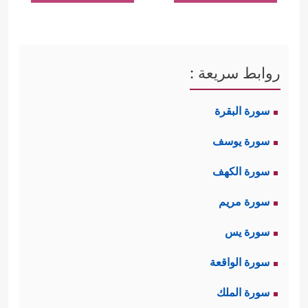
مَّنۡ خَلَقَ ٱلسَّمَـٰوَ ٰ⁠تِ وَٱلۡأَرۡضَ لَیَقُولُنَّ ٱللَّهُۚ﴾
ولديهم أيضًا بقايا من الإبراهيمية؛
كتعظيم المسجد الحرام، ومشاعر الحج،
روابط سريعة :
أما تلك المسائل التي يُنازعون فيها -
سورة البقرة
والتي تنقض هذه المشتركات - فقد
سورة يوسف
تناولتها هذه السورة المباركة كالآتي:
سورة الكهف
أولًا: استهلَّت السورة بموضوع القرآن
سورة مريم
﴿الۤمۤ
﴿١﴾
ورفض المشركين الإيمان به
سورة يس
تَنزِیلُ ٱلۡكِتَـٰبِ لَا رَیۡبَ فِیهِ مِن رَّبِّ ٱلۡعَـٰلَمِینَ
﴿٢﴾
أَمۡ
سورة الواقعة
یَقُولُونَ ٱفۡتَرَىٰهُۚ بَلۡ هُوَ ٱلۡحَقُّ مِن رَّبِّكَ لِتُنذِرَ قَوۡمࣰا مَّاۤ
سورة الملك
وقد