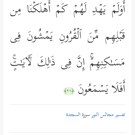
أَوَلَمۡ یَهۡدِ لَهُمۡ كَمۡ أَهۡلَكۡنَا مِن
قَبۡلِهِم مِّنَ ٱلۡقُرُونِ یَمۡشُونَ فِی
مَسَـٰكِنِهِمۡۚ إِنَّ فِی ذَ ٰ⁠لِكَ لَـَٔایَـٰتٍۚ
أَفَلَا یَسۡمَعُونَ
﴿٢٦﴾
تفسير مجالس النور
سورة
السجدة