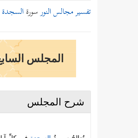
تفسير مجالس النور
سورة
السجدة
المجلس السابع 
شرح المجلس
تُعالِجُ سورةُ
السجدة
في كلِّ آيا