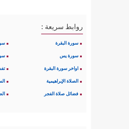
تعالى في الخلق، وهذا من شأنه أن
خالقٍ واحدٍ لهذا الكون ثم يذهب 
روابط سريعة :
﴿ٱللَّهُ ٱلَّذِی خَلَقَ ٱلسَّمَـٰوَ
يقول القرآن:
سورة البقرة
سو
﴿مَا لَكُم 
الأخرى التي ينازعون فيها:
سورة يس
سور
فالولي الذي بيده كلُّ شيء إنّما 
اواخر سورة البقرة
تفس
لكم شيئًا أو تشفع لكم في شيء
الصلاة الإبراهيمية
الس
ثالثًا: يُقرِّرُ القرآنُ هنا حقيقة
فضائل صلاة الفجر
الص
﴿یُدَبِّرُ
وحده الذي يُدبِّرُ الأمر فيهما
والقرآن يُشيرُ هنا إلى أن تدب
رسالةُ القرآن الذي يُنكِرُه المشر