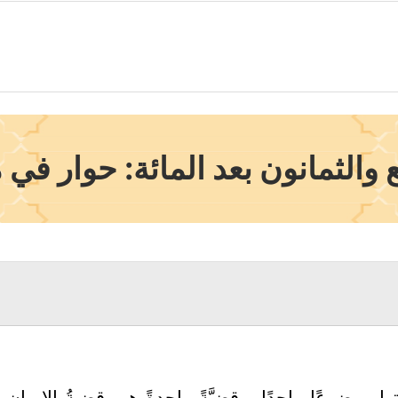
والثمانون بعد المائة: حوار في 
تها موضوعًا واحدًا، وقضيَّةً واحدةً هي قضيةُ الإيم