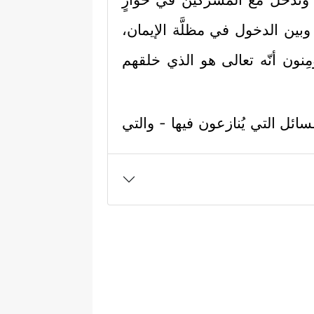
هم وبين الدخول في مظلَّة الإيمان،
مِنون أنّه تعالى هو الذي خلقهم
ائل التي يُنازعون فيها - والتي
ـٰبِ لَا رَیۡبَ فِیهِ مِن رَّبِّ ٱلۡعَـٰلَمِینَ
﴿٢﴾
أَمۡ
ن هنا بتأكيد بطلان قولهم؛ لأنَّ
ن هذه الدلائل.
 التي تعدُّ نقطة الافتراق بين
فطرتهم من اعترافٍ بوحدانيَّته