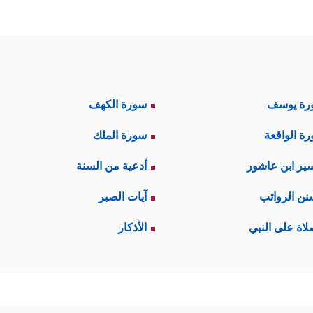
 يقودهم إلى توحيده تعالى في العبادة والطاعة؛ إذ لا
ليسجد ويعبد آلهة متعددة، فهذا تناقضٌ لا يقبله عقل، 
 ٰ⁠تِ وَٱلۡأَرۡضَ وَمَا بَیۡنَهُمَا فِی سِتَّةِ أَیَّامࣲ ثُمَّ ٱسۡتَوَىٰ عَلَى ٱلۡعَرۡشِۖ﴾
ليصل
رة يوسف
سورة الكهف
مِّن دُونِهِۦ مِن وَلِیࣲّ وَلَا شَفِیعٍۚ أَفَلَا تَتَذَكَّرُونَ﴾
.
ة الواقعة
سورة الملك
هو الخالق الذي خلق كلَّ شيء، أمّا هذه الأصنام المخ
ير ابن عاشور
أدعية من السنة
؟
نن الرواتب
آيات الصبر
ً منطقيَّةً لا ينبغي أن يختلف فيها عاقلان، وهي أنَّ الذي
لاة على النبي
الأذكار
 ٱلۡأَمۡرَ مِنَ ٱلسَّمَاۤءِ إِلَى ٱلۡأَرۡضِ ثُمَّ یَعۡرُجُ إِلَیۡهِ فِی یَوۡمࣲ كَانَ مِقۡدَارُهُۥۤ أَلۡفَ سَ
ير الأمر يقتضي بيان الحقِّ من الباطل، وطريق الس
كون.