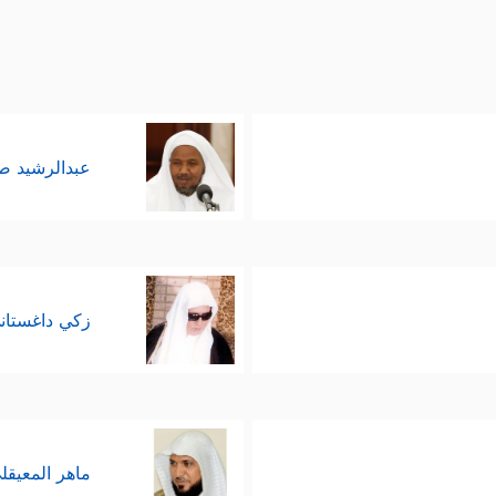
 التي لا ينبغي أن تنفَصِل عن ربوبيَّته لهذا الكون، فمَن 
ِكَ عَـٰلِمُ ٱلۡغَیۡبِ وَٱلشَّهَـٰدَةِ ٱلۡعَزِیزُ ٱلرَّحِیمُ﴾
.
 هو الأعلم به وبما يُصلحه، ومِن ثَمَّ كانت رسالة ا
عبدالرشيد 
 يُعزِّز هذه الصفات الجليلة، وبما يدحَض دعوى ال
ۡقَ ٱلۡإِنسَـٰنِ مِن طِینࣲ
﴿٧﴾
ثُمَّ جَعَلَ نَسۡلَهُۥ مِن سُلَـٰلَةࣲ مِّن مَّاۤءࣲ مَّهِینࣲ
٨﴾
شۡكُرُونَ﴾
.
زكي داغستان
 وخلق الإنسان على هذه الصورة وجعل له السمع وا
ذه الأصنام سُلطَتَها على هؤلاء المشركين؟ ومَن الذي من
ن لها النذورَ والقرابينَ تقرُّبًا إليها، وخشيةً من غضَب
ماهر المعيقل