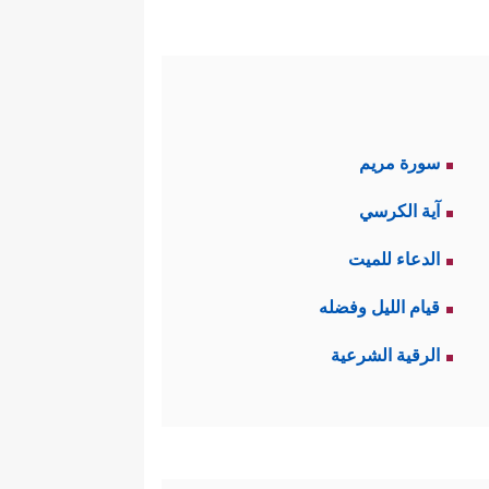
 معنى لِأَن يؤمن الإنسان بوجود
ولا تستسيغه فطرة.
 من هذه الحقيقة إلى الحقيقة
سورة مريم
آية الكرسي
لوقة بأيديكم فأنَّى لها أن تفعل
الدعاء للميت
قيام الليل وفضله
 خلق السماوات والأرض وما فيهما هو
الرقية الشرعية
نَةࣲ مِّمَّا تَعُدُّونَ﴾
.
عادة من طريق الشقاء، وهذه هي