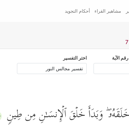
ر
مشاهير القراء
أحكام التجويد
رقم الآية
اختر التفسير
لَقَهُۥ ۖ وَبَدَأَ خَلۡقَ ٱلۡإِنسَـٰنِ مِن طِینࣲ
٧﴾