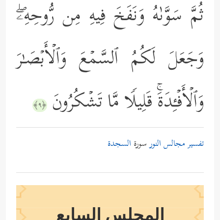
ثُمَّ سَوَّىٰهُ وَنَفَخَ فِیهِ مِن رُّوحِهِۦۖ
وَجَعَلَ لَكُمُ ٱلسَّمۡعَ وَٱلۡأَبۡصَـٰرَ
وَٱلۡأَفۡـِٔدَةَۚ قَلِیلࣰا مَّا تَشۡكُرُونَ
﴿٩﴾
تفسير مجالس النور
سورة
السجدة
المجلس السابع