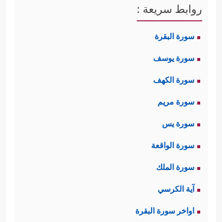
كتعظيم المسجد الحرام، ومشاعر الحج،
روابط سريعة :
أما تلك المسائل التي يُنازعون فيها -
سورة البقرة
والتي تنقض هذه المشتركات - فقد
سورة يوسف
تناولتها هذه السورة المباركة كالآتي:
سورة الكهف
أولًا: استهلَّت السورة بموضوع القرآن
سورة مريم
﴿الۤمۤ
﴿١﴾
ورفض المشركين الإيمان به
سورة يس
تَنزِیلُ ٱلۡكِتَـٰبِ لَا رَیۡبَ فِیهِ مِن رَّبِّ ٱلۡعَـٰلَمِینَ
﴿٢﴾
أَمۡ
سورة الواقعة
یَقُولُونَ ٱفۡتَرَىٰهُۚ بَلۡ هُوَ ٱلۡحَقُّ مِن رَّبِّكَ لِتُنذِرَ قَوۡمࣰا مَّاۤ
سورة الملك
أَتَىٰهُم مِّن نَّذِیرࣲ مِّن قَبۡلِكَ لَعَلَّهُمۡ یَهۡتَدُونَ﴾
وقد
آية الكرسي
اكتفى القرآن هنا بتأكيد بطلان قولهم؛
اواخر سورة البقرة
لأنَّ القرآن يحمِلُ دلائل صدقه في