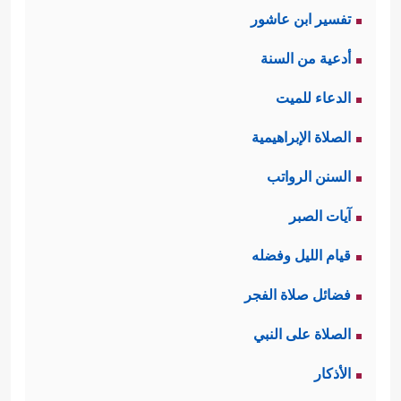
تفسير ابن عاشور
نفسه، لكن موقفهم هذا المُسبَق هو
أدعية من السنة
الذي يحُول بينهم وبين هذه الدلائل.
الدعاء للميت
ثانيًا: يربط القرآن بين مسألة الإيمان
الصلاة الإبراهيمية
بالقرآن ومسألة التوحيد، وهي المسألة
السنن الرواتب
الأساس التي تعدُّ نقطة الافتراق بين
آيات الصبر
طريق المؤمنين وطريق المشركين، وقد
قيام الليل وفضله
أخذ القرآن يُذَكِّرُهم بما هو موجودٌ في
فضائل صلاة الفجر
أعماق فطرتهم من اعترافٍ بوحدانيَّته
الصلاة على النبي
تعالى في الخلق، وهذا من شأنه أن
الأذكار
يقودهم إلى توحيده تعالى في العبادة