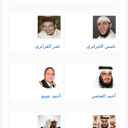
ياسين الجزائري
عمر القزابري
أحمد العجمي
أحمد نعينع