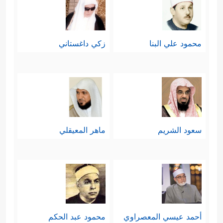
محمود علي البنا
زكي داغستاني
سعود الشريم
ماهر المعيقلي
أحمد عيسي المعصراوي
محمود عبد الحكم