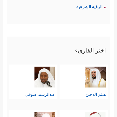
الرقية الشرعية
اختر القاريء
هيثم الدخين
عبدالرشيد صوفي