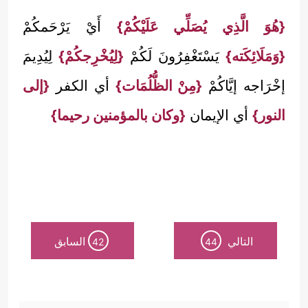
{هُوَ الَّذِي يُصَلِّي عَلَيْكُمْ}
أَيْ يَرْحَمكُمْ
{وَمَلَائِكَته}
يَسْتَغْفِرُونَ لَكُمْ
{لِيُخْرِجكُمْ}
لِيُدِيمَ
إخْرَاجه إيَّاكُمْ
{مِنْ الظُّلُمَات}
أي الكفر
{إلى
النور}
أي الإيمان
{وكان بالمؤمنين رحيما}
التالي
السابق
42
44