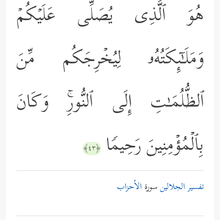
هُوَ ٱلَّذِی یُصَلِّی عَلَیۡكُمۡ
وَمَلَـٰۤىِٕكَتُهُۥ لِیُخۡرِجَكُم مِّنَ
ٱلظُّلُمَـٰتِ إِلَى ٱلنُّورِۚ وَكَانَ
بِٱلۡمُؤۡمِنِینَ رَحِیمࣰا
﴿٤٣﴾
تفسير الجلالين
سورة
الأحزاب