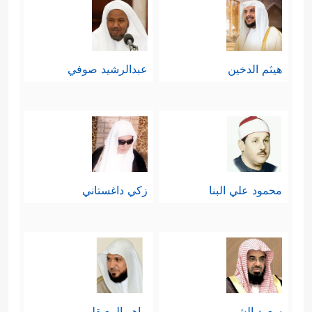
هيثم الدخين
عبدالرشيد صوفي
محمود علي البنا
زكي داغستاني
سعود الشريم
ماهر المعيقلي