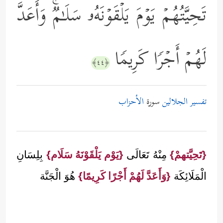
تَحِیَّتُهُمۡ یَوۡمَ یَلۡقَوۡنَهُۥ سَلَـٰمࣱۚ وَأَعَدَّ
لَهُمۡ أَجۡرࣰا كَرِیمࣰا
﴿٤٤﴾
تفسير الجلالين
سورة
الأحزاب
{تَحِيَّتهمْ}
مِنْهُ تَعَالَى
{يَوْم يَلْقَوْنَهُ سَلَام}
بِلِسَانِ
الْمَلَائِكَة
{وَأَعَدَّ لَهُمْ أَجْرًا كَرِيمًا}
هُوَ الْجَنَّة