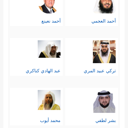
أحمد العجمي
أحمد نعينع
تركي عبيد المري
عبد الهادي كناكري
بشر لطفي
محمد أيوب