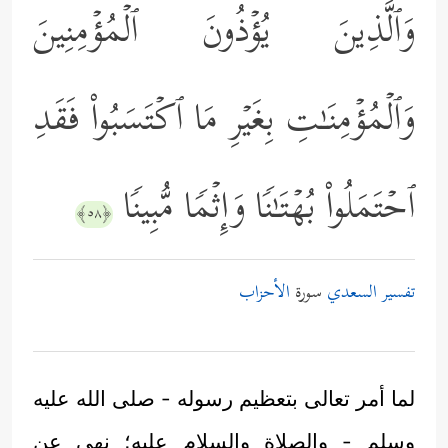
وَٱلَّذِینَ یُؤۡذُونَ ٱلۡمُؤۡمِنِینَ
وَٱلۡمُؤۡمِنَـٰتِ بِغَیۡرِ مَا ٱكۡتَسَبُواْ فَقَدِ
ٱحۡتَمَلُواْ بُهۡتَـٰنࣰا وَإِثۡمࣰا مُّبِینࣰا
﴿٥٨﴾
تفسير السعدي
سورة
الأحزاب
لما أمر تعالى بتعظيم رسوله - صلى الله عليه
وسلم - والصلاة والسلام عليه؛ نهى عن