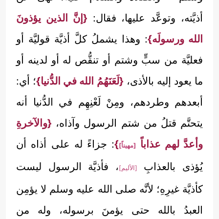
أذيَّته، وتوعَّد عليها، فقال:
{إنَّ الذين يؤذونَ
الله ورسولَه}
: وهذا يشملُ كلَّ أذيَّة قوليَّة أو
فعليَّة من سبٍّ وشتم أو تنقُّص له أو لدينه أو
ما يعود إليه بالأذى،
{لَعَنَهُمُ الله في الدُّنيا}
؛ أي:
أبعدهم وطردهم، ومِنْ لَعْنِهِم في الدُّنيا أنه
يتحتَّم قتلُ من شتم الرسول وآذاه،
{والآخرةِ
وأعدَّ لهم عذاباً
}
: جزاءً له على أذاه أن
[مهيناً]
يُؤذى بالعذابِ
، فأذيَّة الرسول ليست
[الأليم]
كأذيَّة غيرِهِ؛ لأنَّه صلى الله عليه وسلم لا يؤمِن
العبدُ بالله حتى يؤمنَ برسوله، وله من