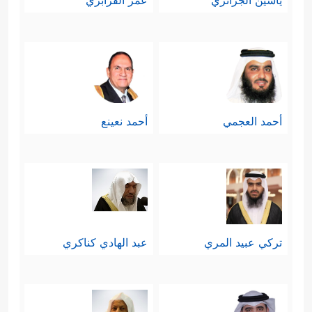
ياسين الجزائري
عمر القزابري
أحمد العجمي
أحمد نعينع
تركي عبيد المري
عبد الهادي كناكري