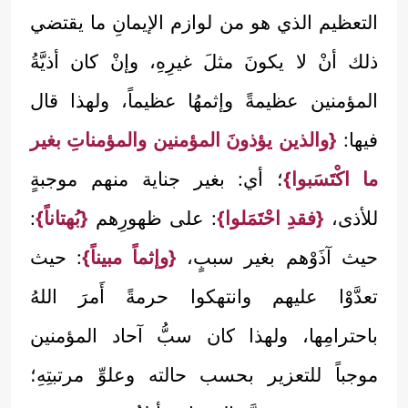
التعظيم الذي هو من لوازم الإيمانِ ما يقتضي
ذلك أنْ لا يكونَ مثلَ غيرِهِ، وإنْ كان أذيَّةُ
المؤمنين عظيمةً وإثمهُا عظيماً، ولهذا قال
فيها:
{والذين يؤذونَ المؤمنين والمؤمناتِ بغير
ما اكْتَسَبوا}
؛ أي: بغير جناية منهم موجبةٍ
للأذى،
{فقدِ احْتَمَلوا}
: على ظهورِهم
{بُهتاناً}
:
حيث آذَوْهم بغير سببٍ،
{وإثماً مبيناً}
: حيث
تعدَّوْا عليهم وانتهكوا حرمةً أَمرَ اللهُ
باحترامِها، ولهذا كان سبُّ آحاد المؤمنين
موجباً للتعزير بحسب حالته وعلوِّ مرتبتِهِ؛