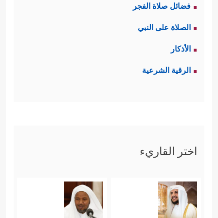
فضائل صلاة الفجر
للمعركة والمأزق الخانق الذي وجد
الصلاة على النبي
﴿إِذۡ جَاۤءُوكُم مِّن
المسلمون أنفسهم فيه:
الأذكار
فَوۡقِكُمۡ وَمِنۡ أَسۡفَلَ مِنكُمۡ وَإِذۡ زَاغَتِ ٱلۡأَبۡصَـٰرُ وَبَلَغَتِ
الرقية الشرعية
ٱلۡقُلُوبُ ٱلۡحَنَاجِرَ وَتَظُنُّونَ بِٱللَّهِ ٱلظُّنُونَا۠
﴿١٠﴾
هُنَالِكَ
ٱبۡتُلِیَ ٱلۡمُؤۡمِنُونَ وَزُلۡزِلُواْ زِلۡزَالࣰا شَدِیدࣰا﴾
.
ثالثًا: شخَّصَ القرآن الدور الخطير الذي
لعَبِتْه المجموعة المنافقة في ذلك
اختر القاريء
الظرف العصيب، فانطلقوا يُشكِّكُون في
دين الناس والوعد الذي سمِعَه
﴿وَإِذۡ یَقُولُ ٱلۡمُنَـٰفِقُونَ
المسلمون عن نبيِّهم