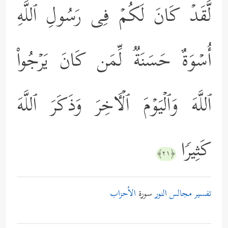
لَّقَدۡ كَانَ لَكُمۡ فِی رَسُولِ ٱللَّهِ
أُسۡوَةٌ حَسَنَةࣱ لِّمَن كَانَ یَرۡجُواْ
ٱللَّهَ وَٱلۡیَوۡمَ ٱلۡـَٔاخِرَ وَذَكَرَ ٱللَّهَ
كَثِیرࣰا
﴿٢١﴾
تفسير مجالس النور
سورة
الأحزاب