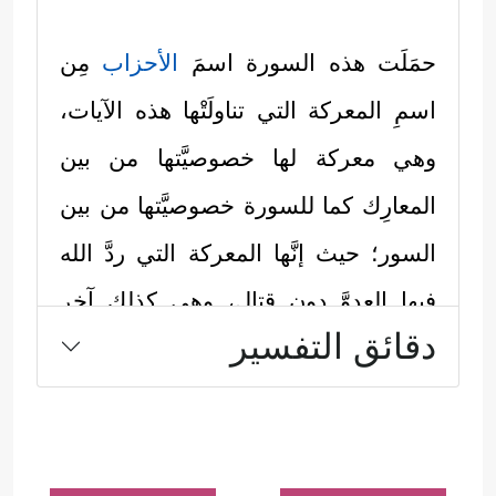
حمَلَت هذه السورة اسمَ
الأحزاب
مِن
اسمِ المعركة التي تناولَتْها هذه الآيات،
وهي معركة لها خصوصيَّتها من بين
المعارِك كما للسورة خصوصيَّتها من بين
السور؛ حيث إنَّها المعركة التي ردَّ الله
فيها العدوَّ دون قتال، وهي كذلك آخر
دقائق التفسير
معركة تقتَرِب فيها قريش من حدود
المدينة، بل هي التي حسَمَت الصراع
المُسلَّح مع قريش.
وقد تناوَلَت هذه الآيات تلك المعركة من