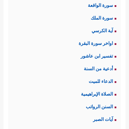
سورة الواقعة
أسمى من المتاع الزائل، وله رسالة
سورة الملك
كبرى في تأسيس البيت المسلم الذي
آية الكرسي
يكون مدرسة تربويَّة للأجيال، ولبِنَة
اواخر سورة البقرة
صالحة في بناء المجتمع، فكيف بالبيت
تفسير ابن عاشور
الذي هو المثل
الأعلى
في كلِّ ذلك.
أدعية من السنة
وهنا ملحوظةٌ دقيقة، وهي أنَّ أُمَّهات
الدعاء للميت
المؤمنين كلّهنَّ مِمَّن اختار اللهَ ورسولَه
الصلاة الإبراهيمية
والدارَ الآخرة؛ إذ لو كانت واحدة منهنَّ
السنن الرواتب
ترجو الدنيا وزينتها، لفارَقَها رسولُ الله
آيات الصبر
ﷺ
وسرَّحَها سراحًا جميلًا.