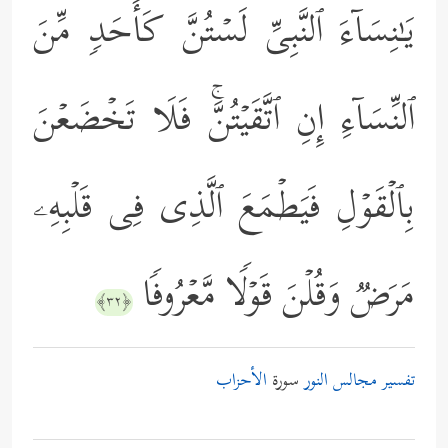
یَـٰنِسَاۤءَ ٱلنَّبِیِّ لَسۡتُنَّ كَأَحَدࣲ مِّنَ
ٱلنِّسَاۤءِ إِنِ ٱتَّقَیۡتُنَّۚ فَلَا تَخۡضَعۡنَ
بِٱلۡقَوۡلِ فَیَطۡمَعَ ٱلَّذِی فِی قَلۡبِهِۦ
مَرَضࣱ وَقُلۡنَ قَوۡلࣰا مَّعۡرُوفࣰا
﴿٣٢﴾
تفسير مجالس النور
سورة
الأحزاب