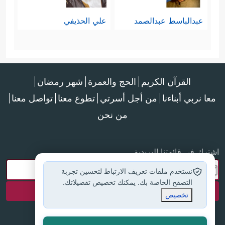
ولا شكَّ أنّ المقصود بهذا الخطاب
عبدالباسط عبدالصمد
علي الحذيفي
أُمَّهات المؤمنين بعبارة النص القاطعة،
وبدلالة السياق؛ حيث تكرَّر الخطابُ
﴿یَـٰنِسَاۤءَ ٱلنَّبِیِّ﴾
الصريحُ لهنَّ
، وتكرَّر الأمر
القرآن الكريم
الحج والعمرة
شهر رمضان
معا نربي أبناءنا
من أجل أسرتي
تطوع معنا
تواصل معنا
﴿فَلَا تَخۡضَعۡنَ بِٱلۡقَوۡلِ﴾
﴿وَقُلۡنَ
والنهي لهنَّ:
،
من نحن
قَوۡلࣰا مَّعۡرُوفࣰا﴾
﴿وَقَرۡنَ فِی بُیُوتِكُنَّ﴾
،
.. الخ.
﴿أَهۡلَ﴾
ثُمّ إنّ لفظة:
أطلقها القرآن على
اشترك في قائمتنا البريدية
الزوجة، فقد مرَّ معنا قولُ موسى
عليه
نستخدم ملفات تعريف الارتباط لتحسين تجربة
التصفح الخاصة بك. يمكنك تخصيص تفضيلاتك.
﴿فَقَالَ لِأَهۡلِهِ ٱمۡكُثُوۤاْ﴾
السلام
:
، ولم
تخصيص
[طه: 10]
﴿أَهۡلَ ٱلۡبَیۡتِ﴾
تكن معه إلَّا زوجته، وأطلَقَ: