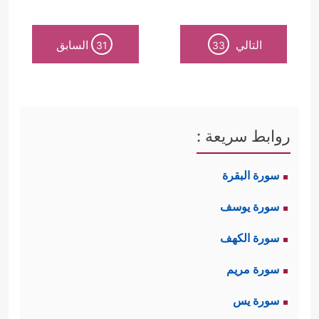
القائم بينه
ﷺ
وبين كلِّ زوجة من زوجاته
التالي
السابق
31
33
﴿یَــٰۤـأَیُّهَا ٱلنَّبِیُّ قُل لِّأَزۡوَ ٰ⁠جِكَ إِن كُنتُنَّ تُرِدۡنَ ٱلۡحَیَوٰةَ
ٱلدُّنۡیَا وَزِینَتَهَا فَتَعَالَیۡنَ أُمَتِّعۡكُنَّ وَأُسَرِّحۡكُنَّ سَرَاحࣰا
جَمِیلࣰا
﴿٢٨﴾
وَإِن كُنتُنَّ تُرِدۡنَ ٱللَّهَ وَرَسُولَهُۥ وَٱلدَّارَ
روابط سريعة :
ٱلۡأَخِرَةَ فَإِنَّ ٱللَّهَ أَعَدَّ لِلۡمُحۡسِنَـٰتِ مِنكُنَّ أَجۡرًا
سورة البقرة
عَظِیمࣰا﴾
.
سورة يوسف
فمن كانت ترجو الدنيا بزواجها من
سورة الكهف
رسول الله، فإنَّها لا تليق أن تكون زوجةً
سورة مريم
له، ولا أُمًّا للمؤمنين، وطلب الدنيا بحدِّ
سورة يس
ذاته ليس إثمًا، لكن الزواج له غايةٌ