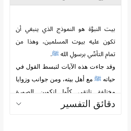
بيت النبوَّة هو النموذج الذي ينبغي أن
تكون عليه بيوت المسلمين، وهذا من
تمام التأسِّي برسولِ الله
ﷺ
.
وقد جاءت هذه الآيات لتبسط القول في
حياته
ﷺ
مع أهل بيته، ومن جوانب وزوايا
مختلفة تلتقي كلّها لتكوين الصورة
دقائق التفسير
المتكاملة:
أولًا: يبدأ القرآن بالتنبيه إلى الأساس
الذي قام عليه بيت النبوَّة، وطبيعة العقد