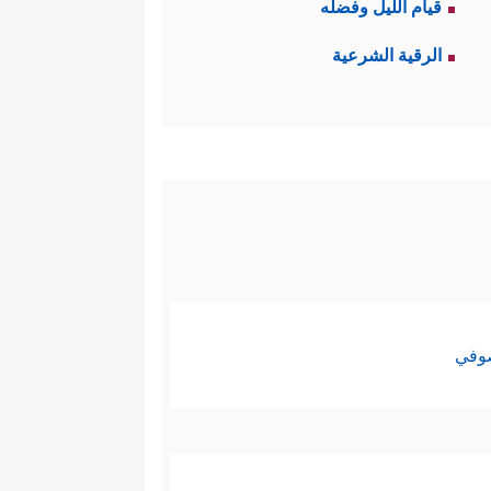
قيام الليل وفضله
لمؤمنات عن قصدٍ وسوء نيَّةٍ -
الرقية الشرعية
﴿إِنَّ ٱلَّذِینَ یُؤۡذُونَ ٱللَّهَ وَرَسُولَهُۥ لَعَنَهُمُ
 أذًى
واْ بُهۡتَـٰنࣰا وَإِثۡمࣰا مُّبِینࣰا﴾
.
م بالحجاب الشرعي؛ ففيه الوقاية
 وَبَنَاتِكَ وَنِسَاۤءِ ٱلۡمُؤۡمِنِینَ یُدۡنِینَ عَلَیۡهِنَّ مِن
﴿۞ لَّىِٕن لَّمۡ یَنتَهِ
الشائعات الباطلة
صوفي
مَّلۡعُونِینَۖ أَیۡنَمَا ثُقِفُوۤاْ أُخِذُواْ وَقُتِّلُواْ تَقۡتِیلࣰا