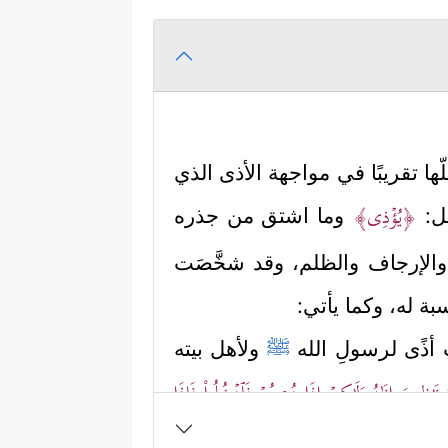
ّها تقريبًا في مواجهة الأذى الذي
﴿یُؤۡذِی﴾
عل:
وما اشتق من جذره
والإرجاف والظلم، وقد شخَّصَت
بة له، وكما يأتي:
ب أذًى لرسولِ الله
ﷺ
ولأهل بيته
َـٰظِرِینَ إِنَىٰهُ وَلَـٰكِنۡ إِذَا دُعِیتُمۡ فَٱدۡخُلُواْ فَإِذَا
﴾
.