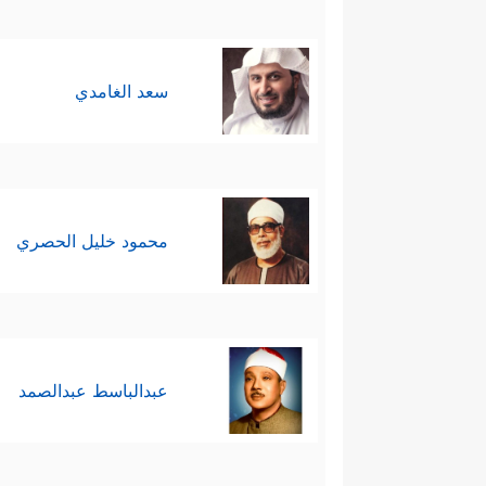
وَٱلۡمُشۡرِكِینَ وَٱلۡمُشۡرِكَـٰتِ وَیَتُوبَ ٱللَّهُ عَلَى ٱلۡمُؤ
سعد الغامدي
محمود خليل الحصري
عبدالباسط عبدالصمد