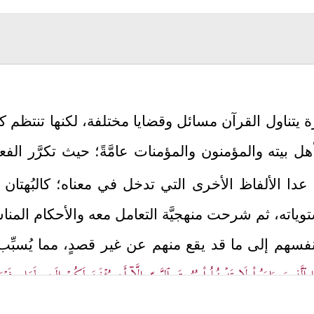
رة يتناول القرآن مسائل وقضايا مختلفة، لكنها تنتظم كل
ل بيته والمؤمنون والمؤمنات عامَّةً؛ حيث تكرَّر الف
دا الألفاظ الأخرى التي تدخل في معناه؛ كالبُهتان 
ياته، ثم شرحت منهجيَّة التعامل معه والأحكام المناس
ن أنفسهم إلى ما قد يقع منهم عن غير قصدٍ، مما يُسبِّ
هَا ٱلَّذِینَ ءَامَنُواْ لَا تَدۡخُلُواْ بُیُوتَ ٱلنَّبِیِّ إِلَّاۤ أَن یُؤۡذَنَ لَكُمۡ إِلَىٰ طَعَامٍ غَیۡرَ ن
َ ذَ ٰ⁠لِكُمۡ كَانَ یُؤۡذِی ٱلنَّبِیَّ فَیَسۡتَحۡیِۦ مِنكُمۡۖ وَٱللَّهُ لَا یَسۡتَحۡیِۦ مِنَ ٱلۡحَقِّ ۚ