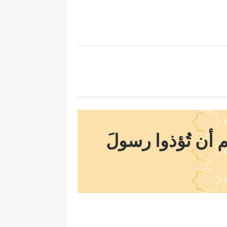
 أن تُؤذوا رسولَ