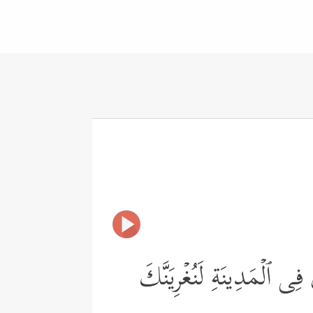
ِی ٱلۡمَدِینَةِ لَنُغۡرِیَنَّكَ