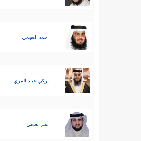
ثامنًا: يُذكِّرُ القرآن أيضًا بال
رَبَّنَاۤ إِنَّـاۤ أَطَعۡنَا سَادَتَنَا وَكُبَرَاۤءَنَا فَأَضَلُّونَا ٱلسَّبِ
تاسعًا: يربِطُ القرآن بين ما يحصل
أحمد العجمي
موسى
عليه السلام
، في إشارةٍ إل
عن قوم موسى لاستِلهام التجربة الس
قَالُواْۚ وَكَانَ عِندَ ٱللَّهِ وَجِیهࣰا
﴿٦٩﴾
یَــٰۤـأَیُّهَ
تركي عبيد المري
فَقَدۡ فَازَ فَوۡزًا عَظِیمًا﴾
.
عاشرًا: يختِمُ القرآن الكريم هذ
والمصير المحتوم الذي سيَلقَى كل
بشر لطفي
عَلَى ٱلسَّمَـٰوَ ٰ⁠تِ وَٱلۡأَرۡضِ وَٱلۡجِبَالِ فَأَبَیۡنَ أ