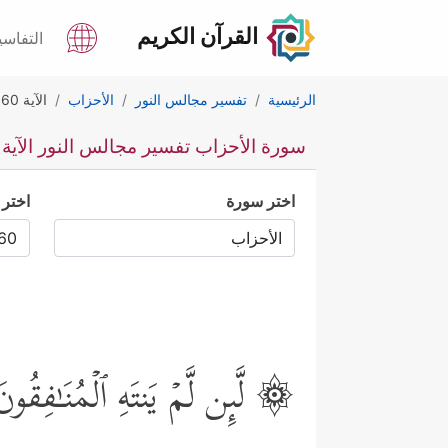
القرآن الكريم
التفاسي
الرئيسية
تفسير مجالس النور
الأحزاب
الآية 60
سورة الأحزاب تفسير مجالس النور الآية 60
اختر سورة
اختر 
۞ لَّىِٕن لَّمۡ یَنتَهِ ٱلۡمُنَـٰفِقُو