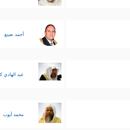
دور الذي يقوم به القادة وكُبَراء القوم في إضلال الناس 
یلَا۠
﴿٦٧﴾
رَبَّنَاۤ ءَاتِهِمۡ ضِعۡفَیۡنِ مِنَ ٱلۡعَذَابِ وَٱلۡعَنۡهُمۡ لَعۡنࣰا كَبِیرࣰا﴾
.
 للنبيِّ الكريم
ﷺ
من الأذى المقصود وغير المقصود، و
أحمد نعينع
ى شدَّة الترابُط والتشابُه بين الرسالتَين، وحاجة الأُمَّ
﴿یَــٰۤـأَیُّهَا ٱلَّذِینَ ءَامَنُواْ 
ابقة، والاتِّعاظ بها والتعلُّم منها
ا ٱلَّذِینَ ءَامَنُواْ ٱتَّقُواْ ٱللَّهَ وَقُولُواْ قَوۡلࣰا سَدِیدࣰا
﴿٧٠﴾
یُصۡلِحۡ لَكُمۡ أَعۡمَـٰلَكُمۡ وَ
عبد الهادي ك
ه السورة العزيزة بقضية الإنسان الكبرى: قضية استخلا
ُّ إنسان فيه حسابه وجزاءه، وما قدَّمه على هذه الأر
محمد أيوب
َن یَحۡمِلۡنَهَا وَأَشۡفَقۡنَ مِنۡهَا وَحَمَلَهَا ٱلۡإِنسَـٰنُۖ إِنَّهُۥ كَانَ ظَلُومࣰا جَهُولࣰا
٢﴾