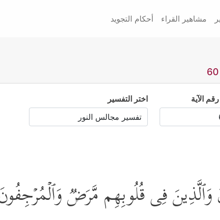
ر
مشاهير القراء
أحكام التجويد
رقم الآية
اختر التفسير
نَ وَٱلَّذِینَ فِی قُلُوبِهِم مَّرَضࣱ وَٱلۡمُرۡجِفُونَ ف