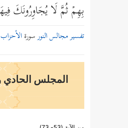
بِهِمۡ ثُمَّ لَا یُجَاوِرُونَكَ فِیهَاۤ
تفسير مجالس النور
سورة
الأحزاب
المجلس الحادي وال
من الآية (53- 73)