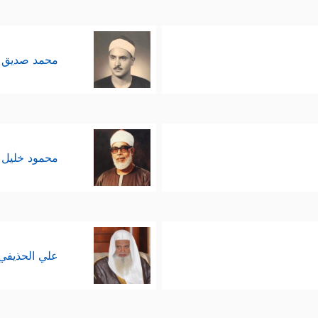
ۡمِنِینَ وَٱلۡمُؤۡمِنَـٰتِۗ وَكَانَ ٱللَّهُ غَفُورࣰا رَّحِیمَۢا﴾
.
محمد صديق 
محمود خليل 
علي الحذيفي