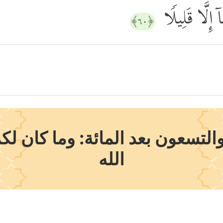
 إِلَّا قَلِیلࣰا
﴿٦٠﴾
تسعون بعد المائة: وما كان لكم
الله