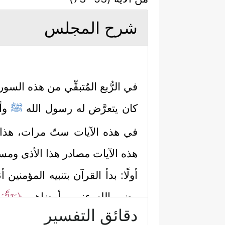
شرح المجلس
في الرُّبع المُتبقِّي من هذه السو
كان يتعرَّض له رسول الله
ﷺ
وأه
في هذه الآيات ستّ مرات، هذا ع
هذه الآيات مصادر هذا الأذى ومستو
أولًا: بدأ القرآن بتنبيه المؤمني
﴿یَــٰۤـأَیُّ
رضي الله عنهم وأرضاهم
دقائق التفسير
طَعِمۡتُمۡ فَٱنتَشِرُواْ وَلَا مُسۡتَـٔۡنِسِینَ لِحَدِیثٍۚ إِنّ