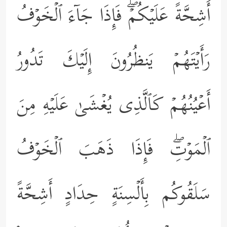
أَشِحَّةً عَلَیۡكُمۡۖ فَإِذَا جَاۤءَ ٱلۡخَوۡفُ
رَأَیۡتَهُمۡ یَنظُرُونَ إِلَیۡكَ تَدُورُ
أَعۡیُنُهُمۡ كَٱلَّذِی یُغۡشَىٰ عَلَیۡهِ مِنَ
ٱلۡمَوۡتِۖ فَإِذَا ذَهَبَ ٱلۡخَوۡفُ
سَلَقُوكُم بِأَلۡسِنَةٍ حِدَادٍ أَشِحَّةً