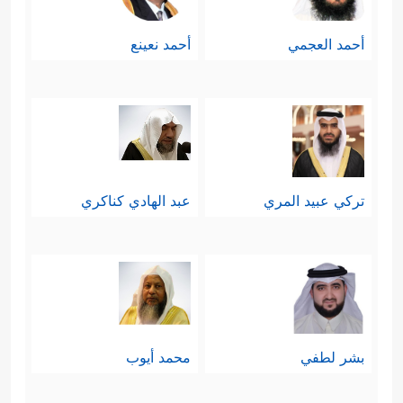
أحمد العجمي
أحمد نعينع
تركي عبيد المري
عبد الهادي كناكري
بشر لطفي
محمد أيوب