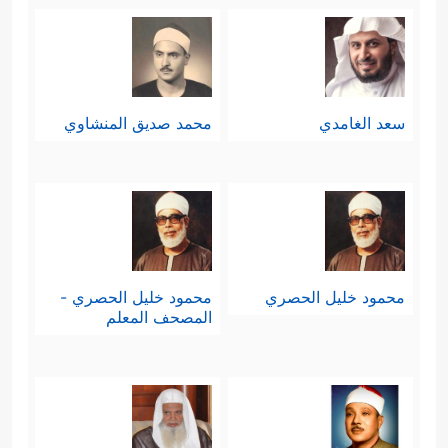
سعد الغامدي
محمد صديق المنشاوي
محمود خليل الحصري
محمود خليل الحصري -
المصحف المعلم