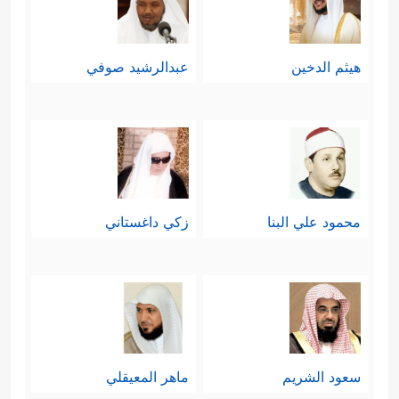
هيثم الدخين
عبدالرشيد صوفي
محمود علي البنا
زكي داغستاني
سعود الشريم
ماهر المعيقلي