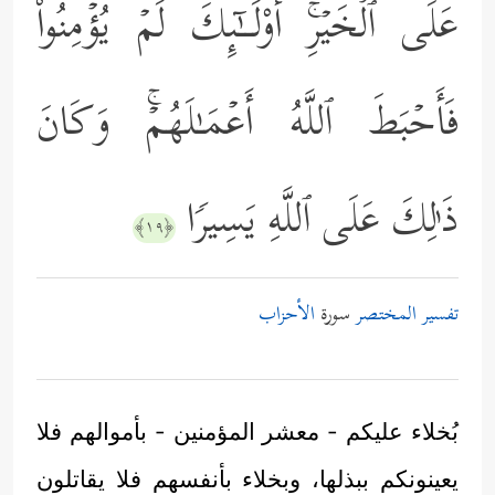
عَلَى ٱلۡخَیۡرِۚ أُوْلَــٰۤىِٕكَ لَمۡ یُؤۡمِنُواْ
فَأَحۡبَطَ ٱللَّهُ أَعۡمَـٰلَهُمۡۚ وَكَانَ
ذَ ٰ⁠لِكَ عَلَى ٱللَّهِ یَسِیرࣰا
﴿١٩﴾
تفسير المختصر
سورة
الأحزاب
بُخلاء عليكم - معشر المؤمنين - بأموالهم فلا
يعينونكم ببذلها، وبخلاء بأنفسهم فلا يقاتلون