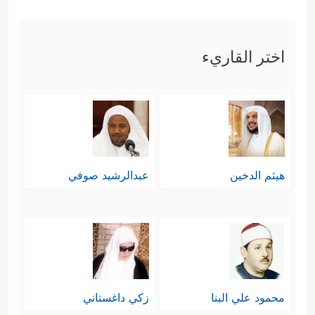
والدولة الرشيدة؛ إذ إنَّ إرادة الخير
لوحدها والقصد لتحقيق المصلحة لا
اختر القاريء
يكفِيَان من دون علمٍ بحقائق الأمور
والأحوال ومآلاتها، كما أنّ العلم لوحده لا
يكفي من غير القصد الصادق لتحقيق
الرحمة والغايات النبيلة والعادلة في
هيثم الدخين
عبدالرشيد صوفي
الحكم.
- يُشير القرآن في هذا السياق إلى دور
أهل العلم في إدراك هذه الحقيقة
﴿وَیَرَى ٱلَّذِینَ أُوتُواْ ٱلۡعِلۡمَ ٱلَّذِیۤ
وتبيِينها للناس:
محمود علي البنا
زكي داغستاني