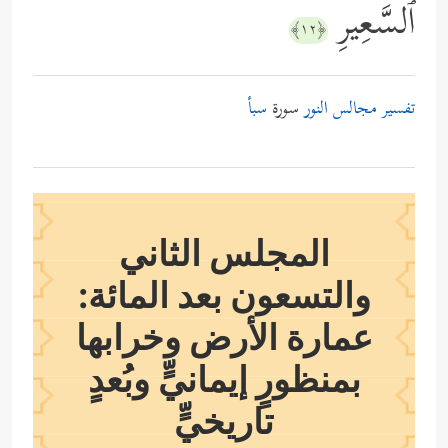
ٱلسَّعِیرِ
﴿١٢﴾
تفسير مجالس النور
سورة
سبأ
المجلس الثاني
والتسعون بعد المائة:
عمارة الأرض وخرابها
بمنظورٍ إيمانيٍّ وبُعدٍ
تاريخيٍّ