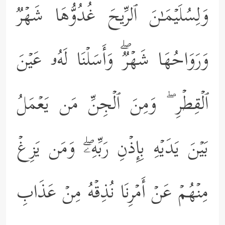
وَلِسُلَیۡمَـٰنَ ٱلرِّیحَ غُدُوُّهَا شَهۡرࣱ
وَرَوَاحُهَا شَهۡرࣱۖ وَأَسَلۡنَا لَهُۥ عَیۡنَ
ٱلۡقِطۡرِ ۖ وَمِنَ ٱلۡجِنِّ مَن یَعۡمَلُ
بَیۡنَ یَدَیۡهِ بِإِذۡنِ رَبِّهِۦۖ وَمَن یَزِغۡ
مِنۡهُمۡ عَنۡ أَمۡرِنَا نُذِقۡهُ مِنۡ عَذَابِ