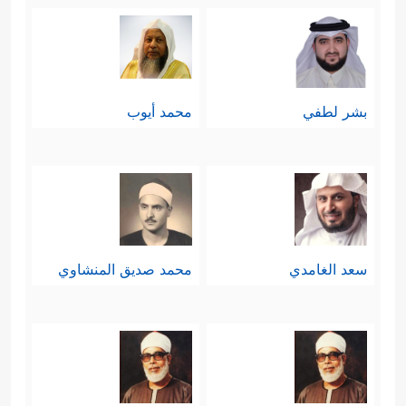
تغيير نوامِيسِه أو التنبُّؤ بأحداثِهِ، ومع هذا
يجزِمُون بنفي ما لا يعلمون، ويقولون
في هذا الخلق وكأنّهم أعلم به من خالقه
بشر لطفي
محمد أيوب
وأقدر عليه منه.
- في ثنايا هذا العرض يُؤكِّد القرآن
النتيجةَ المحتومةَ التي تنتظر الفريقَين:
﴿لِّیَجۡزِیَ ٱلَّذِینَ ءَامَنُواْ وَعَمِلُواْ ٱلصَّـٰلِحَـٰتِۚ أُوْلَــٰۤىِٕكَ لَهُم
سعد الغامدي
محمد صديق المنشاوي
مَّغۡفِرَةࣱ وَرِزۡقࣱ كَرِیمࣱ
﴿٤﴾
وَٱلَّذِینَ سَعَوۡ فِیۤ ءَایَـٰتِنَا
مُعَـٰجِزِینَ أُوْلَــٰۤىِٕكَ لَهُمۡ عَذَابࣱ مِّن رِّجۡزٍ أَلِیمࣱ ﴾
، ولا
شكَّ أنَّ التذكير بعقيدة الجزاء في هذا