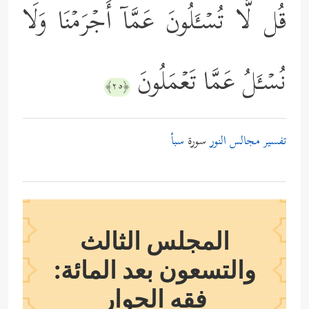
قُل لَّا تُسۡـَٔلُونَ عَمَّاۤ أَجۡرَمۡنَا وَلَا
نُسۡـَٔلُ عَمَّا تَعۡمَلُونَ
﴿٢٥﴾
تفسير مجالس النور
سورة
سبأ
المجلس الثالث
والتسعون بعد المائة:
فقه الحوار