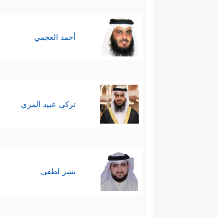
والمُناكفات والمُزايدات التي تعج
أحمد العجمي
الحزب، أو القبيلة، أمَّا أن يُفك
الصخب، فلا شكَّ أنّ هذا علامةٌ 
وَفُرَ ٰ⁠دَىٰ ثُمَّ تَتَفَكَّرُواْۚ مَا بِصَاحِبِكُم مِّن جِنَّة
تركي عبيد المري
سابعًا: يُؤكِّد القرآن أهميةَ نزاهة
ٱلـلَّــهِۖ وَهُوَ عَلَىٰ كُلِّ شَیۡءࣲ شَهِیدࣱ ﴾
.
ثامنًا: يذكر القرآن بعد كلِّ هذا
وكأنَّه يقول لهم: لقد كان بوسعك
بشر لطفي
﴿وَلَوۡ تَرَىٰۤ إِذۡ فَزِعُواْ
وعطَّل عقولَكم؟
مِن قَبۡلُۖ وَیَقۡذِفُونَ بِٱلۡغَیۡبِ مِن مَّكَانِۭ بَعِیدࣲ ﴾