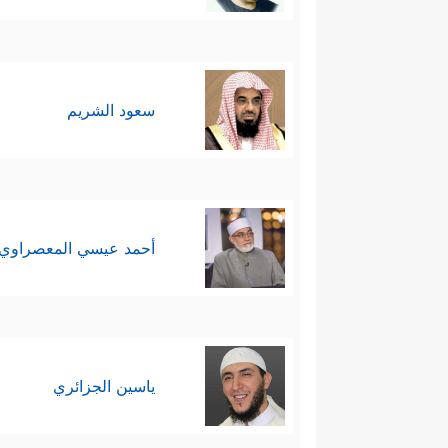
ثم يبيِّن حالهم وأنّهم كانوا في جا
قَبۡلَكَ مِن نَّذِیرࣲ
﴿٤٤﴾
وَكَذَّبَ ٱلَّذِینَ مِن قَبۡل
سعود الشريم
خامسًا: يضع القرآن قاعدةً في ال
متكافئٍ للحوار، وهذا من الخُلُق 
أصول الدين، وفي التصوُّرات الكبرى
أحمد عيسي المعصراوي
نتحاور لنكشف أنفسَنا، ونتعرَّف ع
ثم ينزِل في مستوى الخطاب أك
للجلوس على بساط الحوار، وتطمينٌ
ياسين الجزائري
عندهم من جاهٍ أو مالٍ.
سادسًا: يوجِّهُ القرآن الرسولَ
ﷺ