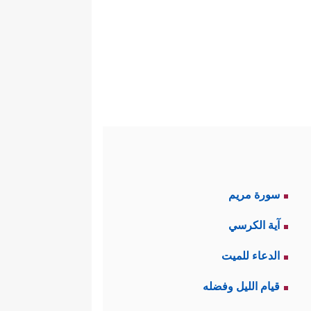
 أو قبليَّة أو عنصريَّة، وإنّما
 نسبه وأصله وفصله، ولا شكَّ أنّ
ب بالدين من ناحية، ثم يُخاطَب
فع ولا تضرُّ، وأنّ الخالق الوحيد
 فِی ٱلۡأَرۡضِ وَمَا لَهُمۡ فِیهِمَا مِن شِرۡكࣲ وَمَا لَهُۥ
سورة مريم
ۚ بَلۡ هُوَ ٱللَّهُ ٱلۡعَزِیزُ ٱلۡحَكِیمُ ﴾
.
آية الكرسي
ذا الوجود، لكنّهم يتبرَّكُون بها
الدعاء للميت
قيام الليل وفضله
قرَّب ممن ندعوه، أما استِشفاع