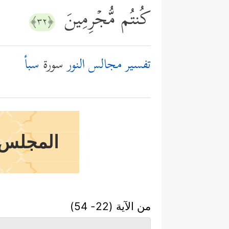
كُنتُم مُّجۡرِمِینَ
﴿٣٢﴾
تفسير مجالس النور
سورة
سبأ
المجلس ا
من الآية (22- 54)