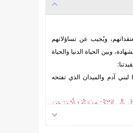
تقداتهم، ويُجيب عن تساؤلاتهم
شهادة، وبين الحياة الدنيا والحياة
يدتنا:
 لبني آدم والميدان الذي تفتحه
ٰدُكُم بِٱلَّتِی تُقَرِّبُكُمۡ عِندَنَا زُلۡفَىٰۤ إِلَّا مَنۡ ءَامَنَ
 تكفُلها هذه الرسالة لبني آدم