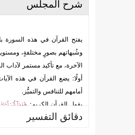
شرح المجلس
يفتح القرآن في هذه السورة باب
وشُبهاتهم بصورٍ مختلفةٍ، ومستوياتٍ
الآخرة، مع تأكيد مستمر لآداب الح
أولًا: يضع القرآن في هذه الآيا
أمامهم للتنافس والتميُّز.
﴿وَمَاۤ أَرۡسَلۡنَـٰكَ 
يقول القرآن الكريم:
دقائق التفسير
وَعَمِلَ صَـٰلِحࣰا﴾
.
فأصلُ الحوار ينطلق إذن من المف