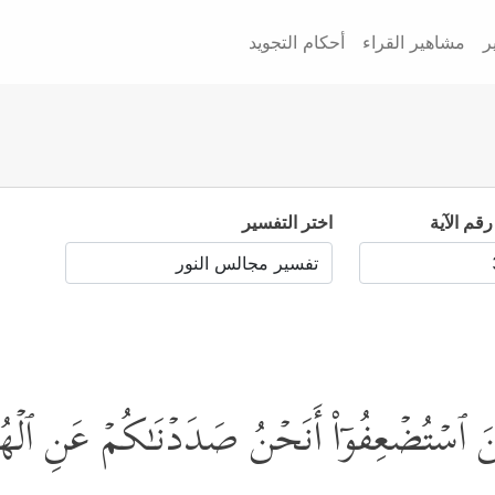
ر
مشاهير القراء
أحكام التجويد
رقم الآية
اختر التفسير
ذِینَ ٱسۡتُضۡعِفُوۤاْ أَنَحۡنُ صَدَدۡنَـٰكُمۡ عَنِ ٱلۡه