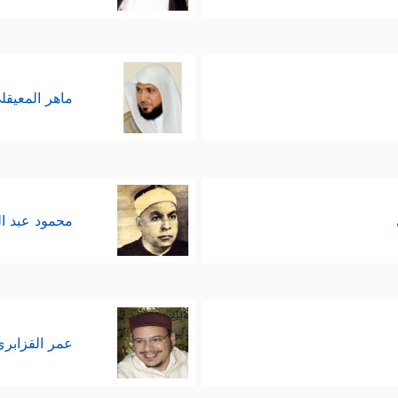
﴿وَمَاۤ ءَاتَیۡ
هليَّة لم تَرَ نورَ الوحي، ولم ينزل فيها كتاب:
ِهِمۡ وَمَا بَلَغُواْ مِعۡشَارَ مَاۤ ءَاتَیۡنَـٰهُمۡ فَكَذَّبُواْ رُسُلِیۖ فَكَیۡفَ كَانَ نَكِیرِ﴾
.
ماهر المعيقل
تحاوُر مع المخالفين تعتمد العدل، وتنزل بالداعية إل
﴿وَإِنَّـاۤ أَوۡ إِیَّاكُمۡ لَعَلَىٰ هُدًى أَوۡ فِی ضَلَـٰلࣲ مُّبِی
القرآنيِّ الفريد
 للكون والحياة، فإنّه لا بُدَّ أن يكون أحدُنا على الح
محمود عبد ا
لى مواقعنا.
﴿قُل لَّا تُسۡـَٔلُونَ عَمَّاۤ أَجۡرَمۡنَا وَلَا نُسۡـَٔلُ ع
ثر من هذا، فيقول:
 لهم أنّ الحوار إنّما هو لمصلحتهم، وليس تمييزًا لأ
عمر القزابري
أن يدعو أولئك المخالفين للتفكير مثنى وفرادى،