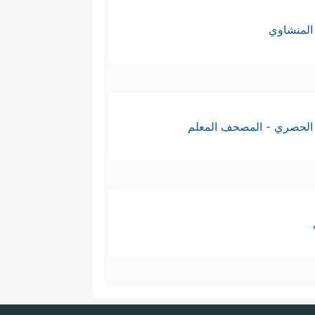
 إبطال عقائد المشركين، وبراءة
المنشاوي
جَمِیعࣰا ثُمَّ یَقُولُ لِلۡمَلَـٰۤىِٕكَةِ أَهَـٰۤـؤُلَاۤءِ إِیَّاكُمۡ
یَوۡمَ لَا یَمۡلِكُ بَعۡضُكُمۡ لِبَعۡضࣲ نَّفۡعࣰا وَلَا ضَرࣰّا
الحصري - المصحف المعلم