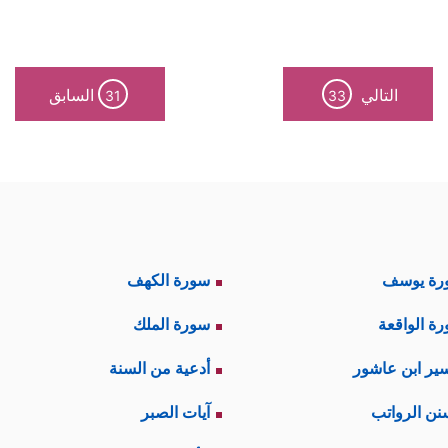
يغها والسموِّ بها، ومِن ثَمَّ فليس هناك أغراض جهويَّة
به عمله تقدَّم، ومن تأخَّر به عمله تأخَّر، مهما كان
التالي
السابق
31
33
ي نفوس المخاطَبين؛ لأنّ الإنسان لا يرضَى أن يُخاطَ
احية أخرى.
هِّل فيه للعقل البشري أن يُدرك أنّ هذه الأصنام لا تن
لَّذِینَ زَعَمۡتُم مِّن دُونِ ٱللَّهِ لَا یَمۡلِكُونَ مِثۡقَالَ ذَرَّةࣲ فِی ٱلسَّمَـٰوَ ٰ⁠تِ وَلَا
رة يوسف
سورة الكهف
﴿قُلۡ أَرُونِیَ ٱلَّذِینَ أَلۡحَقۡتُم بِهِۦ شُرَكَاۤءَۖ كَلَّا
ذه العقول مرة أخرى:
ة الواقعة
سورة الملك
يُنكرون هذه الحقيقة، وأنّ أصنامهم لا تملك شيئًا في ه
ير ابن عاشور
أدعية من السنة
﴿وَلَا تَنفَعُ ٱلشَّفَـٰعَةُ عِندَهُۥۤ إِلَّا لِمَنۡ أَذِنَ لَهُۥۚ﴾
القرآن عليهم:
.
نن الرواتب
آيات الصبر
لشفيع إنّما نستشفع به إذا كُنَّا على يقينٍ أنّه مُ