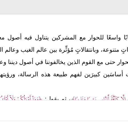
ًا واسعًا للحوار مع المشركين يتناول فيه أصول مع
 متنوعة، وبانتقالاتٍ مُؤثِّرة بين عالم الغيب وعالم ال
وار حتى مع القوم الذين يخالفوننا في أصول ديننا وعق
ت أساسَين كبيرَين لفهم طبيعة هذه الرسالة، ورؤيتها
إِلَّا كَاۤفَّةࣰ لِّلنَّاسِ بَشِیرࣰا وَنَذِیرࣰا﴾
﴿وَمَاۤ أَمۡوَ ٰ⁠لُكُمۡ وَلَاۤ أَوۡلَـ
، ثم يقول:
هوم العالمي لهذه الرسالة، ومن الفرص المتساوية التي