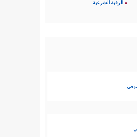
الرقية الشرعية
الله عنها، فهذا تضليلٌ للنفس،
﴿۞ قُلۡ مَن یَرۡزُقُكُم مِّنَ
سباب رزقهم:
خلق الأرض وما فيها، وشقَّ فيها
القرآن أنّ الله الذي خلق هذه
َ رَبِّی یَبۡسُطُ ٱلرِّزۡقَ لِمَن یَشَاۤءُ وَیَقۡدِرُ وَلَـٰكِنَّ
صوفي
رُواْ لَن نُّؤۡمِنَ بِهَـٰذَا ٱلۡقُرۡءَانِ وَلَا بِٱلَّذِی بَیۡنَ
َا هَـٰذَاۤ إِلَّاۤ إِفۡكࣱ مُّفۡتَرࣰىۚ وَقَالَ ٱلَّذِینَ كَفَرُواْ
ي