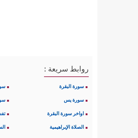
على السواء لحمل هذه الرسالة وتبل
الميزان ميزان العمل، فمن تقدَّم 
هذه الأسس تبعث روح الطمأنينة ف
بالاستعلاء والنظرة الفوقيَّة من ن
ثانيًا: يبدأ القرآن بطرح سؤالٍ يس
روابط سريعة :
﴿قُلِ ٱدۡعُواْ ٱ
لهذا الكون إنّما هو الله
سورة البقرة
سو
مِنۡهُم مِّن ظَهِیرࣲ ﴾
، ثُمّ يطرق على ه
سورة يس
سور
ولأنّه كان بعض عقلاء المشركين لا 
اواخر سورة البقرة
تفس
استشفاعًا وتقرُّبًا إلى الله، ردَّ 
الصلاة الإبراهيمية
الس
وهذا هو منطق العقل والفطرة؛ فا