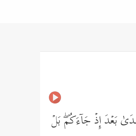
ُدَىٰ بَعۡدَ إِذۡ جَاۤءَكُمۖ بَلۡ