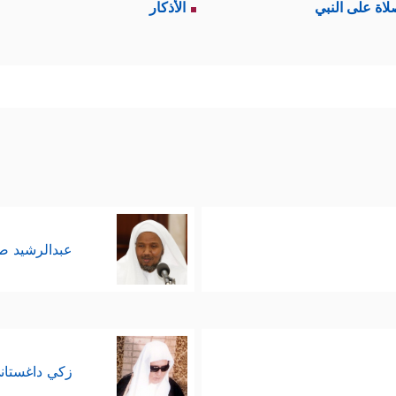
لاة على النبي
الأذكار
انعدام الدليل على قُرب هذه الأصنام من الله ورِضا 
، يطرح القرآن سؤالًا يمسُّ واقعَ الناس وحياتهم، وأ
ُ الذي لا يملك المشركون محيصًا عنه، فالله هو الذي 
وليس لأصنامهم في كلّ هذا شأن ولا نصيب، ثم يُضيف 
﴿قُلۡ إِنّ
 بين الناس ضمن نظامٍ محسوبٍ لضبط توازن الحياة
عبدالرشيد 
﴿وَقَالَ ٱلَّذِینَ كَفَ
ركين في الرسول
ﷺ
وفي الرسالة كما هو:
ࣲ قَالُواْ مَا هَـٰذَاۤ إِلَّا رَجُلࣱ یُرِیدُ أَن یَصُدَّكُمۡ عَمَّا كَانَ یَعۡبُدُ ءَابَاۤؤُكُمۡ وَقَالُواْ م
زكي داغستان