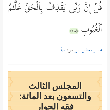
قُلۡ إِنَّ رَبِّی یَقۡذِفُ بِٱلۡحَقِّ عَلَّـٰمُ
ٱلۡغُیُوبِ
﴿٤٨﴾
تفسير مجالس النور
سورة
سبأ
المجلس الثالث
والتسعون بعد المائة:
فقه الحوار