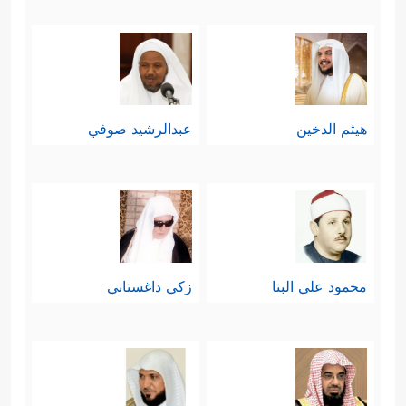
هيثم الدخين
عبدالرشيد صوفي
محمود علي البنا
زكي داغستاني