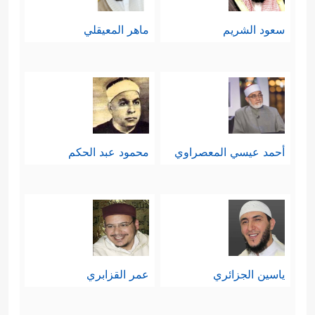
سعود الشريم
ماهر المعيقلي
أحمد عيسي المعصراوي
محمود عبد الحكم
ياسين الجزائري
عمر القزابري