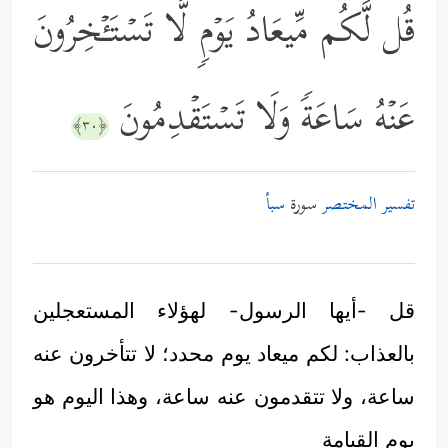
قُل لَّكُم مِّیعَادُ یَوۡمࣲ لَّا تَسۡتَـٔۡخِرُونَ
عَنۡهُ سَاعَةࣰ وَلَا تَسۡتَقۡدِمُونَ
﴿٣٠﴾
تفسير المختصر
سورة
سبأ
قل -أيها الرسول- لهؤلاء المستعجلين
بالعذاب: لكم ميعاد يوم محدد؛ لا تتأخرون عنه
ساعة، ولا تتقدمون عنه ساعة، وهذا اليوم هو
يوم القيامة