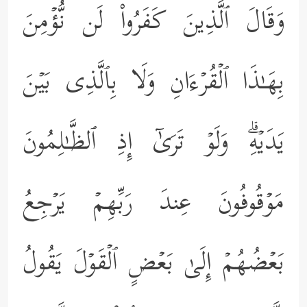
وَقَالَ ٱلَّذِینَ كَفَرُواْ لَن نُّؤۡمِنَ
بِهَـٰذَا ٱلۡقُرۡءَانِ وَلَا بِٱلَّذِی بَیۡنَ
یَدَیۡهِۗ وَلَوۡ تَرَىٰۤ إِذِ ٱلظَّـٰلِمُونَ
مَوۡقُوفُونَ عِندَ رَبِّهِمۡ یَرۡجِعُ
بَعۡضُهُمۡ إِلَىٰ بَعۡضٍ ٱلۡقَوۡلَ یَقُولُ