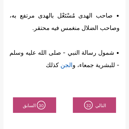
• صاحب الهدى مُسْتَعْل بالهدى مرتفع به،
وصاحب الضلال منغمس فيه محتقر.
• شمول رسالة النبي - صلى الله عليه وسلم
- للبشرية جمعاء، و
الجن
كذلك
التالي
السابق
30
32