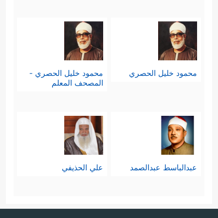
محمود خليل الحصري
محمود خليل الحصري -
المصحف المعلم
عبدالباسط عبدالصمد
علي الحذيفي