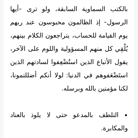
بالكتب السماوية السابقة، ولو ترى -أيها
الرسول- إذ الظالمون محبوسون عند ربهم
يوم القيامة للحساب، يتراجعون الكلام بينهم،
يُلْقِي كل منهم المسؤولية واللوم على الآخر،
يقول الأتباع الذين استُضْعِفوا لسادتهم الذين
استَضْعَفوهم في الدنيا: لولا أنكم أضللتمونا،
لكنا مؤمنين بالله وبرسله.
• التلطف بالمدعو حتى لا يلوذ بالعناد
والمكابرة.