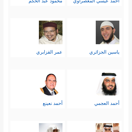
أحمد عيسي المعصراوي
محمود عبد الحكم
ياسين الجزائري
عمر القزابري
أحمد العجمي
أحمد نعينع