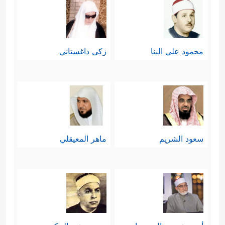
محمود علي البنا
زكي داغستاني
سعود الشريم
ماهر المعيقلي