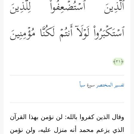
ٱلَّذِینَ ٱسۡتُضۡعِفُواْ لِلَّذِینَ
ٱسۡتَكۡبَرُواْ لَوۡلَاۤ أَنتُمۡ لَكُنَّا مُؤۡمِنِینَ
﴿٣١﴾
تفسير المختصر
سورة
سبأ
وقال الذين كفروا بالله: لن نؤمن بهذا القرآن
الذي يزعم محمد أنه منزل عليه، ولن نؤمن