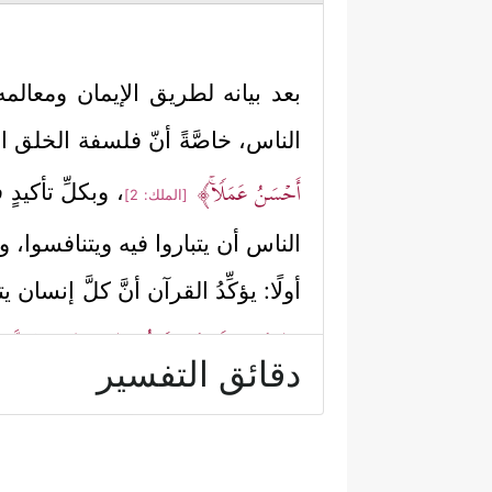
بعد بيانه لطريق الإيمان ومعالمه
الناس، خاصَّةً أنّ فلسفة الخلق ا
أَحۡسَنُ عَمَلࣰاۚ﴾
، وبكلِّ تأكيد
[الملك: 2]
الناس أن يتباروا فيه ويتنافسوا، و
أولًا: يؤكِّدُ القرآن أنَّ كلَّ إنسا
مِنۡهُ شَیۡءࣱ وَلَوۡ كَانَ ذَا قُرۡبَىٰۤۗ﴾
﴿وَمَن تَزَكَّىٰ فَ
،
دقائق التفسير
إنَّ كلَّ هذه التأكيدات في سورة
الكريم على ترسيخها في عقول ال
الإنسان للمُبادرة إلى العمل، و