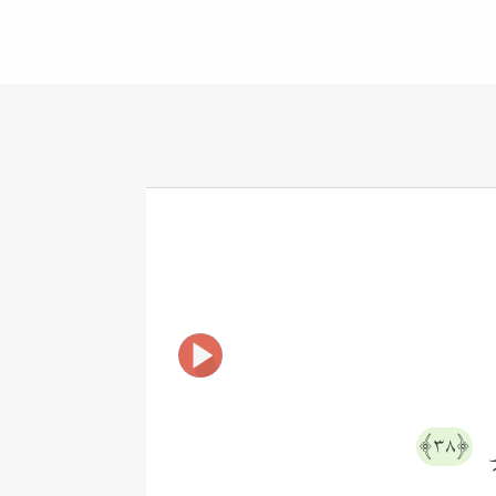
ِ
﴿٣٨﴾