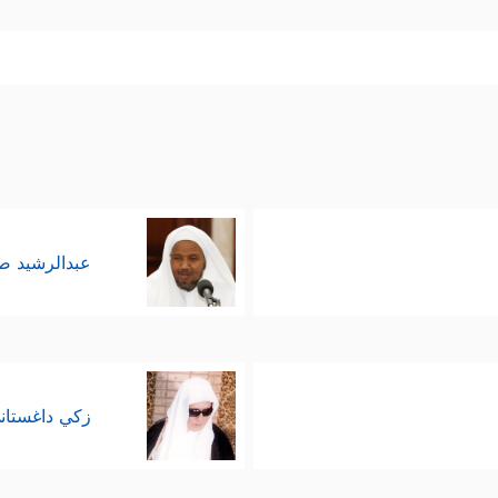
ٱلۡحَرُورُ﴾
ثم يعود إلى الإنسان نفسه ليفرز بين الإنسان ال
َ في نفسه كلَّ أدوات الاستبصار والتفكُّر، فأصبحَ كالم
ِنَّ ٱللَّهَ یُسۡمِعُ مَن یَشَاۤءُۖ وَمَاۤ أَنتَ بِمُسۡمِعࣲ مَّن فِی ٱلۡقُبُورِ﴾
.
فاوُت والاختلاف بين الناس إنَّما هو سنَّةٌ مِن سُنن الل
لۡوَ ٰ⁠نُهَاۚ وَمِنَ ٱلۡجِبَالِ جُدَدُۢ بِیضࣱ وَحُمۡرࣱ مُّخۡتَلِفٌ أَلۡوَ ٰ⁠نُهَا وَغَرَابِیبُ سُودࣱ
﴿٢٧﴾
عبدالرشيد 
 سواء؛ فهناك التفاوُت القَدَري الذي لا يملك الإنسان
 التفاوُت التكليفي الذي يتحمَّل فيه الإنسان مسؤولي
زكي داغستان
ُحاسِب الناس إلَّا بعد بيان الحقِّ لهم وإقامة الحجة عليهم
فَقَدۡ كَذَّبَ ٱلَّذِینَ مِن قَبۡلِهِمۡ جَاۤءَتۡهُمۡ رُسُلُهُم بِٱلۡبَیِّنَـٰتِ وَبِٱلزُّبُرِ وَبِٱلۡكِتَ