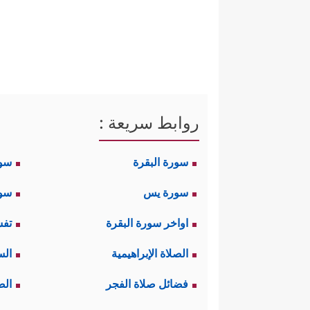
وخطورته.
ثانيًا: يضع القرآن صورًا مُتقابِل
الناسُ كلُّ الناس على بيِّنةٍ مِن ذ
وهذا هو الفرز الأول: فرز بين ال
روابط سريعة :
وبصيرةٍ، ويلزَم من هذا إلزام الإنس
سورة البقرة
سو
ثم يفرز القرآن الطرق والمناهج 
سورة يس
سور
الباطلة البيِّنة البطلان، وهناك ال
اواخر سورة البقرة
تفس
هذا كلّه منهج الحقِّ والعدل والنور
الصلاة الإبراهيمية
الس
بين النور والظلمة.
فضائل صلاة الفجر
الص
ثم يفرز القرآن بين واقع الناس ا