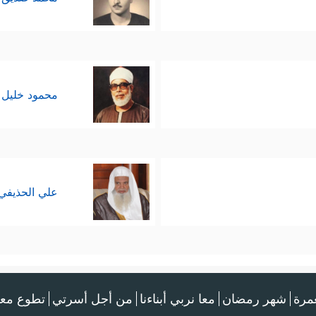
ايير، فالله لا يُعجِّلُ بالعقوبة، وإنَّما يُمهِلُ ليتذكّ
ِهَا مِن دَاۤبـَّةࣲ وَلَـٰكِن یُؤَخِّرُهُمۡ إِلَىٰۤ أَجَلࣲ مُّسَمࣰّىۖ فَإِذَا جَاۤءَ أَجَلُهُمۡ فَإِنَّ ٱللّ
محمود خليل 
علي الحذيفي
عمرة
شهر رمضان
معا نربي أبناءنا
من أجل أسرتي
تطوع معن