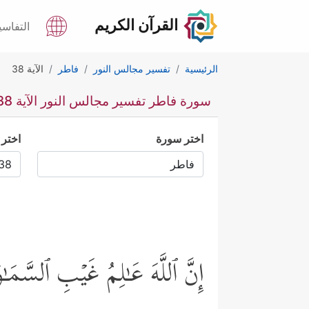
القرآن الكريم
التفاسي
الرئيسية
تفسير مجالس النور
فاطر
الآية 38
سورة فاطر تفسير مجالس النور الآية 38
اختر سورة
اختر 
إِنَّ ٱللَّهَ عَـٰلِمُ غَیۡبِ ٱلسَّمَـ