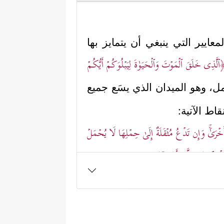
عايير التي ينبغي أن يتمايز بها
لَّذِی خَلَقَ ٱلۡمَوۡتَ وَٱلۡحَیَوٰةَ لِیَبۡلُوَكُمۡ أَیُّكُمۡ
لعمل، وهو الميدان الذي يسَع جميع
اط الآتية:
 أُخۡرَىٰۚ وَإِن تَدۡعُ مُثۡقَلَةٌ إِلَىٰ حِمۡلِهَا لَا یُحۡمَلۡ
 ٱلسَّیِّئُ إِلَّا بِأَهۡلِهِۦۚ﴾
.
ة هذه القاعدة، ومدى حرص القرآن
دل الإلهي، فيها أيضًا تحفيزُ
الإنابة، واستشعار جدّية الأمر