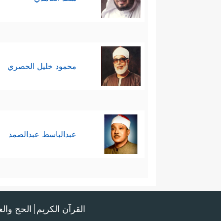
بين هذه السُّبُل، ووزنه في هذه المع
یُؤَاخِذُ ٱللَّهُ ٱلنَّاسَ بِمَا كَسَبُواْ مَا تَرَكَ عَلَىٰ ظَهۡر
محمود خليل الحصري
عبدالباسط عبدالصمد
القرآن الكريم
الحج وال