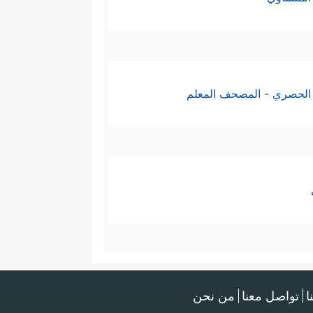
﴿وَلَوۡ
َر من يتذكَّر، ويرجِع من يرجِع
َهَ كَانَ بِعِبَادِهِۦ بَصِیرَۢا﴾
.
الحصري - المصحف المعلم
ا
تواصل معنا
من نحن