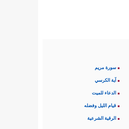
ة الشرِّ والباطل والضلالة؛ ليكون
قِظ المُتنبِّه الذي يمشي بوعيٍ
القادر على التعلُّم ليس عذرًا.
سورة مريم
لبيِّنة التحريف، وهناك الخرافات
آية الكرسي
باع الشهوات والمُنكَرَات، ويُقابل
الدعاء للميت
 لا يخلِط بين الحقِّ والباطل، ولا
قيام الليل وفضله
الرقية الشرعية
 المؤمنين الذين يتفيَّؤون ظلال