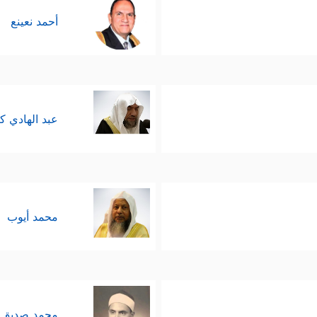
أحمد نعينع
﴿جَنَّـٰتُ عَدۡنࣲ یَدۡخُلُونَهَا یُحَلَّوۡنَ فِیهَ
لإيمان والهدى والعمل الصالح
عَنَّا ٱلۡحَزَنَۖ إِنَّ رَبَّنَا لَغَفُورࣱ شَكُورٌ
﴿٣٤﴾
ٱلَّذِیۤ أَحَلَّنَا دَارَ ٱلۡمُقَامَةِ مِن 
عبد الهادي ك
َ كَفَرُواْ لَهُمۡ نَارُ جَهَنَّمَ لَا یُقۡضَىٰ عَلَیۡهِمۡ فَیَمُوتُواْ وَلَا یُخَفَّفُ عَنۡهُم مّ
ًا غَیۡرَ ٱلَّذِی كُنَّا نَعۡمَلُۚ أَوَلَمۡ نُعَمِّرۡكُم مَّا یَتَذَكَّرُ فِیهِ مَن تَذَكَّرَ وَجَاۤءَكُمُ ٱ
﴿إِن
لله شاملٌ ومحيطٌ بالناس وأعمالهم، وما تُكِنُّه ضمائرهم
محمد أيوب
فة الجليلة للمَولَى الجليل ـ في هذا المقام له دلالت
َ ما يُقدِّمه الإنسان مجزِيٌّ به صغيرًا كان أو كبيرًا، ولا 
ورة مُذكِّرًا بالأمَد المُتاح للإنسان؛ كي يُفكِّر ويُحاس
محمد صديق 