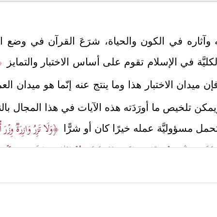
 وآثاره في الكون والحياة، شرَعَ القرآن في وضع الم
﴿ٱ
لكليَّة في الإسلام تقوم على أساس الاختبار والتمايز
ٍ فإن ميدان الاختبار هذا وما ينتج عنه إنّما هو ميدان ا
يمكن تلخيص ما أورَدَته هذه الآيات في هذا المجال بالنق
﴿وَلَا تَزِرُ وَازِرَةࣱ وِزۡرَ
ن يتحمل مسؤوليَّة عمله خيرًا كان أو شرًّا
إِنَّمَا یَتَزَكَّىٰ لِنَفۡسِهِۦۚ﴾
﴿فَمَن كَفَرَ فَعَلَیۡهِ كُفۡرُهُۥ ۖ﴾
﴿وَلَا یَحِیقُ ٱلۡمَكۡرُ
،
،
ٍ واحدةٍ وفي مقطعٍ واحدٍ من آياتها دليلٌ على خطور
ناس ونفوسهم، فهي مع ما فيها من تأكيدٍ لمبدأ الع
المنافسة في الخيرات، وتشجيع روح المراجعة والتوبة و