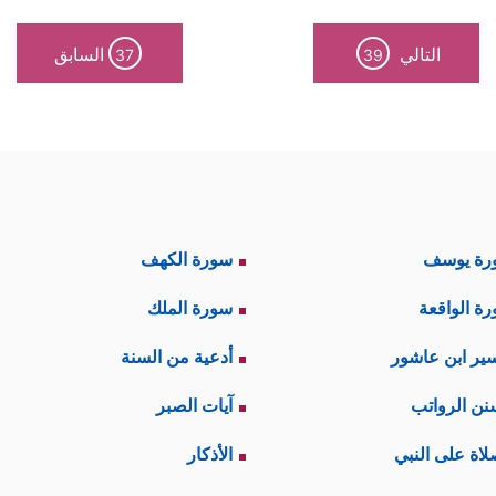
التالي
السابق
37
39
ة يفرز من خلالها صورةَ الخيرِ والحقِّ والهُدى عن صور
﴿وَمَا یَسۡتَوِی ٱلۡأَعۡمَىٰ وَٱلۡبَصِیرُ﴾
لك
.
جاهل الذي يتخبَّط في جهله تخبُّط الأعمى، وبين الي
ان بالنظر والتفكُّر والتبصُّر، فالجهل بالنسبة للمكلَّف 
رة يوسف
سورة الكهف
﴿وَلَا ٱلظُّلُمَـٰتُ وَلَا ٱلنُّورُ﴾
ذاتها:
فهناك الديانات المحرَّفة ا
ة الواقعة
سورة الملك
مبادئ الهدَّامة التي تهدم العقل والسلوك، وتدعو إلى اتِّ
ير ابن عاشور
أدعية من السنة
، ومن مهام المُكلَّف أيضًا: أن يُميِّز هذا عن تلك، وأن
نن الرواتب
آيات الصبر
لاة على النبي
الأذكار
لذين يعيشون في حمأة الجاهليَّة وجَورها وظلمها، وبين