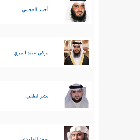
وفي ذلك فليتنافس المتنافسون.
أحمد العجمي
سابعًا: يُبيِّن القرآن أنَّ نتيجة ا
حَرِیرࣱ
﴿٣٣﴾
وَقَالُواْ ٱلۡحَمۡدُ لِلَّهِ ٱلَّذِیۤ أَذۡهَبَ 
لُغُوبࣱ﴾
.
تركي عبيد المري
﴿وَٱلَّذِین
أمَّا أولئك الأشقياء التُّعساء
وَهُمۡ یَصۡطَرِخُونَ فِیهَا رَبَّنَاۤ أَخۡرِجۡنَا نَعۡمَلۡ صَـٰلِح
ثامنًا: يُؤكِّد القرآن أنَّ علمَ ا
بشر لطفي
عَلِیمُۢ بِذَاتِ ٱلصُّدُورِ﴾
وتأكيدُ هذه الص
الذاتية للمؤمن، والاطمِئنان بأنَّ كلّ
تاسعًا: يختتم القرآن الكريم هذه الس
سعد الغامدي