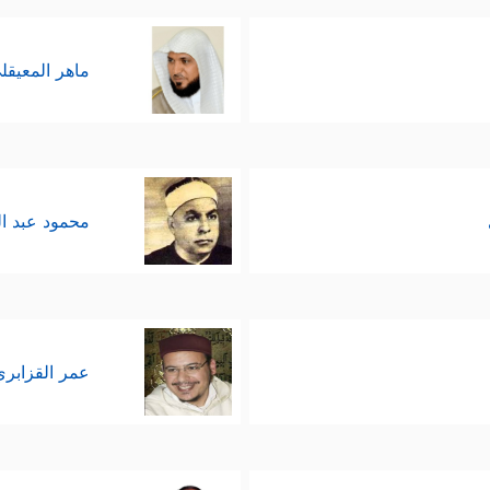
ماهر المعيقل
﴿إ
لعلم هو طريق الإيمان والخشية والتواضع والعمل الصالح
َهِ وَأَقَامُواْ ٱلصَّلَوٰةَ وَأَنفَقُواْ مِمَّا رَزَقۡنَـٰهُمۡ سِرࣰّا وَعَلَانِیَةࣰ یَرۡجُونَ تِجَـٰرَةࣰ لَّن ت
محمود عبد ا
﴿وَأَقۡسَمُواْ بِٱللَّهِ جَهۡدَ أَیۡمَـٰنِهِمۡ لَىِٕن جَاۤءَهُمۡ نَذِیرࣱ لَّ
لتِّيه والعَمَى
ی ٱلۡأَرۡضِ وَمَكۡرَ ٱلسَّیِّىِٕۚ وَلَا یَحِیقُ ٱلۡمَكۡرُ ٱلسَّیِّئُ إِلَّا بِأَهۡلِهِۦۚ فَهَلۡ یَنظُرُو
عمر القزابري
لمؤمنين أنفسهم في قوَّة إيمانهم، ومستوى التِزامهم ب
مِنۡهُم مُّقۡتَصِدࣱ وَمِنۡهُمۡ سَابِقُۢ بِٱلۡخَیۡرَ ٰ⁠تِ بِإِذۡنِ ٱللَّهِۚ ذَ ٰ⁠لِكَ هُوَ ٱلۡفَضۡلُ ٱلۡك