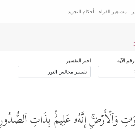
ر
مشاهير القراء
أحكام التجويد
رقم الآية
اختر التفسير
ٰوَ ٰ⁠تِ وَٱلۡأَرۡضِۚ إِنَّهُۥ عَلِیمُۢ بِذَاتِ ٱلصُّدُور