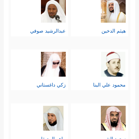
هيثم الدخين
عبدالرشيد صوفي
محمود علي البنا
زكي داغستاني
سعود الشريم
ماهر المعيقلي