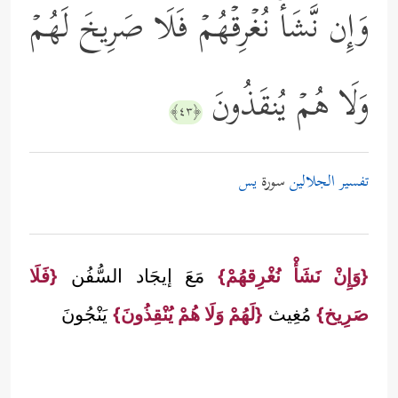
وَإِن نَّشَأۡ نُغۡرِقۡهُمۡ فَلَا صَرِیخَ لَهُمۡ
وَلَا هُمۡ یُنقَذُونَ
﴿٤٣﴾
تفسير الجلالين
سورة
يس
{وَإِنْ نَشَأْ نُغْرِقهُمْ}
مَعَ إيجَاد السُّفُن
{فَلَا
صَرِيخ}
مُغِيث
{لَهُمْ وَلَا هُمْ يُنْقِذُونَ}
يَنْجُونَ