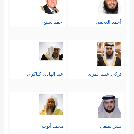
أحمد العجمي
أحمد نعينع
تركي عبيد المري
عبد الهادي كناكري
بشر لطفي
محمد أيوب