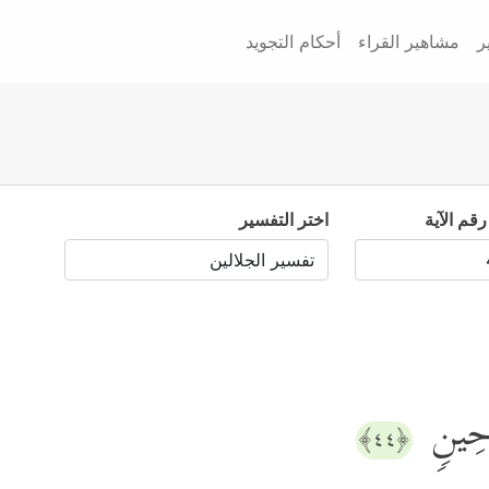
ر
مشاهير القراء
أحكام التجويد
رقم الآية
اختر التفسير
ىٰ حِینࣲ
﴿٤٤﴾