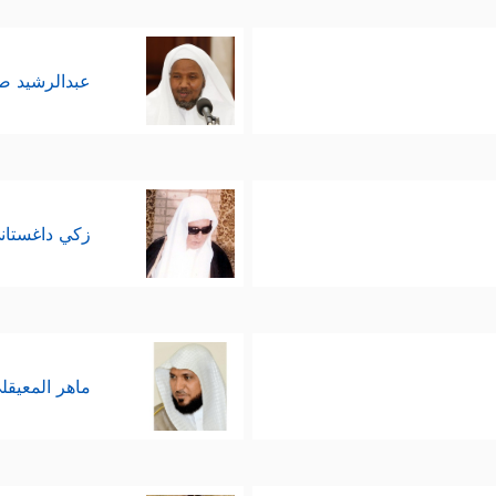
عبدالرشيد 
زكي داغستان
ماهر المعيقل