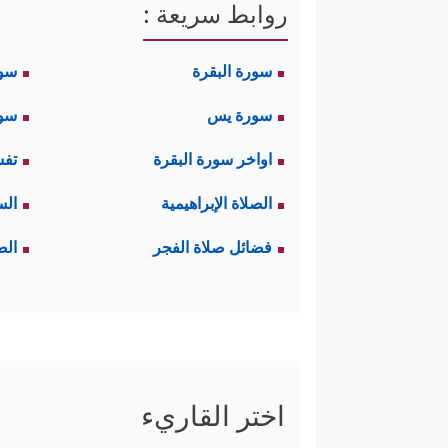
روابط سريعة :
سورة البقرة
سو
سورة يس
سور
اواخر سورة البقرة
تفس
الصلاة الإبراهيمية
الس
فضائل صلاة الفجر
الص
اختر القاريء