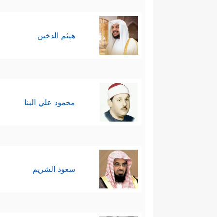
هيثم الدخين
محمود علي البنا
سعود الشريم