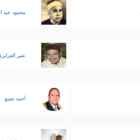
محمود عبد ا
عمر القزابري
أحمد نعينع