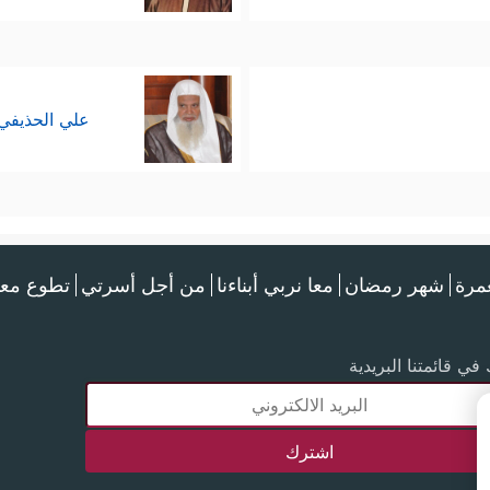
علي الحذيفي
عمرة
شهر رمضان
معا نربي أبناءنا
من أجل أسرتي
تطوع معن
في قائمتنا البريدية