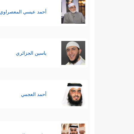
أحمد عيسي المعصراوي
ياسين الجزائري
أحمد العجمي