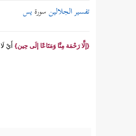
تفسير الجلالين
سورة
يس
{إلَّا رَحْمَة مِنَّا وَمَتَاعًا إلَى حِين}
أَيْ لَا ي