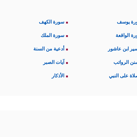
رة يوسف
سورة الكهف
ة الواقعة
سورة الملك
ير ابن عاشور
أدعية من السنة
نن الرواتب
آيات الصبر
لاة على النبي
الأذكار