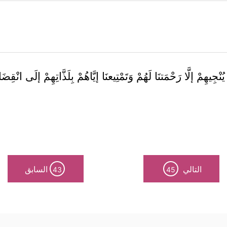
ُنْجِيهِمْ إلَّا رَحْمَتنَا لَهُمْ وَتَمْتِيعنَا إيَّاهُمْ بِلَذَّاتِهِمْ إلَى انْقِ
التالي
السابق
43
45