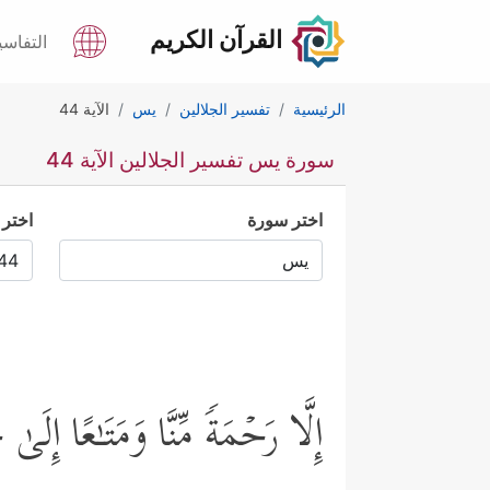
القرآن الكريم
التفاسي
الرئيسية
تفسير الجلالين
يس
الآية 44
سورة يس تفسير الجلالين الآية 44
اختر سورة
اختر 
إِلَّا رَحۡمَةࣰ مِّنَّا وَمَتَـٰعًا إِلَ