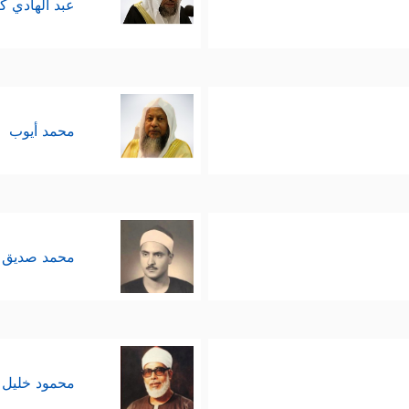
عبد الهادي ك
محمد أيوب
محمد صديق 
محمود خليل 