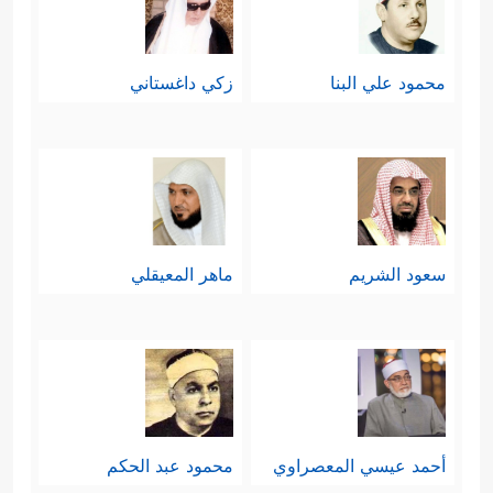
ءَأَنذَرۡتَهُمۡ أَمۡ لَمۡ تُنذِرۡهُمۡ لَا یُؤۡمِنُونَ﴾
﴿إِنَّمَا تُنذِرُ
أما الصنف الثاني فيقول فيهم:
محمود علي البنا
زكي داغستاني
مَنِ ٱتَّبَعَ ٱلذِّكۡرَ وَخَشِیَ ٱلرَّحۡمَـٰنَ بِٱلۡغَیۡبِۖ فَبَشِّرۡهُ بِمَغۡفِرَةࣲ
وَأَجۡرࣲ كَرِیمٍ﴾
.
وهكذا هو انقسام الناس أمام الدعوة
في كلِّ زمانٍ ومكانٍ، وإنَّما الفارِق في
سعود الشريم
ماهر المعيقلي
النِّسب؛ فكلّما اشتدَّت الدعوة وثبَتَ
أصحابُها، دخل الناس فيها أفواجًا، ويبقى
المُعانِد مُعانِدًا مهما كان حجمُه ووزنُه؛
ولذلك فقريش التي حارَبَت رسولَ الله
أحمد عيسي المعصراوي
محمود عبد الحكم
ﷺ
ومالَ أكثرُها للباطل في بداية الأمر،