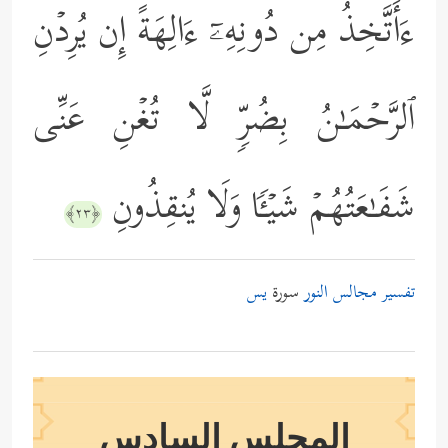
ءَأَتَّخِذُ مِن دُونِهِۦۤ ءَالِهَةً إِن یُرِدۡنِ
ٱلرَّحۡمَـٰنُ بِضُرࣲّ لَّا تُغۡنِ عَنِّی
شَفَـٰعَتُهُمۡ شَیۡـࣰٔا وَلَا یُنقِذُونِ
﴿٢٣﴾
تفسير مجالس النور
سورة
يس
المجلس السادس