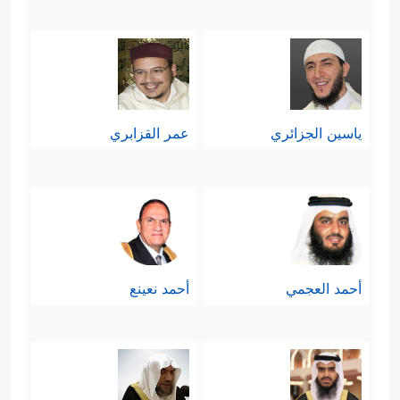
رجَعَت بأغلبيَّتها إلى دينِ الله بعد الفتح.
ثالثًا: ينقل القرآن لنا في هذه الآيات
نموذجًا من الدعوات السابقة، فيه تسليةٌ
ياسين الجزائري
عمر القزابري
للنبيِّ
ﷺ
وللمُؤمنين معه في مكة، وفيه
﴿وَٱضۡرِبۡ لَهُم مَّثَلًا أَصۡحَـٰبَ ٱلۡقَرۡیَةِ
عِظةٌ واعتِبارٌ
إِذۡ جَاۤءَهَا ٱلۡمُرۡسَلُونَ﴾
.
ولم يُسمِّ القرآن هذه القرية، ولم يُعرِّف
أحمد العجمي
أحمد نعينع
بأولئك المرسلين؛ فالغاية هنا استِخلاص
العبرة المجرَّدة لا غير، وكان الله قد
أرسل إليها رسولَين اثنَين، فلمَّا كذَّبُوهما