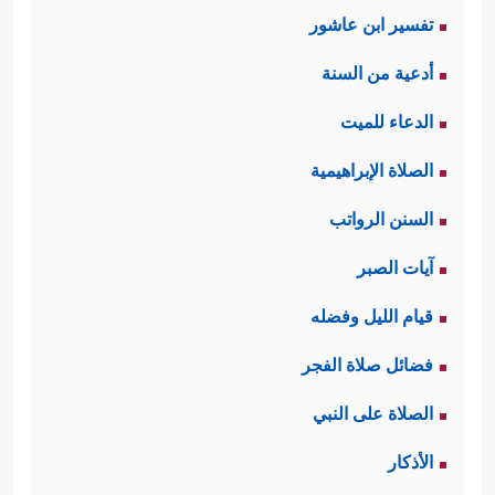
تفسير ابن عاشور
﴿تَنزِیلَ ٱلۡعَزِیزِ ٱلرَّحِیمِ﴾
والرحمة:
.
أدعية من السنة
وثانيها: أنّ الرسالة إنّما تدعو الناس إلى
الدعاء للميت
الصراط المستقيم، وهو الصراط العدل
الصلاة الإبراهيمية
﴿عَلَىٰ صِرَ ٰ⁠طࣲ
الذي لا ظلمَ فيه ولا اعوِجَاج
السنن الرواتب
مُّسۡتَقِیمࣲ﴾
.
آيات الصبر
وثالثها: أنَّ القوم الذين نزَلَت فيهم هذه
قيام الليل وفضله
الرسالة لم يكونوا أهل كتابٍ ولا أهل
فضائل صلاة الفجر
﴿لِتُنذِرَ قَوۡمࣰا مَّاۤ أُنذِرَ ءَابَاۤؤُهُمۡ فَهُمۡ غَـٰفِلُونَ﴾
علمٍ
.
الصلاة على النبي
ثانيًا: يُبيِّن القرآن أنَّ هؤلاء المدعُوِّين قد
الأذكار
انقَسَمُوا على صِنفَين: صِنفٍ عانَدُوا