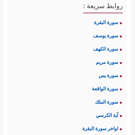
روابط سريعة :
ٱلۡمُرۡسَلِینَ
﴿٣﴾
عَلَىٰ صِرَ ٰ⁠طࣲ مُّسۡتَقِیمࣲ
﴿٤﴾
تَنزِیلَ
سورة البقرة
ٱلۡعَزِیزِ ٱلرَّحِیمِ
﴿٥﴾
لِتُنذِرَ قَوۡمࣰا مَّاۤ أُنذِرَ ءَابَاۤؤُهُمۡ فَهُمۡ
سورة يوسف
غَـٰفِلُونَ﴾
.
سورة الكهف
وهنا جملةٌ من الأمور:
سورة مريم
أولها: أنَّ الرسالة المحمديَّة مُنبَثِقة من
سورة يس
ثلاث صفات ربَّانية: الحكمة، والعزَّة،
سورة الواقعة
والرحمة، وهذه صفاتٌ كامِلةٌ مُتكاملةٌ،
سورة الملك
عبَّرَت بشكلٍ واضِحٍ عن كمال هذه
آية الكرسي
الرسالة، فهي رسالةُ العلم والحكمة:
اواخر سورة البقرة
﴿وَٱلۡقُرۡءَانِ ٱلۡحَكِیمِ﴾
، وهي رسالة القوة